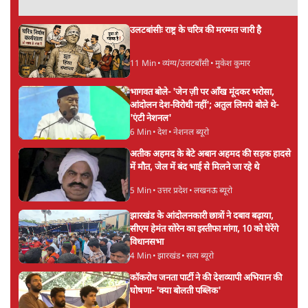
मेटा के सरेंडर के बाद भारत में केजरीवाल का इंस्टा
हैंडल बैनः AAP का आरोप
3 Min
•
देश
•
नेशनल ब्यूरो
'अमित शाह के संसद में आने पर विचार करे सरकार':
राज्यसभा सभापति ने केंद्र से कहा
5 Min
•
देश
•
नेशनल ब्यूरो
Advertisement
उलटबांसीः राष्ट्र के चरित्र की मरम्मत जारी है
11 Min
•
व्यंग्य/उलटबाँसी
•
मुकेश कुमार
भागवत बोले- 'जेन ज़ी पर आँख मूंदकर भरोसा,
आंदोलन देश-विरोधी नहीं'; अतुल लिमये बोले थे-