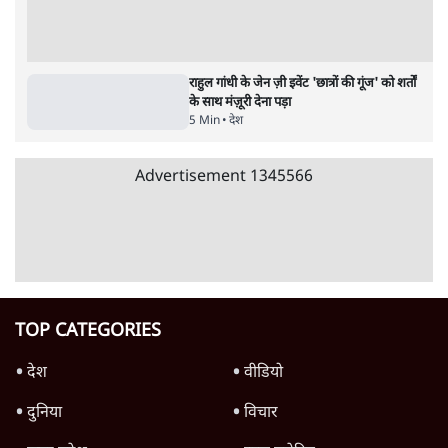
'E20- दाल में काला नहीं, पूरी दाल ही काली; वाहनों
को बरबाद कर रहा है इथेनॉल': राहुल
5 Min
•
देश
BJP और मोदी ‘गॉडफादर’ भागवत की Gen Z पर
सलाह मानेंः अभिजीत दिपके
5 Min
•
देश
महुआ मोइत्रा से SC ने कहा- ' अंडों से क्यों डरती हैं?
स्वतंत्रता सेनानी सीने पर गोली खाते थे'
4 Min
•
देश
Advertisement
राहुल गांधी के जेन ज़ी इवेंट 'छात्रों की गूंज' को शर्तों
के साथ मंज़ूरी देना पड़ा
5 Min
•
देश