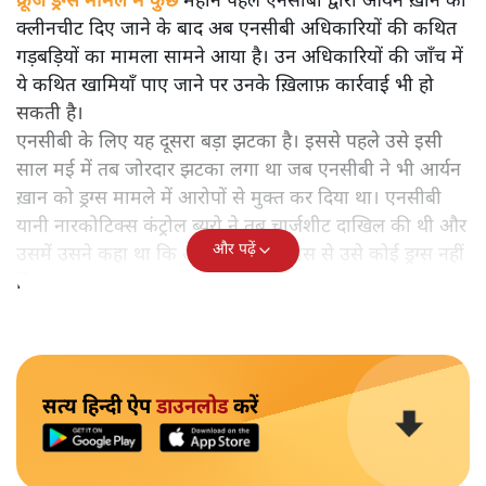
क्रूज ड्रग्स मामले में कुछ
महीने पहले एनसीबी द्वारा आर्यन ख़ान को
क्लीनचीट दिए जाने के बाद अब एनसीबी अधिकारियों की कथित
गड़बड़ियों का मामला सामने आया है। उन अधिकारियों की जाँच में
ये कथित खामियाँ पाए जाने पर उनके ख़िलाफ़ कार्रवाई भी हो
सकती है।
एनसीबी के लिए यह दूसरा बड़ा झटका है। इससे पहले उसे इसी
साल मई में तब जोरदार झटका लगा था जब एनसीबी ने भी आर्यन
ख़ान को ड्रग्स मामले में आरोपों से मुक्त कर दिया था। एनसीबी
यानी नारकोटिक्स कंट्रोल ब्यूरो ने तब चार्जशीट दाखिल की थी और
और पढ़ें
उसमें उसने कहा था कि आर्यन ख़ान के पास से उसे कोई ड्रग्स नहीं
मिला था।
सत्य हिन्दी ऐप
डाउनलोड
करें