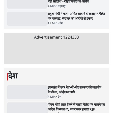
जंतर-मंतर पर युवा आक्रोश के बाद संघ की बेचैनी
क्यों बढ़ी? प्रो. अपूर्वानंद ने बताईं 5 बड़ी वजहें
7 Min
•
विश्लेषण
मैं अपने सारे सर्टिफिकेट दिखाने को तैयार, मोदी जी
भी अपनी डिग्री दिखाएंः दिपके
4 Min
•
देश
Advertisement
'महाराष्ट्र में गैर बीजेपी वोटरों के नामों को काटने की
बड़ी साज़िश'- रोहित पवार का आरोप
4 Min
•
महाराष्ट्र
राहुल गांधी ने कहा- अमित शाह ने ही छात्रों पर पैलेट
गन चलवाई, सरकार का आरोपों से इंकार
11 Min
•
देश
Advertisement
1224333