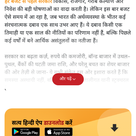
हर बजट से पहले सरकार
विकास, रोजगार, गरीब कल्याण और
निवेश की बड़ी घोषणाओं का वादा करती है। लेकिन इस बार बजट
ऐसे समय में आ रहा है, जब भारत की अर्थव्यवस्था के भीतर कई
संरचनात्मक दबाव एक साथ उभर आए हैं। ये दबाव किसी एक
तिमाही या एक साल की नीतियों का परिणाम नहीं हैं, बल्कि पिछले
कई वर्षों में बने आर्थिक असंतुलनों का नतीजा हैं।
सरकार का बढ़ता कर्ज़, रुपये की कमजोरी, बॉन्ड बाजार में उथल–
पुथल, बैंकों की घटती जमा राशि, और घरेलू बचत का शेयर बाजार
की ओर तेज़ी से जाना- ये सभी संकेत इस ओर इशारा करते हैं कि
और पढ़ें
समस्या अस्थायी नहीं, बल्कि गहरी और प्रणालीगत यानी स्ट्रक्चरल
है।
सत्य हिन्दी ऐप
डाउनलोड
करें