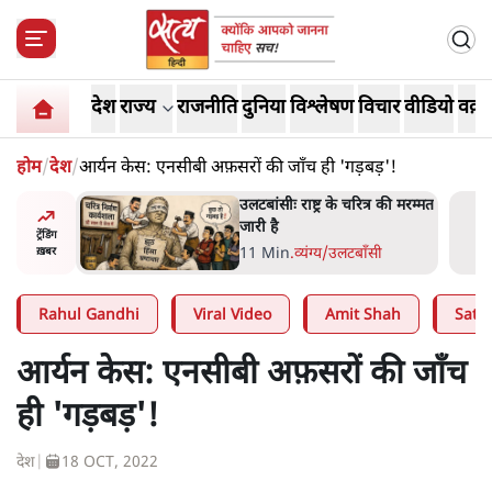
देश
राज्य
राजनीति
दुनिया
विश्लेषण
विचार
वीडियो
वक़्त
होम
/
देश
/
आर्यन केस: एनसीबी अफ़सरों की जाँच ही 'गड़बड़'!
 आने पर
उलटबांसीः राष्ट्र के चरित्र की मरम्मत
ज्यसभा
जारी है
ट्रेंडिंग
11 Min
.
व्यंग्य/उलटबाँसी
ख़बर
Rahul Gandhi
Viral Video
Amit Shah
Satya
आर्यन केस: एनसीबी अफ़सरों की जाँच
ही 'गड़बड़'!
देश
|
18 OCT, 2022