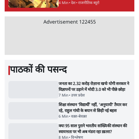
'एंटी नेशनल'
6 Min
•
देश
•
नेशनल ब्यूरो
अतीक अहमद के बेटे अबान अहमद की सड़क हादसे
में मौत, जेल में बंद भाई से मिलने जा रहे थे
5 Min
•
उत्तर प्रदेश
•
लखनऊ ब्यूरो
झारखंड के आंदोलनकारी छात्रों ने दबाव बढ़ाया,
सीएम हेमंत सोरेन का इस्तीफा मांगा, 10 को घेरेंगे
विधानसभा
4 Min
•
झारखंड
•
सत्य ब्यूरो
कॉकरोच जनता पार्टी ने की देशव्यापी अभियान की
घोषणा- 'क्या बोलती पब्लिक'
4 Min
•
देश
•
राजनीतिक ब्यूरो
Advertisement
122455