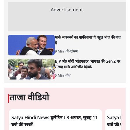
संसद में क्या FCRA बिल पेश कर सकते हैं शाह?
कांग्रेस ने अपने सांसदों के लिए जारी किया व्हिप
6 Min
•
देश
'E20- दाल में काला नहीं, पूरी दाल ही काली; वाहनों
को बरबाद कर रहा है इथेनॉल': राहुल
5 Min
•
देश
UPI पर प्रस्तावित शुल्क के पीछे ट्रंप का दबाव?
वीजा-मास्टरकार्ड को फायदा पहुँचाने की चर्चा
6 Min
•
विश्लेषण
Advertisement
मार्क ज़करबर्ग का माफीनामाः ये बहुत अंदर की बात
है