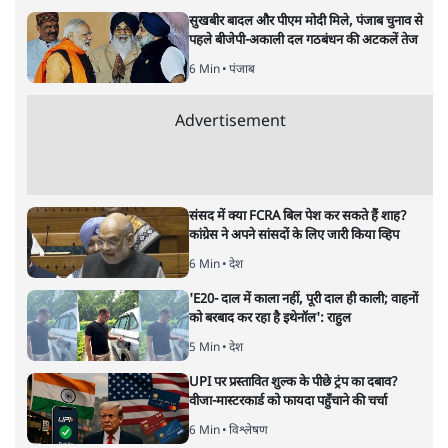
ताजा खबरें
झारखंड में छात्र नेताओं और सरकार की बातचीत
बेनतीजा, आंदोलन जारी
5 Min
•
देश
पीएम मोदी लाल किले से बताएं पैलेट गन चलाने का
आदेश किसका था, जंतर मंतर हमाराः CJP
5 Min
•
देश
सुखबीर बादल और पीएम मोदी मिले, पंजाब चुनाव से
पहले बीजेपी-अकाली दल गठबंधन की अटकलें तेज
6 Min
•
पंजाब
Advertisement