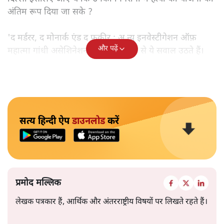
अंतिम रूप दिया जा सके ?
'द मर्डरर, द मोनार्क एंड द फ़कीर : अ न्यू इनवेस्टीगेशन ऑफ़
और पढ़ें
महात्मा गांधी असेशिनेशन' नामक किताब से ये सवाल उठते हैं।
सत्य हिन्दी ऐप
डाउनलोड
करें
प्रमोद मल्लिक
लेखक पत्रकार हैं, आर्थिक और अंतरराष्ट्रीय विषयों पर लिखते रहते हैं।