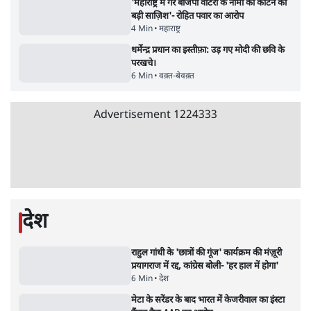
'महाराष्ट्र में गैर बीजेपी वोटरों के नामों को काटने की
बड़ी साज़िश'- रोहित पवार का आरोप
4 Min
•
महाराष्ट्र
•
मुंबई ब्यूरो
E20 विवादः आप के पीएम आवास मार्च को रोका,
धरने पर बैठे केजरीवाल-सिसोदिया
5 Min
•
देश
•
नेशनल ब्यूरो
Advertisement
RSS जेन अल्फा संवादः दिपके ने कहा- 70-80 साल
के बुजुर्ग से जेन जी को क्या मिलेगा
7 Min
•
देश
•
राजनीतिक ब्यूरो
'गूंगी गुड़िया' वाले तंज पर एनसीपी ने कांग्रेस से पूछा-
क्या आप इंदिरा गांधी का अपमान सही मानते हैं?