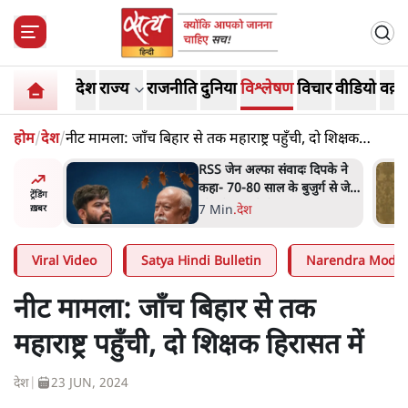
देश
राज्य
राजनीति
दुनिया
विश्लेषण
विचार
वीडियो
वक़्त
होम
/
देश
/
नीट मामला: जाँच बिहार से तक महाराष्ट्र पहुँची, दो शिक्षक
हिरासत में
ंवादः दिपके ने
'गूंगी गुड़िया' वाले तंज पर एनसीपी
के बुजुर्ग से जेन
ने कांग्रेस से पूछा- क्या आप इंदिरा
ट्रेंडिंग
गा
गांधी का अपमान सही मानते हैं?
5 Min
.
महाराष्ट्र
ख़बर
Viral Video
Satya Hindi Bulletin
Narendra Modi
नीट मामला: जाँच बिहार से तक
महाराष्ट्र पहुँची, दो शिक्षक हिरासत में
देश
|
23 JUN, 2024