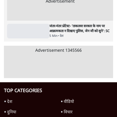
पाठकों की पसन्द
RSS नेता की जंतर मंतर आंदोलन पर टिप्पणी- सीधे
फायरिंग कराता, महिलाओं का रेप करवाता
4 Min
•
देश
शिक्षा संस्थान ‘विद्यार्थी’ नहीं, ‘अनुयायी’ तैयार कर
रहे, राहुल गांधी के बयान से छिड़ी नई बहस
6 Min
•
वक़्त-बेवक़्त
इंस्टाग्राम पर आरक्षण हटाओ आंदोलन का शिगूफा,
क्या Gen Z एकता तोड़ने की मुहिम?
7 Min
•
देश
Advertisement
क्या 95 साल पुराने भारतीय सांख्यिकी संस्थान की
स्वायत्तता पर भी अब मंडरा रहा ख़तरा?
8 Min
•
विश्लेषण