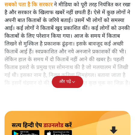
सबको पता है कि सरकार
ने मीडिया को पूरी तरह नियंत्रित कर रखा
है और सरकार के खिलाफ खबरें नहीं छपती हैं। ऐसे में कुछ लोगों ने
अपनी बात किताबों के जरिये बताई। उसमें भी लोगों को समस्या
आई। कई लोगों ने किताबें खुद प्रकाशित कीं। कई लोगों को उनकी
किताबों के लिए परेशान किया गया। आज के समय में किताब
लिखने से मुश्किल है प्रकाशक ढूंढ़ना। इसके बावजूद कई अच्छी
किताबें आई हैं। स्वप्रकाशित और नये अनजाने प्रकाशकों की भी।
लेकिन हाल के समय में दो किताबें नहीं आने की खबर है। पहली
किताब इसरो के प्रमुख एस सोमनाथ की है जो मलयालम में लिखी
गई थी। इसका नाम है, निलवु कुडिचा सिमहंगल। बताया जाता है
और पढ़ें
कि इसमें चंद्रयान दो की नाकामी से संबंधित कुछ चूक का जिक्र है।
सत्य हिन्दी ऐप
डाउनलोड
करें