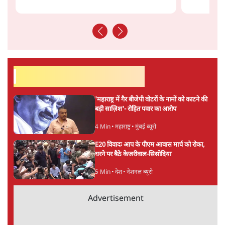
सत्य हिन्दी ऐप
डाउनलोड
करें
अनन्त मित्तल
लेखक वरिष्ठ पत्रकार हैं एवं 'अमेरिकी इतिहास की रूपरेखा' पुस्तक के
अनुवादक हैं।
अनन्त मित्तल
की और स्टोरी पढ़ें
अगली खबर लोड हो रही है...
ताजा खबरें
झारखंड के आंदोलनकारी छात्रों ने दबाव बढ़ाया,