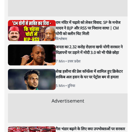
अनन्त मित्तल
यह बजट नीतिगत नतीजों से ज़्यादा घोषणाओं पर टिका क्यों दिखता
है? आंकड़ों, ज़मीनी हकीकत और वादों के बीच घोषणा-प्रधान बजट
की आलोचनात्मक पड़ताल।
केंद्रीय वित्तमंत्री निर्मला सीतारमण द्वारा
संसद में प्रस्तुत साल
2026—27 का केंद्रीय बजट बीजेपी और प्रधानमंत्री नरेंद्र मोदी
द्वारा साल 2014 में जारी घोषणा पत्र की तरह वायदों का पुलिंदा
है। बजट में अधिकांश योजनाओं का साल—दो साल में तो
अर्थव्यवस्था पर कोई असर दिखता प्रतीत नहीं होता। इसकी वजह
दुर्लभ खनिज गलियारे से लेकर नए जलमार्गों के विकास तक
लगभग सभी बड़ी परियोजनाओं के लागू होने की अवधि खासी लंबी
होना है। इसी तरह रोजगार संवर्धन के दावे वाली पर्यटन सुविधाओं