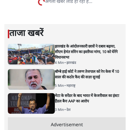
विश्लेषणात्मक और मानवीय स्वरों में से एक हैं। शिक्षा, समाज,
संस्कृति और भाषा पर उनकी दृष्टि गहरी और साफ़ है। उनकी शैली—
सरल भाषा में जटिल प्रश्नों को खोलने की—उन्हें आज के
हिंदी‑हिंदुस्तानी लेखन में एक विशिष्ट स्थान देती है।
सतीश झा
की और स्टोरी पढ़ें
नतीजों पर परदे डालता घोषणा प्रधान
बजट!
अर्थतंत्र
|
अनन्त मित्तल
|
1 FEB, 2026