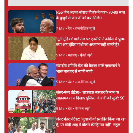
सीएम हेमंत सोरेन का इस्तीफा मांगा, 10 को घेरेंगे
विधानसभा
4 Min
•
झारखंड
बॉम्बे हाई कोर्ट ने तरुण तेजपाल को रेप केस में 10
साल की कठोर कैद की सज़ा सुनाई
5 Min
•
महाराष्ट्र
मेटा के सरेंडर के बाद भारत में केजरीवाल का इंस्टा
हैंडल बैनः AAP का आरोप
3 Min
•
देश
Advertisement
राम मंदिर में चढ़ावे को लेकर विवाद: SP के मनोज
यादव ने BJP और RSS पर निशाना साधा | CM
योगी को क्लीन चिट मिली
विश्लेषण
जनता का 2.32 करोड़ रोज़ाना खर्चः योगी सरकार ने