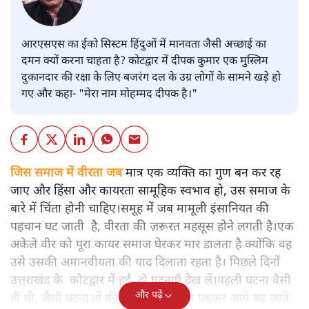
आरएसएस का ईको सिस्टम हिंदुओं में मानवता जैसी अच्छाई का
दमन क्यों करना चाहता है? कोटद्वार में दीपक कुमार एक मुस्लिम
दुकानदार की रक्षा के लिए बजरंग दल के उग्र लोगों के सामने खड़े हो
गए और कहा- "मेरा नाम मोहम्मद दीपक है।"
जिस समाज में वीरता जब
मात्र एक व्यक्ति का गुण बन कर रह
जाए और हिंसा और कायरता सामूहिक स्वभाव हो, उस समाज के
बारे में चिंता होनी चाहिए।समूह में जब मामूली इंसानियत की
पहचान घट जाती है, वीरता की ज़रूरत महसूस होने लगती है।एक
अकेले वीर को पूरा कायर समाज घेरकर मार डालता है क्योंकि वह
उसे उसकी अमानवीयता की याद दिलाता रहता है। पिछले दिनों
उत्तराखंड के कोटद्वार में हुई दो घटनाएँ देख लें।पहली घटना वैसी
और पढ़ें
ही थी, जैसी घटनाओं की खबर हम रोज़ाना पढ़कर आगे बढ़ जाते