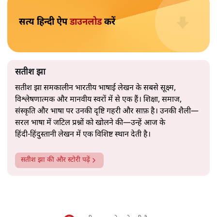
इकोनॉमी”, “उत्पादकता”, “लचीलापन”—सब कुछ एक अनुभवी
नेता की सहजता से पिरोया गया।
2019 के बही‑खाता वाले प्रतीकवाद से वे बहुत आगे आ चुकी हैं।
अब वे नार्थ ब्लॉक के हर गलियारे को जानने वाली वित्त मंत्री की
और पढ़ें
तरह बोलती हैं। लेकिन इस आत्मविश्वास के नीचे जो सामग्री है, वह
उतनी ही अनुमानित और दोहराव भरी।
सत्य हिन्दी ऐप
डाउनलोड
करें
सतीश झा
सतीश झा समकालीन भारतीय भाषाई लेखन के सबसे सूक्ष्म,