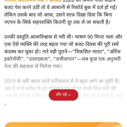
मोदी सरकार का बजट 2026 बड़े बदलाव का वादा करता दिखता है,
लेकिन क्या वह देहलीज़ पार कर पाया? नीतिगत झिझक, अधूरे सुधार
और ठहरे फैसलों के बीच बजट की आलोचनात्मक समीक्षा पढ़िए।
निर्मला सीतारमण जब 1 फ़रवरी
2026 को अपना नौवाँ केंद्रीय
बजट पेश करने उठीं तो वे आसानी से रिकॉर्ड बुक में दर्ज हो गईं।
लेकिन उसके बाद जो आया, उसने साफ़ दिखा दिया कि बिना
नएपन के सिर्फ़ सहनशक्ति कितनी दूर तक ले जा सकती है।
उनकी प्रस्तुति आत्मविश्वास से भरी थी। भाषण 90 मिनट चला और
एक ऐसे व्यक्ति की तरह बहता गया जो बजट‑दिवस की पूरी रस्में
कंठस्थ कर चुका हो। नारे वही पुराने—“विकसित भारत”, “ऑरेंज