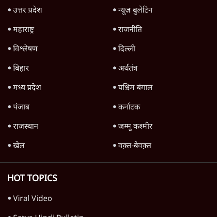
जनता का 2.32 करोड़ रोज़ाना खर्चः योगी सरकार ने
विज्ञापनों पर उड़ाने में मोदी 3.0 को भी पीछे छोड़ा
7 Min
•
उत्तर प्रदेश
जंतर-मंतर पर युवा आक्रोश के बाद संघ की बेचैनी
क्यों बढ़ी? प्रो. अपूर्वानंद ने बताईं 5 बड़ी वजहें
7 Min
•
विश्लेषण
Advertisement
'महाराष्ट्र में गैर बीजेपी वोटरों के नामों को काटने की
बड़ी साज़िश'- रोहित पवार का आरोप
4 Min
•
महाराष्ट्र
धर्मेन्द्र प्रधान का इस्तीफ़ा: उड़ गए मोदी की छवि के
परखचे।
6 Min
•
वक़्त-बेवक़्त
Advertisement
1224333