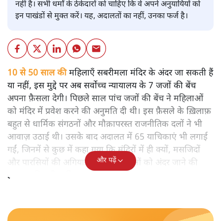
नहीं है। सभी धर्मों के ठेकेदारों को चाहिए कि वे अपने अनुयायियों को
इन पाखंडों से मुक्त करें। यह, अदालतों का नहीं, उनका फर्ज है।
10 से 50 साल की
महिलाएँ सबरीमला मंदिर के अंदर जा सकती हैं
या नहीं, इस मुद्दे पर अब सर्वोच्च न्यायालय के 7 जजों की बेंच
अपना फ़ैसला देगी। पिछले साल पांच जजों की बेंच ने महिलाओं
को मंदिर में प्रवेश करने की अनुमति दी थी। इस फ़ैसले के ख़िलाफ़
बहुत से धार्मिक संगठनों और मौक़ापरस्त राजनीतिक दलों ने भी
आवाज़ उठाई थी। उसके बाद अदालत में 65 याचिकाएं भी लगाई
गईं, जिनमें से कुछ में कहा गया कि मंदिरों में ही क्यों, मसजिदों
और पढ़ें
और पारसियों की अगियारी में भी महिलाओं को अंदर जाने की
इजाजत मिलनी चाहिए।