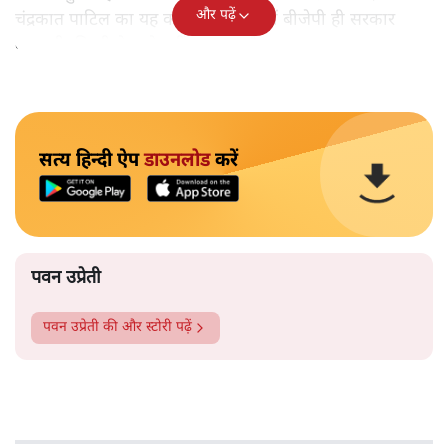
और पढ़ें
चंद्रकात पाटिल का यह कहना कि राज्य में बीजेपी ही सरकार
बनाएगी, किसी के गले नहीं उतर रहा है।
सत्य हिन्दी ऐप
डाउनलोड
करें
पवन उप्रेती
पवन उप्रेती
की और स्टोरी पढ़ें