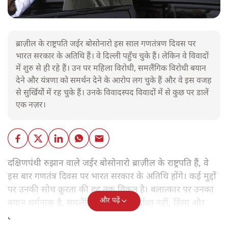
ब्राज़ील के राष्ट्रपति जईर बोसोनारो इस साल गणतंत्रण दिवस पर
भारत सरकार के अतिथि हैं। वे दिल्ली पहुँच चुके हैं। लेकिन वे विवादों
में शुरु से ही रहे हैं। उन पर महिला विरोधी, समलैंगिक विरोधी बयान
देने और यंत्रणा को समर्थन देने के आरोप लग चुके हैं और वे इस वजह
से सुर्खियोें में रह चुके हैं। उनके विवादस्पद विवादों में से कुछ पर डालें
एक नज़र।
दक्षिणपंथी रुझान वाले जईर बोसोनारो ब्राज़ील के राष्ट्रपति हैं, वे
इस बार गणतंत्र दिवस पर भारत सरकार के अतिथि होंगे। कई मुद्दों
पर उनकी सोच क्रूरता की हद तक विकृत है। बलात्कार पर उनका
और पढ़ें
बयान शर्मनाक है, समलैंगिक लोग उन्हें बर्दाश्त नहीं, हिंसा और
हत्याएं उनकी 'रूल-बुक' में हैं।