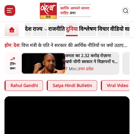
देश
राज्य
राजनीति
दुनिया
विश्लेषण
विचार
वीडियो
वक़्त
होम
/
देश
/
वित्त मंत्री के पति ने सरकार की आर्थिक नीतियों पर क्यों उठाए
सवाल?
 विपक्ष का
जनता का 2.32 करोड़ रोज़ाना
हे हैं
खर्चः योगी सरकार ने विज्ञापनों पर
ट्रेंडिंग
गार हैं'
उड़ाने में मोदी 3.0 को भी पीछे
7 Min
.
उत्तर प्रदेश
ख़बर
छोड़ा
Rahul Gandhi
Satya Hindi Bulletin
Viral Video