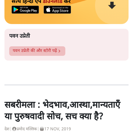
सत्य हिन्दी ऐप
डाउनलोड
करें
पवन उप्रेती
पवन उप्रेती
की और स्टोरी पढ़ें
सबरीमला : भेदभाव,आस्था,मान्यताएँ
या पुरुषवादी सोच, सच क्या है?
देश
|
प्रमोद मल्लिक
|
17 NOV, 2019