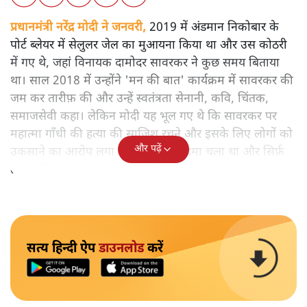
प्रधानमंत्री नरेंद्र मोदी ने जनवरी,
2019 में अंडमान निकोबार के
पोर्ट ब्लेयर में सेलुलर जेल का मुआयना किया था और उस कोठरी
में गए थे, जहां विनायक दामोदर सावरकर ने कुछ समय बिताया
था। साल 2018 में उन्होंने 'मन की बात' कार्यक्रम में सावरकर की
जम कर तारीफ़ की और उन्हें स्वतंत्रता सेनानी, कवि, चिंतक,
समाजसेवी कहा। लेकिन मोदी यह भूल गए थे कि सावरकर पर
महात्मा गाँधी की हत्या की साजिश रचने और इसके लिए लोगों को
और पढ़ें
उकसाने का आरोप लगा था, उन पर मुक़दमा चला था और सिर्फ़
तकनीकी कारणों से उन्हें सज़ा नहीं हुई थी।
सत्य हिन्दी ऐप
डाउनलोड
करें