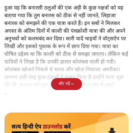
हुआ यह कि बनारसी ठलुओं की एक अड़ी के कुछ नक्षत्रों को यह
बताया गया कि तुम बनारस को ठीक से नहीं जानते, लिहाजा
बनारस को समझने की एक यात्रा करते हैं। इन सबों ने मिलकर
अगस्त के अंतिम दिनों में काशी की पंचक्रोशी यात्रा की और अपने
अनुभवों को कलमबंद कर दिया। सारी यादें भाइयों ने वॉट्सऐप पर
लिखीं और इसको पुस्तक के रूप में छाप दिया गया। यात्रा का
घोषित उद्देश्य था कि काशी को ठीक से समझा जाएगा। लेकिन कई
यात्रियों ने लिखा है कि उनकी हालत कोलंबस वाली हो गयी।
कोलंबस खोजने निकले थे भारत और खोज निकाला अमरीका।
लगभग उसी तरह कुछ ठलुओं ने कुबूल किया है उन्होंने यात्रा शुरू
और पढ़ें
की थी, बनारस को पूरा खोजने के लिए लेकिन अंत में अपने
आपको ही समझकर संतुष्ट हो गए।
सत्य हिन्दी ऐप
डाउनलोड
करें