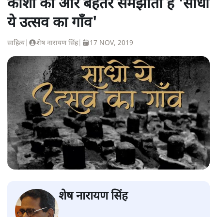
काशी को और बेहतर समझाती है 'साधो
ये उत्सव का गाँव'
साहित्य
|
शेष नारायण सिंह
|
17 NOV, 2019
शेष नारायण सिंह