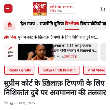
देश
राज्य
राजनीति
दुनिया
विश्लेषण
विचार
वीडियो
वक़्त
होम
/
देश
/
सुप्रीम कोर्ट के ख़िलाफ़ टिप्पणी के लिए निशिकांत दुबे पर
अवमानना की तलवार
ोज़ाना
उलटबांसीः राष्ट्र के चरित्र की मरम्मत
्ञापनों पर
जारी है
ट्रेंडिंग
भी पीछे
11 Min
.
व्यंग्य/उलटबाँसी
ख़बर
Rahul Gandhi
Satya Hindi Bulletin
Viral Video
सुप्रीम कोर्ट के ख़िलाफ़ टिप्पणी के लिए
निशिकांत दुबे पर अवमानना की तलवार
देश
|
20 APR, 2025