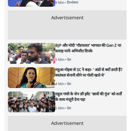
अर्थतंत्र
|
अनन्त मित्तल
|
1 FEB, 2026
अनन्त मित्तल
यह बजट नीतिगत नतीजों से ज़्यादा घोषणाओं पर टिका क्यों दिखता
है? आंकड़ों, ज़मीनी हकीकत और वादों के बीच घोषणा-प्रधान बजट
की आलोचनात्मक पड़ताल।
केंद्रीय वित्तमंत्री निर्मला सीतारमण द्वारा
संसद में प्रस्तुत साल
2026—27 का केंद्रीय बजट बीजेपी और प्रधानमंत्री नरेंद्र मोदी
द्वारा साल 2014 में जारी घोषणा पत्र की तरह वायदों का पुलिंदा