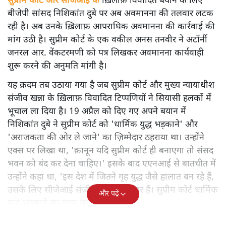
सुप्रीम कोर्ट और सीजेआई के
ख़िलाफ़ विवादित बयान के लिए
बीजेपी सांसद निशिकांत दुबे पर अब अवमानना की तलवार लटक
रही है। अब उनके ख़िलाफ़ आपराधिक अवमानना की कार्रवाई की
मांग उठी है। सुप्रीम कोर्ट के एक वकील अनस तनवीर ने अटॉर्नी
जनरल आर. वेंकटरमणी को पत्र लिखकर अवमानना कार्यवाही
शुरू करने की अनुमति मांगी है।
यह क़दम तब उठाया गया है जब सुप्रीम कोर्ट और मुख्य न्यायाधीश
संजीव खन्ना के ख़िलाफ़ विवादित टिप्पणियों ने सियासी हलकों में
भूचाल ला दिया है। 19 अप्रैल को दिए गए अपने बयान में
निशिकांत दुबे ने सुप्रीम कोर्ट को 'धार्मिक युद्ध भड़काने' और
'अराजकता की ओर ले जाने' का ज़िम्मेदार ठहराया था। उन्होंने
एक्स पर लिखा था, 'क़ानून यदि सुप्रीम कोर्ट ही बनाएगा तो संसद
भवन को बंद कर देना चाहिए।' इसके बाद एएनआई से बातचीत में
उन्होंने कहा था, 'इस देश में जितने गृह युद्ध जैसे हालात बन रहे हैं,
उसके लिए सीजेआई संजीव खन्ना जिम्मेदार हैं। सुप्रीम कोर्ट धार्मिक
और पढ़ें
युद्ध भड़काने का काम कर रहा है।'