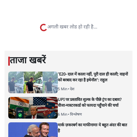
सतीश झा
सतीश झा समकालीन भारतीय भाषाई लेखन के सबसे सूक्ष्म,
विश्लेषणात्मक और मानवीय स्वरों में से एक हैं। शिक्षा, समाज,
संस्कृति और भाषा पर उनकी दृष्टि गहरी और साफ़ है। उनकी शैली—
सरल भाषा में जटिल प्रश्नों को खोलने की—उन्हें आज के
हिंदी‑हिंदुस्तानी लेखन में एक विशिष्ट स्थान देती है।
सतीश झा
की और स्टोरी पढ़ें
नतीजों पर परदे डालता घोषणा प्रधान
बजट!