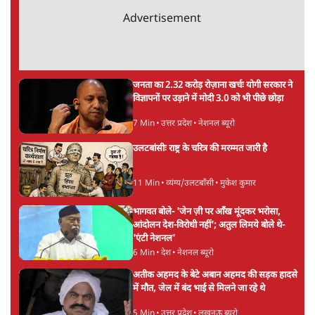
अगली खबर लोड हो रही है...
ताजा खबरें
'E20- दाल में काला नहीं, पूरी दाल ही काली; वाहनों
को बरबाद कर रहा है इथेनॉल': राहुल
5 Min
•
देश
UPI पर प्रस्तावित शुल्क के पीछे ट्रंप का दबाव?
वीजा-मास्टरकार्ड को फायदा पहुँचाने की चर्चा
6 Min
•
विश्लेषण
मार्क ज़करबर्ग का माफीनामाः ये बहुत अंदर की बात
है
9 Min
•
विश्लेषण