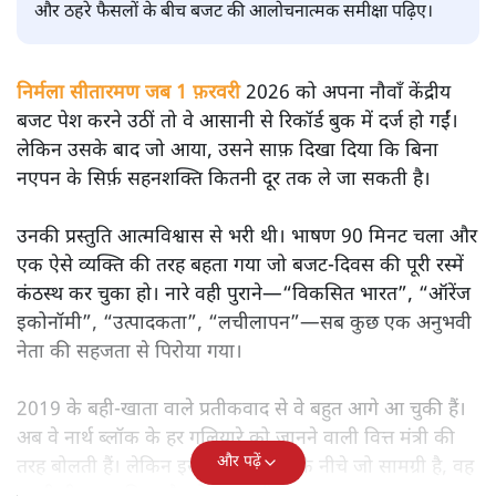
सतीश झा
मोदी सरकार का बजट 2026 बड़े बदलाव का वादा करता दिखता है,
लेकिन क्या वह देहलीज़ पार कर पाया? नीतिगत झिझक, अधूरे सुधार
और ठहरे फैसलों के बीच बजट की आलोचनात्मक समीक्षा पढ़िए।
निर्मला सीतारमण जब 1 फ़रवरी
2026 को अपना नौवाँ केंद्रीय
बजट पेश करने उठीं तो वे आसानी से रिकॉर्ड बुक में दर्ज हो गईं।
लेकिन उसके बाद जो आया, उसने साफ़ दिखा दिया कि बिना
नएपन के सिर्फ़ सहनशक्ति कितनी दूर तक ले जा सकती है।