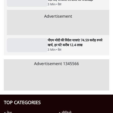
शाकिब अल हसन के घर पर पेट्रोल बम से हमला
5 Min
•
दुनिया
•
विदेश डेस्क
Advertisement
122455
पाठकों की पसन्द
जनता का 2.32 करोड़ रोज़ाना खर्चः योगी सरकार ने
विज्ञापनों पर उड़ाने में मोदी 3.0 को भी पीछे छोड़ा
7 Min
•
उत्तर प्रदेश
शिक्षा संस्थान ‘विद्यार्थी’ नहीं, ‘अनुयायी’ तैयार कर
रहे, राहुल गांधी के बयान से छिड़ी नई बहस
6 Min
•
वक़्त-बेवक़्त
क्या 95 साल पुराने भारतीय सांख्यिकी संस्थान की