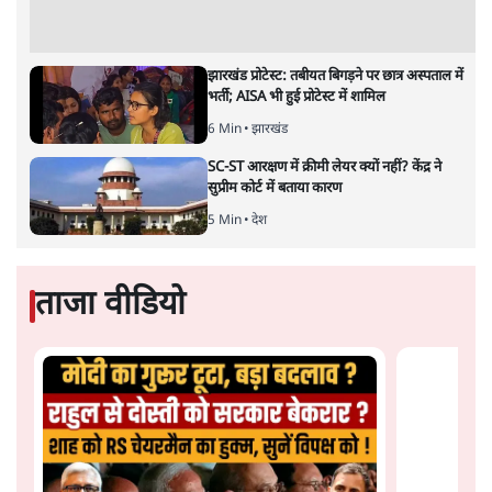
है। बजट में अधिकांश योजनाओं का साल—दो साल में तो
अर्थव्यवस्था पर कोई असर दिखता प्रतीत नहीं होता। इसकी वजह
दुर्लभ खनिज गलियारे से लेकर नए जलमार्गों के विकास तक
लगभग सभी बड़ी परियोजनाओं के लागू होने की अवधि खासी लंबी
होना है। इसी तरह रोजगार संवर्धन के दावे वाली पर्यटन सुविधाओं
के विस्तार एवं उनके लिए टूरिस्ट गाइड आदि के प्रशिक्षण एवं पैरा
मेडिकल सेवाओं के लिए प्रशिक्षण सुविधाओं की स्थापना अथवा
विस्तार एवं क्लाउड कंप्यूटिंग नेटवर्क के विस्तार के लिए स्वदेशी
डेटा सेंटरों की स्थापना संबंधी घोषणाओं के लागू होने में लंबा समय
लगने की आशंका है।
बजट की अधिकतर घोषणा अर्थव्यवस्था में दूरगामी परिवर्तनों की
नीयत से की गई हैं जिनसे अगले वित्तवर्ष में तो कोई रोजगार बढ़ने
अथवा पूंजी निवेश में तेजी आने की संभावना कोई सुर्खरू होती
नहीं दिखती। इनमें से ज्यादातर की घोषणा साल 2029 के आम
चुनाव के मद्देनजर की गई प्रतीत हो रही है। शायद इसीलिए बजट
की प्रमुख घोषणाओं पर जोर देने के बजाय प्रधानमंत्री नरेंद्र मोदी