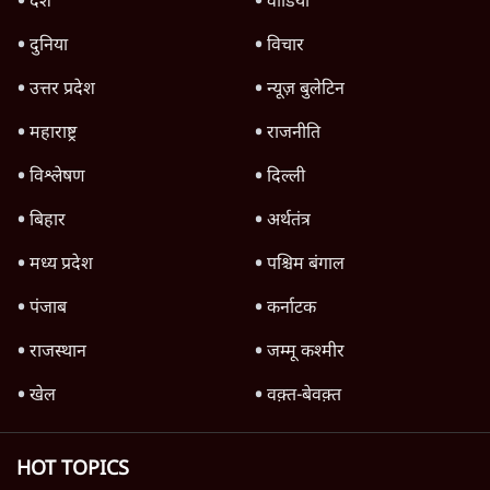
स्वायत्तता पर भी अब मंडरा रहा ख़तरा?
8 Min
•
विश्लेषण
Advertisement
उलटबांसीः राष्ट्र के चरित्र की मरम्मत जारी है
11 Min
•
व्यंग्य/उलटबाँसी
जंतर-मंतर पर युवा आक्रोश के बाद संघ की बेचैनी
क्यों बढ़ी? प्रो. अपूर्वानंद ने बताईं 5 बड़ी वजहें
7 Min
•
विश्लेषण
मैं अपने सारे सर्टिफिकेट दिखाने को तैयार, मोदी जी
भी अपनी डिग्री दिखाएंः दिपके
4 Min
•
देश
Advertisement