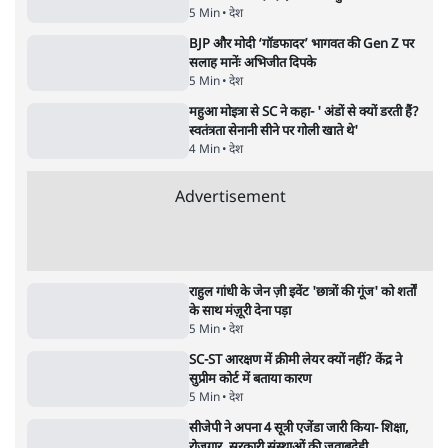
जनता का 2.32 करोड़ रोज़ाना खर्चः योगी सरकार ने
विज्ञापनों पर उड़ाने में मोदी 3.0 को भी पीछे छोड़ा
7 Min
•
उत्तर प्रदेश
•
नेशनल ब्यूरो
उलटबांसीः राष्ट्र के चरित्र की मरम्मत जारी है
11 Min
•
व्यंग्य/उलटबाँसी
•
मुकेश कुमार
भागवत बोले- 'जेन ज़ी पर आँख मूंदकर भरोसा,
आंदोलन देश-विरोधी नहीं'; अतुल लिमये बोले थे-
'एंटी नेशनल'
6 Min
•
देश
•
नेशनल ब्यूरो
अतीक अहमद के बेटे अबान अहमद की सड़क हादसे
में मौत, जेल में बंद भाई से मिलने जा रहे थे
5 Min
•
उत्तर प्रदेश
•
लखनऊ ब्यूरो
शेख हसीना की प्रेस कॉन्फ्रेंस में शामिल हुए क्रिकेटर