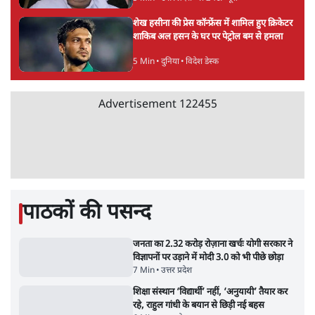
Advertisement
BJP और मोदी ‘गॉडफादर’ भागवत की Gen Z पर
सलाह मानेंः अभिजीत दिपके
5 Min
•
देश
महुआ मोइत्रा से SC ने कहा- ' अंडों से क्यों डरती हैं?
स्वतंत्रता सेनानी सीने पर गोली खाते थे'
4 Min
•
देश
राहुल गांधी के जेन ज़ी इवेंट 'छात्रों की गूंज' को शर्तों
के साथ मंज़ूरी देना पड़ा
5 Min
•
देश
Advertisement