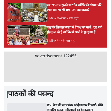
अतीक अहमद के बेटे अबान अहमद की सड़क हादसे
में मौत, जेल में बंद भाई से मिलने जा रहे थे
5 Min
•
उत्तर प्रदेश
उलटबांसीः राष्ट्र के चरित्र की मरम्मत जारी है
11 Min
•
व्यंग्य/उलटबाँसी
'अमित शाह के संसद में आने पर विचार करे सरकार':
राज्यसभा सभापति ने केंद्र से कहा
5 Min
•
देश
Advertisement
कॉकरोच जनता पार्टी ने की देशव्यापी अभियान की