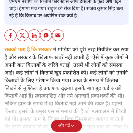
एमएम नरवणे की किताब फोर स्टार्स ऑफ डेस्टिनी के कुछ अंश पढ़ने
चाहे। हंगामा मच गया। राहुल को रोक दिया है। संजय कुमार सिंह बता
रहे हैं कि किताब पर अघोषित रोक क्यों है।
सबको पता है कि सरकार
ने मीडिया को पूरी तरह नियंत्रित कर रखा
है और सरकार के खिलाफ खबरें नहीं छपती हैं। ऐसे में कुछ लोगों ने
अपनी बात किताबों के जरिये बताई। उसमें भी लोगों को समस्या
आई। कई लोगों ने किताबें खुद प्रकाशित कीं। कई लोगों को उनकी
किताबों के लिए परेशान किया गया। आज के समय में किताब
लिखने से मुश्किल है प्रकाशक ढूंढ़ना। इसके बावजूद कई अच्छी
किताबें आई हैं। स्वप्रकाशित और नये अनजाने प्रकाशकों की भी।
लेकिन हाल के समय में दो किताबें नहीं आने की खबर है। पहली
किताब इसरो के प्रमुख एस सोमनाथ की है जो मलयालम में लिखी
गई थी। इसका नाम है, निलवु कुडिचा सिमहंगल। बताया जाता है
और पढ़ें
कि इसमें चंद्रयान दो की नाकामी से संबंधित कुछ चूक का जिक्र है।