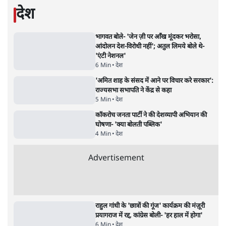
जंतर-मंतर प्रोटेस्ट- 'ताकतवर सरकार के नाम पर
आक्रामकता न दिखाए पुलिस, जेन जी को सुने': SC
5 Min
•
देश
•
नेशनल ब्यूरो
जंतर मंतर प्रोटेस्ट: 'युवाओं को प्रताड़ित किया जा रहा
है, पर मोदी-शाह में बोलने की हिम्मत नहीं'- राहुल
7 Min
•
देश
•
नेशनल ब्यूरो
पेंटर प्रशांत की दर्दनाक दास्तान- जंतर मंतर पर पैलेट
गन से 5 नहीं, 6 लोग घायल हुए
6 Min
•
देश
•
नेशनल ब्यूरो
क्या 95 साल पुराने भारतीय सांख्यिकी संस्थान की
स्वायत्तता पर भी अब मंडरा रहा ख़तरा?
8 Min
•
विश्लेषण
•
सत्य ब्यूरो
शाह के ख़िलाफ़ संसद में विपक्ष का मार्च, 'गृह मंत्री
मुंह छुपा रहे हैं क्योंकि वो छात्रों के गुनहगार हैं'