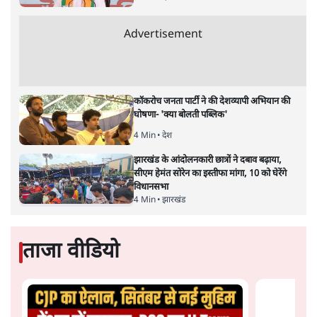
द्वारा साल 2014 में जारी घोषणा पत्र की तरह वायदों का पुलिंदा
है। बजट में अधिकांश योजनाओं का साल—दो साल में तो
अर्थव्यवस्था पर कोई असर दिखता प्रतीत नहीं होता। इसकी वजह
दुर्लभ खनिज गलियारे से लेकर नए जलमार्गों के विकास तक
लगभग सभी बड़ी परियोजनाओं के लागू होने की अवधि खासी लंबी
होना है। इसी तरह रोजगार संवर्धन के दावे वाली पर्यटन सुविधाओं
के विस्तार एवं उनके लिए टूरिस्ट गाइड आदि के प्रशिक्षण एवं पैरा
मेडिकल सेवाओं के लिए प्रशिक्षण सुविधाओं की स्थापना अथवा
विस्तार एवं क्लाउड कंप्यूटिंग नेटवर्क के विस्तार के लिए स्वदेशी
डेटा सेंटरों की स्थापना संबंधी घोषणाओं के लागू होने में लंबा समय
लगने की आशंका है।
बजट की अधिकतर घोषणा अर्थव्यवस्था में दूरगामी परिवर्तनों की
नीयत से की गई हैं जिनसे अगले वित्तवर्ष में तो कोई रोजगार बढ़ने
अथवा पूंजी निवेश में तेजी आने की संभावना कोई सुर्खरू होती
नहीं दिखती। इनमें से ज्यादातर की घोषणा साल 2029 के आम
चुनाव के मद्देनजर की गई प्रतीत हो रही है। शायद इसीलिए बजट