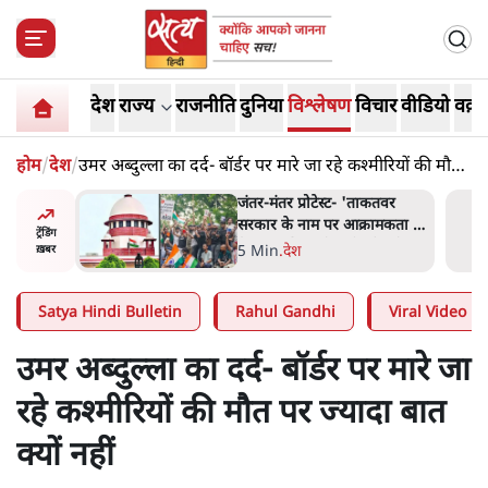
देश
राज्य
राजनीति
दुनिया
विश्लेषण
विचार
वीडियो
वक़्त
होम
/
देश
/
उमर अब्दुल्ला का दर्द- बॉर्डर पर मारे जा रहे कश्मीरियों की मौत
पर ज्यादा बात क्यों नहीं
ाकतवर
जंतर मंतर प्रोटेस्ट: 'युवाओं को
रामकता न
प्रताड़ित किया जा रहा है, पर मोदी-
ट्रेंडिंग
ो सुने':
शाह में बोलने की हिम्मत नहीं'-
7 Min
.
देश
ख़बर
राहुल
Satya Hindi Bulletin
Rahul Gandhi
Viral Video
उमर अब्दुल्ला का दर्द- बॉर्डर पर मारे जा
रहे कश्मीरियों की मौत पर ज्यादा बात
क्यों नहीं