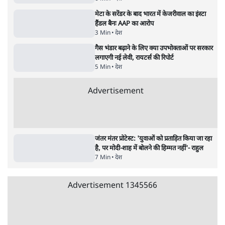
5 Min
•
देश
•
नेशनल ब्यूरो
Advertisement
122455
पाठकों की पसन्द
RSS नेता की जंतर मंतर आंदोलन पर टिप्पणी- सीधे
फायरिंग कराता, महिलाओं का रेप करवाता
4 Min
•
देश
शिक्षा संस्थान ‘विद्यार्थी’ नहीं, ‘अनुयायी’ तैयार कर
रहे, राहुल गांधी के बयान से छिड़ी नई बहस
6 Min
•
वक़्त-बेवक़्त
इंस्टाग्राम पर आरक्षण हटाओ आंदोलन का शिगूफा,
क्या Gen Z एकता तोड़ने की मुहिम?