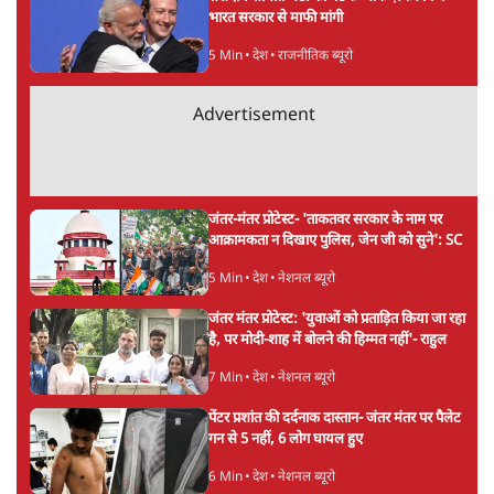
अगली खबर लोड हो रही है...
ताजा खबरें
Abhijeet Dipke Press Conference: CJP
का 'Kya Bolti Public' अभियान, चुनाव नहीं
लड़ेगी CJP!
दिल्ली
Urmilesh Exposes Voter List Plan: क्या
पिछड़ों और दलितों का वोट काट देगी BJP?
विश्लेषण
भागवत बोले- 'जेन ज़ी पर आँख मूंदकर भरोसा,
आंदोलन देश-विरोधी नहीं'; अतुल लिमये बोले थे-
'एंटी नेशनल'
6 Min
•
देश
Advertisement