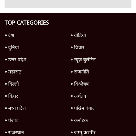
7 Min
•
देश
Advertisement
जनता का 2.32 करोड़ रोज़ाना खर्चः योगी सरकार ने
विज्ञापनों पर उड़ाने में मोदी 3.0 को भी पीछे छोड़ा
7 Min
•
उत्तर प्रदेश
क्या 95 साल पुराने भारतीय सांख्यिकी संस्थान की
स्वायत्तता पर भी अब मंडरा रहा ख़तरा?
8 Min
•
विश्लेषण
जंतर-मंतर पर युवा आक्रोश के बाद संघ की बेचैनी
क्यों बढ़ी? प्रो. अपूर्वानंद ने बताईं 5 बड़ी वजहें
7 Min
•
विश्लेषण
Advertisement