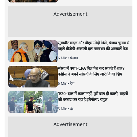
सतीश झा
की और स्टोरी पढ़ें
अगली खबर लोड हो रही है...
ताजा खबरें
भारत में मेटा की 'अवैध सेंसरशिप' बढ़ी, एक्टिविस्ट
टेलीग्राम की तरफ मुड़े
8 Min
•
देश
झारखंड में छात्र नेताओं और सरकार की बातचीत
बेनतीजा, आंदोलन जारी
5 Min
•
देश