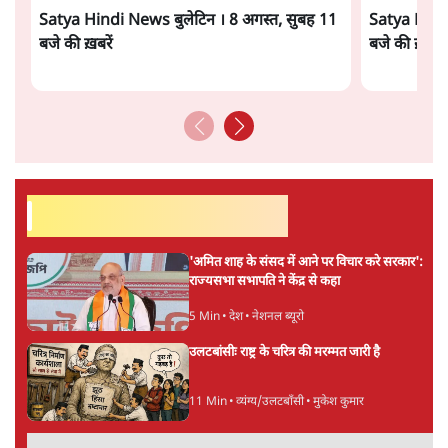
Advertisement
UPI पर प्रस्तावित शुल्क के पीछे ट्रंप का दबाव?
वीजा-मास्टरकार्ड को फायदा पहुँचाने की चर्चा
6 Min
•
विश्लेषण
मार्क ज़करबर्ग का माफीनामाः ये बहुत अंदर की बात
है
9 Min
•
विश्लेषण
ताजा वीडियो