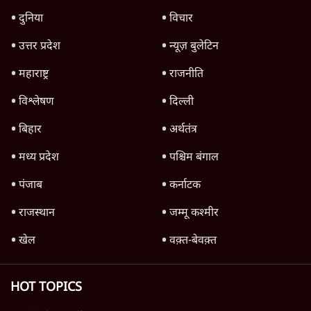
5 Min
•
देश
BJP और मोदी ‘गॉडफादर’ भागवत की Gen Z पर
सलाह मानेंः अभिजीत दिपके
5 Min
•
देश
Advertisement
महुआ मोइत्रा से SC ने कहा- ' अंडों से क्यों डरती हैं?
स्वतंत्रता सेनानी सीने पर गोली खाते थे'
4 Min
•
देश
Advertisement
1345566