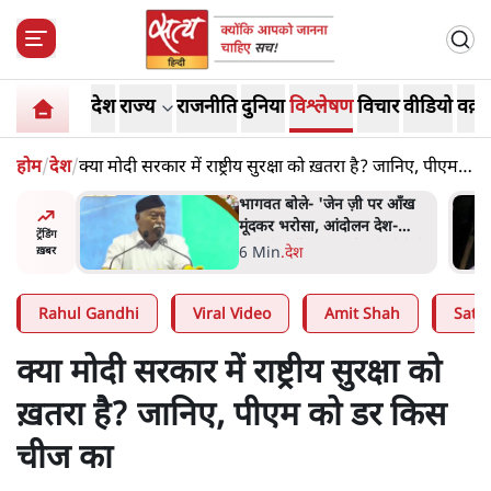
देश
राज्य
राजनीति
दुनिया
विश्लेषण
विचार
वीडियो
वक़्त
होम
/
देश
/
क्या मोदी सरकार में राष्ट्रीय सुरक्षा को ख़तरा है? जानिए, पीएम
को डर किस चीज का
ागवत बोले- 'जेन ज़ी पर आँख
अतीक अहमद के बेटे
ूंदकर भरोसा, आंदोलन देश-
की सड़क हादसे में मौत, 
ट्रेंडिंग
िरोधी नहीं'; अतुल लिमये बोले थे-
भाई से मिलने जा रहे थे
 Min
.
देश
5 Min
.
उत्तर प्रदेश
ख़बर
एंटी नेशनल'
Rahul Gandhi
Viral Video
Amit Shah
Satya
क्या मोदी सरकार में राष्ट्रीय सुरक्षा को
ख़तरा है? जानिए, पीएम को डर किस
चीज का