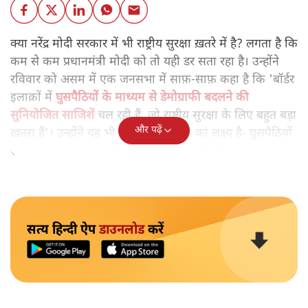
क्या नरेंद्र मोदी सरकार में
भी राष्ट्रीय सुरक्षा ख़तरे में है? लगता है कि
कम से कम प्रधानमंत्री मोदी को तो यही डर सता रहा है। उन्होंने
रविवार को असम में एक जनसभा में साफ़-साफ़ कहा है कि 'बॉर्डर
इलाक़ों में
घुसपैठियों के माध्यम से डेमोग्राफी बदलने की
सुनियोजित साजिशें
चल रही हैं, जो राष्ट्रीय सुरक्षा के लिए बहुत बड़ा
और पढ़ें
ख़तरा हैं'। उन्होंने यह भी कहा कि 'बीजेपी का लक्ष्य है- घुसपैठियों
से देश को बचाएंगे, घुसपैठियों से देश को मुक्ति दिलाएंगे'।
सत्य हिन्दी ऐप
डाउनलोड
करें