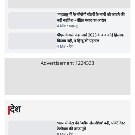
शिक्षा संस्थान ‘विद्यार्थी’ नहीं, ‘अनुयायी’ तैयार कर
रहे, राहुल गांधी के बयान से छिड़ी नई बहस
6 Min
•
वक़्त-बेवक़्त
क्या 95 साल पुराने भारतीय सांख्यिकी संस्थान की
स्वायत्तता पर भी अब मंडरा रहा ख़तरा?
8 Min
•
विश्लेषण
Advertisement
उलटबांसीः राष्ट्र के चरित्र की मरम्मत जारी है
11 Min
•
व्यंग्य/उलटबाँसी
जंतर-मंतर पर युवा आक्रोश के बाद संघ की बेचैनी
क्यों बढ़ी? प्रो. अपूर्वानंद ने बताईं 5 बड़ी वजहें
7 Min
•
विश्लेषण
मैं अपने सारे सर्टिफिकेट दिखाने को तैयार, मोदी जी
भी अपनी डिग्री दिखाएंः दिपके
4 Min
•
देश