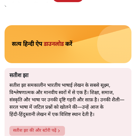
लेकिन क्या वह देहलीज़ पार कर पाया? नीतिगत झिझक, अधूरे सुधार
और ठहरे फैसलों के बीच बजट की आलोचनात्मक समीक्षा पढ़िए।
निर्मला सीतारमण जब 1 फ़रवरी
2026 को अपना नौवाँ केंद्रीय
बजट पेश करने उठीं तो वे आसानी से रिकॉर्ड बुक में दर्ज हो गईं।
लेकिन उसके बाद जो आया, उसने साफ़ दिखा दिया कि बिना
नएपन के सिर्फ़ सहनशक्ति कितनी दूर तक ले जा सकती है।
उनकी प्रस्तुति आत्मविश्वास से भरी थी। भाषण 90 मिनट चला और
एक ऐसे व्यक्ति की तरह बहता गया जो बजट‑दिवस की पूरी रस्में
कंठस्थ कर चुका हो। नारे वही पुराने—“विकसित भारत”, “ऑरेंज
इकोनॉमी”, “उत्पादकता”, “लचीलापन”—सब कुछ एक अनुभवी
नेता की सहजता से पिरोया गया।
2019 के बही‑खाता वाले प्रतीकवाद से वे बहुत आगे आ चुकी हैं।