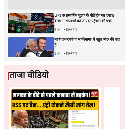
पीएम मोदी लाल किले से बताएं पैलेट गन चलाने का
आदेश किसका था, जंतर मंतर हमाराः CJP
5 Min
•
देश
Advertisement
सुखबीर बादल और पीएम मोदी मिले, पंजाब चुनाव से
पहले बीजेपी-अकाली दल गठबंधन की अटकलें तेज
6 Min
•
पंजाब
संसद में क्या FCRA बिल पेश कर सकते हैं शाह?
कांग्रेस ने अपने सांसदों के लिए जारी किया व्हिप
6 Min
•
देश
'E20- दाल में काला नहीं, पूरी दाल ही काली; वाहनों
को बरबाद कर रहा है इथेनॉल': राहुल
5 Min
•
देश