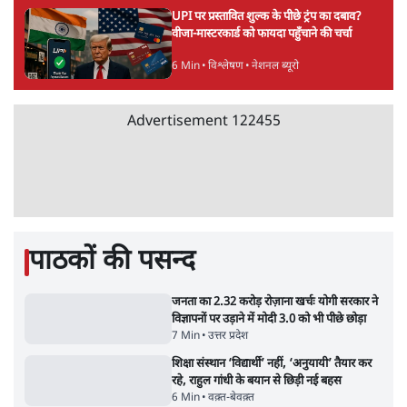
11 Min
•
व्यंग्य/उलटबाँसी
•
मुकेश कुमार
Advertisement
भागवत बोले- 'जेन ज़ी पर आँख मूंदकर भरोसा,
आंदोलन देश-विरोधी नहीं'; अतुल लिमये बोले थे-
'एंटी नेशनल'
6 Min
•
देश
•
नेशनल ब्यूरो
अतीक अहमद के बेटे अबान अहमद की सड़क हादसे
में मौत, जेल में बंद भाई से मिलने जा रहे थे
5 Min
•
उत्तर प्रदेश
•
लखनऊ ब्यूरो
झारखंड के आंदोलनकारी छात्रों ने दबाव बढ़ाया,
सीएम हेमंत सोरेन का इस्तीफा मांगा, 10 को घेरेंगे
विधानसभा
4 Min
•
झारखंड
•
सत्य ब्यूरो
कॉकरोच जनता पार्टी ने की देशव्यापी अभियान की