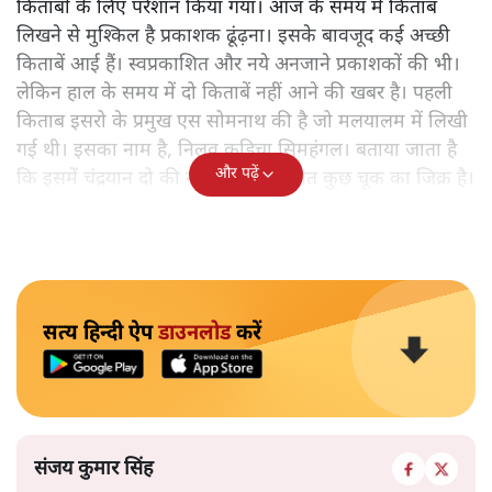
किताबों के लिए परेशान किया गया। आज के समय में किताब
लिखने से मुश्किल है प्रकाशक ढूंढ़ना। इसके बावजूद कई अच्छी
किताबें आई हैं। स्वप्रकाशित और नये अनजाने प्रकाशकों की भी।
लेकिन हाल के समय में दो किताबें नहीं आने की खबर है। पहली
किताब इसरो के प्रमुख एस सोमनाथ की है जो मलयालम में लिखी
गई थी। इसका नाम है, निलवु कुडिचा सिमहंगल। बताया जाता है
और पढ़ें
कि इसमें चंद्रयान दो की नाकामी से संबंधित कुछ चूक का जिक्र है।
सत्य हिन्दी ऐप
डाउनलोड
करें
संजय कुमार सिंह