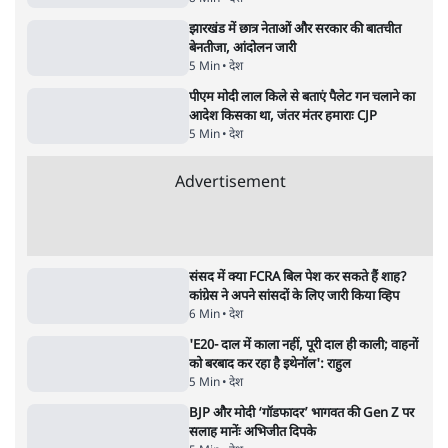
Advertisement
'महाराष्ट्र में गैर बीजेपी वोटरों के नामों को काटने की
बड़ी साज़िश'- रोहित पवार का आरोप
4 Min
•
महाराष्ट्र
पीएम केयर्स फंडः मार्च 2023 के बाद कोई हिसाब-
किताब नहीं, द हिन्दू की पड़ताल
4 Min
•
देश
Advertisement
1224333
देश