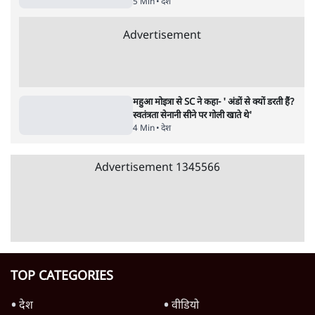
भारत में मेटा की 'अवैध सेंसरशिप' बढ़ी, एक्टिविस्ट
टेलीग्राम की तरफ मुड़े
8 Min
•
देश
झारखंड में छात्र नेताओं और सरकार की बातचीत
बेनतीजा, आंदोलन जारी
5 Min
•
देश
पीएम मोदी लाल किले से बताएं पैलेट गन चलाने का
आदेश किसका था, जंतर मंतर हमाराः CJP
5 Min
•
देश
Advertisement
संसद में क्या FCRA बिल पेश कर सकते हैं शाह?
कांग्रेस ने अपने सांसदों के लिए जारी किया व्हिप
6 Min
•
देश
'E20- दाल में काला नहीं, पूरी दाल ही काली; वाहनों
को बरबाद कर रहा है इथेनॉल': राहुल