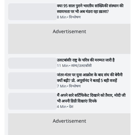
घोषणा- 'क्या बोलती पब्लिक'
4 Min
•
देश
•
राजनीतिक ब्यूरो
UPI पर प्रस्तावित शुल्क के पीछे ट्रंप का दबाव?
वीजा-मास्टरकार्ड को फायदा पहुँचाने की चर्चा
6 Min
•
विश्लेषण
•
नेशनल ब्यूरो
Advertisement
122455
पाठकों की पसन्द
जनता का 2.32 करोड़ रोज़ाना खर्चः योगी सरकार ने
विज्ञापनों पर उड़ाने में मोदी 3.0 को भी पीछे छोड़ा
7 Min
•
उत्तर प्रदेश