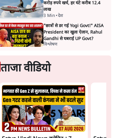
करोड़ रुपये खर्च, हर घंटे करीब 12.4
लाख
3 Min
•
देश
"छात्रों से डर गई Yogi Govt!" AISA
President का खुला ऐलान, Rahul
Gandhi से घबराई UP Govt?
विश्लेषण
ताजा वीडियो