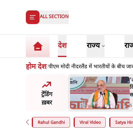
ALL SECTION
देश
राज्य
रा
होम
देश
पीएम मोदी नीदरलैंड में भारतीयों के बीच जा
/
/
युवाओं को
'अमित शाह के सं
 है, पर मोदी-
विचार करे सरकार
ट्रेंडिंग
मत नहीं'- राहुल
सभापति ने केंद्र 
ख़बर
5 Min
.
देश
Rahul Gandhi
Viral Video
Satya Hin