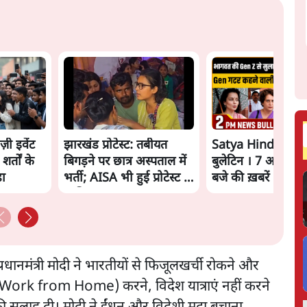
ज़ी इवेंट
झारखंड प्रोटेस्ट: तबीयत
Satya Hindi New
शर्तों के
बिगड़ने पर छात्र अस्पताल में
बुलेटिन । 7 अगस्त, 
़ा
भर्ती; AISA भी हुई प्रोटेस्ट में
बजे की ख़बरें
शामिल
्रधानमंत्री मोदी ने भारतीयों से फिजूलखर्ची रोकने और
(Work from Home) करने, विदेश यात्राएं नहीं करने