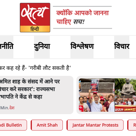
जनीति
दुनिया
विश्लेषण
विचार
कर कह रहे हैं- 'गरीबी लौट सकती है'
सद में आने पर
शाह के ख़िलाफ
': राज्यसभा
मार्च, 'गृह मंत्
से कहा
वो छात्रों के ग
5 Min
.
देश
di Bulletin
Amit Shah
Jantar Mantar Protests
R