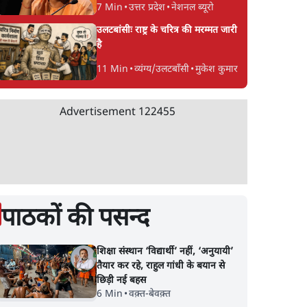
7 Min
•
उत्तर प्रदेश
•
नेशनल ब्यूरो
उलटबांसीः राष्ट्र के चरित्र की मरम्मत जारी
है
11 Min
•
व्यंग्य/उलटबाँसी
•
मुकेश कुमार
Advertisement
122455
पाठकों की पसन्द
शिक्षा संस्थान ‘विद्यार्थी’ नहीं, ‘अनुयायी’
तैयार कर रहे, राहुल गांधी के बयान से
छिड़ी नई बहस
6 Min
•
वक़्त-बेवक़्त