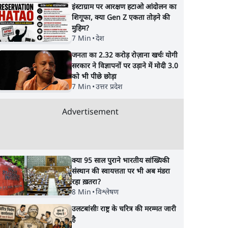
इंस्टाग्राम पर आरक्षण हटाओ आंदोलन का
शिगूफा, क्या Gen Z एकता तोड़ने की
मुहिम?
री
पीएम मोदी की विदेश यात्राएंः
फेसबुक-एक्स को अवैध
7 Min
•
देश
्षा,
74.59 करोड़ रुपये खर्च, हर
एआई कंटेंट, डीपफेक 
जनता का 2.32 करोड़ रोज़ाना खर्चः योगी
थाओं
घंटे करीब 12.4 लाख
36 नहीं, 3 घंटे में हटाना
सरकार ने विज्ञापनों पर उड़ाने में मोदी 3.0
होगा? सरकार का नया
को भी पीछे छोड़ा
प्रस्ताव
7 Min
•
उत्तर प्रदेश
Advertisement
क्या 95 साल पुराने भारतीय सांख्यिकी
संस्थान की स्वायत्तता पर भी अब मंडरा
रहा ख़तरा?
8 Min
•
विश्लेषण
उलटबांसीः राष्ट्र के चरित्र की मरम्मत जारी
है