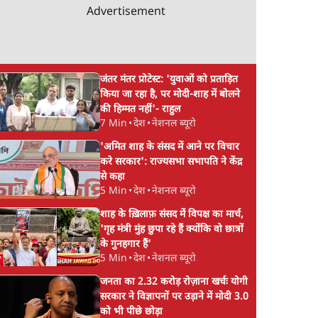
Advertisement
जंतर मंतर प्रोटेस्ट: 'युवाओं को प्रताड़ित
किया जा रहा है, पर मोदी-शाह में बोलने
की हिम्मत नहीं'- राहुल
7 Min
•
देश
•
नेशनल ब्यूरो
'अमित शाह के संसद में आने पर विचार
करे सरकार': राज्यसभा सभापति ने केंद्र
से कहा
5 Min
•
देश
•
नेशनल ब्यूरो
शाह के ख़िलाफ़ संसद में विपक्ष का मार्च,
'गृह मंत्री मुंह छुपा रहे हैं क्योंकि वो छात्रों
के गुनहगार हैं'
5 Min
•
देश
•
नेशनल ब्यूरो
जनता का 2.32 करोड़ रोज़ाना खर्चः योगी
सरकार ने विज्ञापनों पर उड़ाने में मोदी 3.0
को भी पीछे छोड़ा