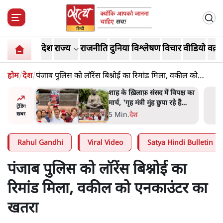
देश
राज्य
राजनीति
दुनिया
विश्लेषण
विचार
वीडियो
वक़्त
होम
/
देश
/
पंजाब पुलिस को लॉरेंस बिश्नोई का रिमांड मिला, वकील को
एनकाउंटर का खतरा
ने पर
शाह के ख़िलाफ़ संसद में विपक्ष का
यसभा
मार्च, 'गृह मंत्री मुंह छुपा रहे हैं
ट्रेंडिंग
क्योंकि वो छात्रों के गुनहगार हैं'
5 Min
.
देश
ख़बर
Rahul Gandhi
Viral Video
Satya Hindi Bulletin
पंजाब पुलिस को लॉरेंस बिश्नोई का
रिमांड मिला, वकील को एनकाउंटर का
खतरा