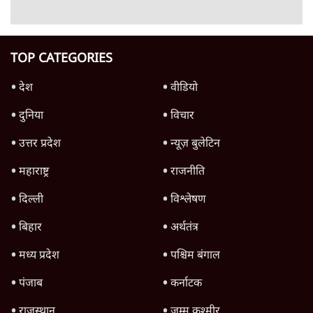
7 Min
•
उत्तर प्रदेश
Advertisement
क्या 95 साल पुराने भारतीय सांख्यिकी संस्थान की
स्वायत्तता पर भी अब मंडरा रहा ख़तरा?
8 Min
•
विश्लेषण
उलटबांसीः राष्ट्र के चरित्र की मरम्मत जारी है
11 Min
•
व्यंग्य/उलटबाँसी
जंतर-मंतर पर युवा आक्रोश के बाद संघ की बेचैनी
क्यों बढ़ी? प्रो. अपूर्वानंद ने बताईं 5 बड़ी वजहें
7 Min
•
विश्लेषण
Advertisement