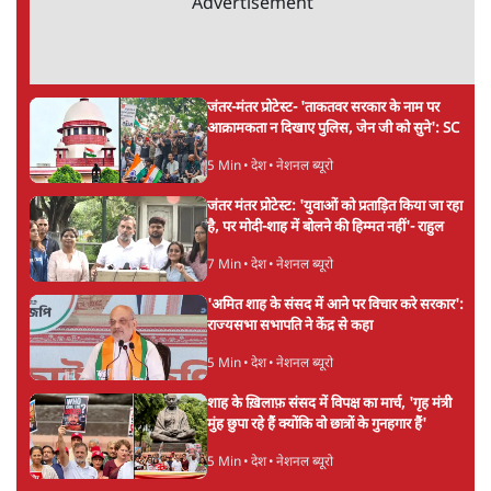
अगली खबर लोड हो रही है...
ताजा खबरें
झारखंड प्रोटेस्ट: तबीयत बिगड़ने पर छात्र अस्पताल में
भर्ती; AISA भी हुई प्रोटेस्ट में शामिल
6 Min
•
झारखंड
SC-ST आरक्षण में क्रीमी लेयर क्यों नहीं? केंद्र ने
सुप्रीम कोर्ट में बताया कारण
5 Min
•
देश
पेपर लीक घोटाले की सच्चाई: छात्रों के विरोध और
भर्ती में धोखाधड़ी पर राजेंद्र तिवारी। BJP बनाम
कांग्रेस।
विश्लेषण