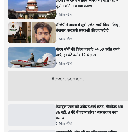
जंतर-मंतर प्रोटेस्ट- 'ताकतवर सरकार के नाम पर
आक्रामकता न दिखाए पुलिस, जेन जी को सुने': SC
5 Min
•
देश
•
नेशनल ब्यूरो
जंतर मंतर प्रोटेस्ट: 'युवाओं को प्रताड़ित किया जा रहा
है, पर मोदी-शाह में बोलने की हिम्मत नहीं'- राहुल
7 Min
•
देश
•
नेशनल ब्यूरो
'अमित शाह के संसद में आने पर विचार करे सरकार':
राज्यसभा सभापति ने केंद्र से कहा
5 Min
•
देश
•
नेशनल ब्यूरो
शाह के ख़िलाफ़ संसद में विपक्ष का मार्च, 'गृह मंत्री
मुंह छुपा रहे हैं क्योंकि वो छात्रों के गुनहगार हैं'
5 Min
•
देश
•
नेशनल ब्यूरो
जनता का 2.32 करोड़ रोज़ाना खर्चः योगी सरकार ने
विज्ञापनों पर उड़ाने में मोदी 3.0 को भी पीछे छोड़ा