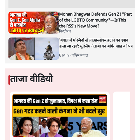
मेसोपोटामिया – विशेष रूप से
वहाँ रहने वाले कुर्द लोग – और
भारतीय उपमहाद्वीप ने कुछ समय से अपनी सहस्राब्दी पुरानी
सभ्यतागत पड़ोसी होने पर विचार किया है। इन ऐतिहासिक
सांस्कृतिक क्षेत्रों के बीच आदान-प्रदान का पुनरुद्धार दोनों पक्षों के
लिए बहुत महत्वपूर्ण है। दोनों के पास एक-दूसरे की केवल धुंधली
यादें हैं। लेकिन एक संक्षिप्त मुलाकात भी कई पारंपरिक समानताएँ
वापस ला देती है: साझा मूल्यों और दार्शनिक दृष्टिकोणों से लेकर
भाषाई और व्यंजन संबंधी समानताओं तक। इन लंबे समय से चली
आ रही और फलदायी संबंधों का पुनरुद्धार आज विशेष रूप से
अर्थपूर्ण है। क्योंकि भारत बहुध्रुवीय विश्व व्यवस्था में प्रमुख भूमिका
निभा रहा है।
इस संदर्भ में, कुर्द जैसे पुराने सहयोगी भारत के लिए पश्चिम एशिया
के पड़ोसी क्षेत्र को और अधिक व्यापक तथा गहन समझ विकसित
करने में सहायक हो सकते हैं। इस अर्थ में, तुर्की, सीरिया, ईरान,
इराक और प्रवासी क्षेत्रों में रहने वाले 55 मिलियन से अधिक कुर्दों
के साथ संबंध विकसित करना क्षेत्र के चार सबसे महत्वपूर्ण देशों के