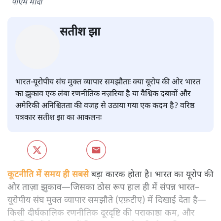
भारत ईयू मुक्त व्यापार समझौताः ईयू अध्यक्ष उर्सुला वॉन डेर लेयेन और
पीएम मोदी
सतीश झा
भारत-यूरोपीय संघ मुक्त व्यापार समझौताः क्या यूरोप की ओर भारत
का झुकाव एक लंबा रणनीतिक नज़रिया है या वैश्विक दबावों और