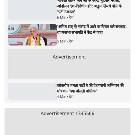
7 Min
•
उत्तर प्रदेश
•
नेशनल ब्यूरो
Advertisement
122455
पाठकों की पसन्द
शिक्षा संस्थान ‘विद्यार्थी’ नहीं, ‘अनुयायी’ तैयार कर
रहे, राहुल गांधी के बयान से छिड़ी नई बहस
6 Min
•
वक़्त-बेवक़्त
इंस्टाग्राम पर आरक्षण हटाओ आंदोलन का शिगूफा,
क्या Gen Z एकता तोड़ने की मुहिम?
7 Min
•
देश
जनता का 2.32 करोड़ रोज़ाना खर्चः योगी सरकार ने
विज्ञापनों पर उड़ाने में मोदी 3.0 को भी पीछे छोड़ा