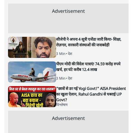
कैसे भविष्य की ओर देख रहे हैं
विचार
|
नीलूफ़र कोच
|
28 JAN, 2026
कुर्दिस्तान
नीलूफ़र कोच
भारत और कुर्दों के ऐतिहासिक संबंधों की जड़ें क्या हैं और आज दोनों
पक्ष भविष्य को किस तरह देख रहे हैं? संस्कृति, राजनीति और
कूटनीति के संदर्भ में पढ़िए कुर्दिस्तान नेशनल कांग्रेस यानी KNK की
कार्यकारी परिषद की सदस्य नीलूफ़र कोच क्या लिखती हैं।