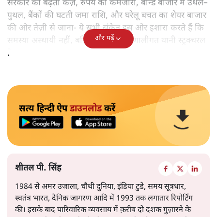
सरकार का बढ़ता कर्ज़, रुपये की कमजोरी, बॉन्ड बाजार में उथल–
पुथल, बैंकों की घटती जमा राशि, और घरेलू बचत का शेयर बाजार
की ओर तेज़ी से जाना- ये सभी संकेत इस ओर इशारा करते हैं कि
और पढ़ें
समस्या अस्थायी नहीं, बल्कि गहरी और प्रणालीगत यानी स्ट्रक्चरल
है।
सत्य हिन्दी ऐप
डाउनलोड
करें
शीतल पी. सिंह
1984 से अमर उजाला, चौथी दुनिया, इंडिया टुडे, समय सूत्रधार,
स्वतंत्र भारत, दैनिक जागरण आदि में 1993 तक लगातार रिपोर्टिंग
की। इसके बाद पारिवारिक व्यवसाय में क़रीब दो दशक गुज़ारने के