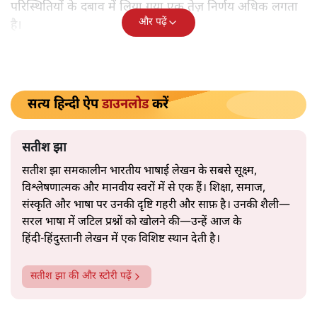
अमेरिकी अनिश्चितता की वजह से उठाया गया एक कदम है? वरिष्ठ
पत्रकार सतीश झा का आकलनः
कूटनीति में समय ही सबसे
बड़ा कारक होता है। भारत का यूरोप की
ओर ताज़ा झुकाव—जिसका ठोस रूप हाल ही में संपन्न भारत–
यूरोपीय संघ मुक्त व्यापार समझौते (एफ़टीए) में दिखाई देता है—
किसी दीर्घकालिक रणनीतिक दूरदृष्टि की पराकाष्ठा कम, और
परिस्थितियों के दबाव में लिया गया एक तेज़ निर्णय अधिक लगता
और पढ़ें
है।
सत्य हिन्दी ऐप
डाउनलोड
करें