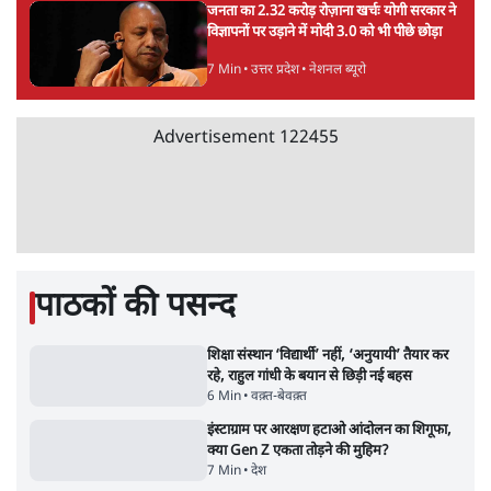
Advertisement
सीजेपी ने अपना 4 सूत्री एजेंडा जारी किया- शिक्षा,
रोज़गार, सरकारी संस्थाओं की जवाबदेही
3 Min
•
देश
पीएम मोदी की विदेश यात्राएंः 74.59 करोड़ रुपये
खर्च, हर घंटे करीब 12.4 लाख
3 Min
•
देश
"छात्रों से डर गई Yogi Govt!" AISA President
का खुला ऐलान, Rahul Gandhi से घबराई UP
Govt?
विश्लेषण
Advertisement