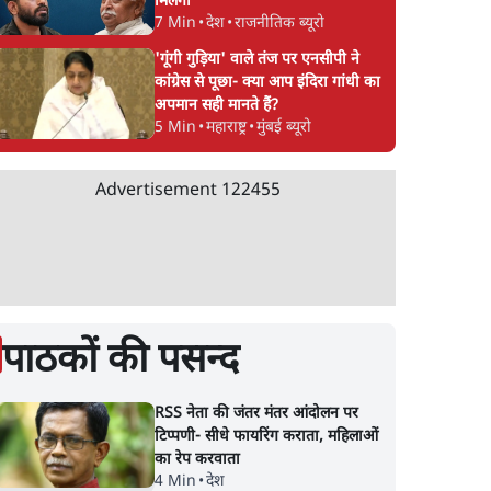
मिलेगा
7 Min
•
देश
•
राजनीतिक ब्यूरो
'गूंगी गुड़िया' वाले तंज पर एनसीपी ने
कांग्रेस से पूछा- क्या आप इंदिरा गांधी का
अपमान सही मानते हैं?
5 Min
•
महाराष्ट्र
•
मुंबई ब्यूरो
Advertisement
122455
पाठकों की पसन्द
RSS नेता की जंतर मंतर आंदोलन पर
टिप्पणी- सीधे फायरिंग कराता, महिलाओं
का रेप करवाता
4 Min
•
देश