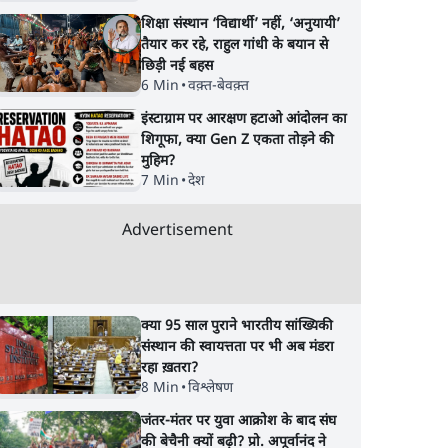
शिक्षा संस्थान ‘विद्यार्थी’ नहीं, ‘अनुयायी’
तैयार कर रहे, राहुल गांधी के बयान से
छिड़ी नई बहस
6 Min
•
वक़्त-बेवक़्त
इंस्टाग्राम पर आरक्षण हटाओ आंदोलन का
शिगूफा, क्या Gen Z एकता तोड़ने की
मुहिम?
7 Min
•
देश
Advertisement
क्या 95 साल पुराने भारतीय सांख्यिकी
संस्थान की स्वायत्तता पर भी अब मंडरा
रहा ख़तरा?
8 Min
•
विश्लेषण
जंतर-मंतर पर युवा आक्रोश के बाद संघ
की बेचैनी क्यों बढ़ी? प्रो. अपूर्वानंद ने