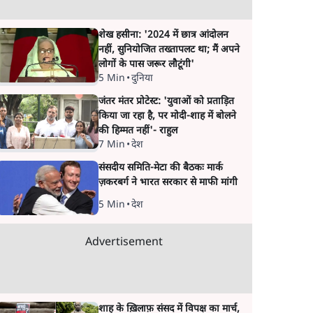
शेख हसीना: '2024 में छात्र आंदोलन
नहीं, सुनियोजित तख्तापलट था; मैं अपने
लोगों के पास जरूर लौटूंगी'
5 Min
•
दुनिया
जंतर मंतर प्रोटेस्ट: 'युवाओं को प्रताड़ित
किया जा रहा है, पर मोदी-शाह में बोलने
की हिम्मत नहीं'- राहुल
7 Min
•
देश
संसदीय समिति-मेटा की बैठकः मार्क
ज़करबर्ग ने भारत सरकार से माफी मांगी
5 Min
•
देश
Advertisement
शाह के ख़िलाफ़ संसद में विपक्ष का मार्च,