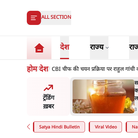
ALL SECTION
देश
राज्य
रा
होम
देश
CBI चीफ की चयन प्रक्रिया पर राहुल गांधी
/
/
स पूछताछ के बाद उदयनिधि
स
िन रिहा; बोले- 'सरकार ने
क
ट्रेंडिंग
 जैसा बर्ताव किया'
ल
ख़बर
n
.
तमिलनाडु
3
Satya Hindi Bulletin
Viral Video
Na