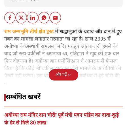
राम जन्मभूमि तीर्थ क्षेत्र ट्रस्ट
में श्रद्धालुओं के चढ़ावे और दान में हुए
गबन का मामला लगातार गरमाता जा रहा है। साल 2005 में
अयोध्या के अस्थायी रामलला मंदिर पर हुए आतंकवादी हमले के
बाद जो रुख वकीलों ने अपनाया था, इतिहास ने खुद को एक बार
फिर दोहराया है। अयोध्या बार एसोसिएशन ने आमराय से फैसला
किया है कि कोई भी वकील इस दान चोरी मामले के आरोपियों की
और पढ़ें
पैरवी नहीं करेगा। इस बीच सुप्रीम कोर्ट ने अयोध्या में हुई चोरी की
घटना पर जल्द सुनवाई से इनकार कर दिया है।
सम्बंधित खबरें
अयोध्या राम मंदिर दान चोरीः पूर्व मंत्री पवन पांडेय का दावा-कूड़े
के ढेर से मिले 80 लाख