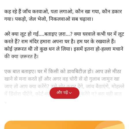
कह रहे हैं जाँच करवाओ, पता लगाओ, कौन खा गया, कौन डकार
गया। पकड़ो, जेल भेजो, निकलवाओ सब चढ़ावा।
अरे क्या लूट हो गई....बताइए ज़रा...? क्या घरवाले कभी घर में लूट
करते हैं? राम मंदिर हमारा अपना घर है। हम घर के रखवाले हैं।
कोई ज़रूरत थी तो कुछ धन ले लिया। इसमें इतना हो-हल्ला मचाने
की क्या ज़रूरत है।
एक बात बताइए। घर में किसी को डायबिटीज़ हो। आप उसे मीठा
खाने से मना करते हों और अगर वह चोरी से दो गुलाब जामुन खा
जाए तो आप क्या करेंगे? उसे चोर करार देंगे, जांच बैठाएंगे, मोहल्ले
और पढ़ें
में ढिंढोरा पीटेंगे, कोर्ट-कचहरी करेंगे? नहीं करेंगे न? बस यही बात
राम मंदिर में हुई है तो आप लगे हो छाती पीटने।