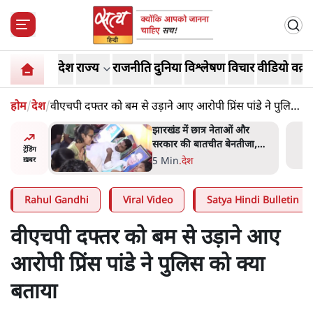
देश
राज्य
राजनीति
दुनिया
विश्लेषण
विचार
वीडियो
वक़्त
होम
/
देश
/
वीएचपी दफ्तर को बम से उड़ाने आए आरोपी प्रिंस पांडे ने पुलिस
को क्या बताया
हा- ' अंडों
झारखंड में छात्र नेताओं और
ता सेनानी
सरकार की बातचीत बेनतीजा,
ट्रेंडिंग
आंदोलन जारी
5 Min
.
देश
ख़बर
Rahul Gandhi
Viral Video
Satya Hindi Bulletin
वीएचपी दफ्तर को बम से उड़ाने आए
आरोपी प्रिंस पांडे ने पुलिस को क्या
बताया