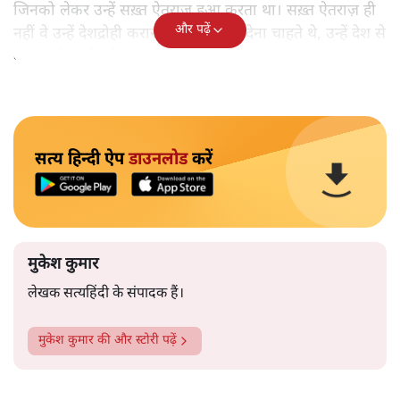
जिनको लेकर उन्हें सख़्त ऐतराज़ हुआ करता था। सख़्त ऐतराज़ ही
और पढ़ें
नहीं वे उन्हें देशद्रोही करार देकर जेल भेज देना चाहते थे, उन्हें देश से
बाहर चले जाने को कह रहे थे।
सत्य हिन्दी ऐप
डाउनलोड
करें
मुकेश कुमार
लेखक सत्यहिंदी के संपादक हैं।
मुकेश कुमार
की और स्टोरी पढ़ें