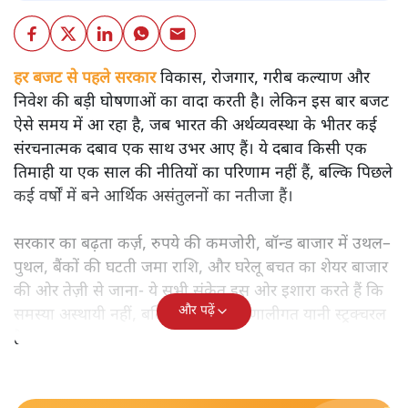
हर बजट से पहले सरकार
विकास, रोजगार, गरीब कल्याण और
निवेश की बड़ी घोषणाओं का वादा करती है। लेकिन इस बार बजट
ऐसे समय में आ रहा है, जब भारत की अर्थव्यवस्था के भीतर कई
संरचनात्मक दबाव एक साथ उभर आए हैं। ये दबाव किसी एक
तिमाही या एक साल की नीतियों का परिणाम नहीं हैं, बल्कि पिछले
कई वर्षों में बने आर्थिक असंतुलनों का नतीजा हैं।
सरकार का बढ़ता कर्ज़, रुपये की कमजोरी, बॉन्ड बाजार में उथल–
पुथल, बैंकों की घटती जमा राशि, और घरेलू बचत का शेयर बाजार
की ओर तेज़ी से जाना- ये सभी संकेत इस ओर इशारा करते हैं कि
और पढ़ें
समस्या अस्थायी नहीं, बल्कि गहरी और प्रणालीगत यानी स्ट्रक्चरल
है।