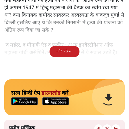
क्या महात्मा गांधी की हत्या की योजना को अंतिम रूप देने के लिए
ही अगस्त 1947 में हिन्दू महासभा की बैठक का स्वांग रचा गया
था? क्या विनायक दामोदर सावरकर अस्वस्थता के बावजूद मुंबई से
दिल्ली इसलिए आए थे कि उनकी निगरानी में हत्या की योजना को
अंतिम रूप दिया जा सके ?
'द मर्डरर, द मोनार्क एंड द फ़कीर : अ न्यू इनवेस्टीगेशन ऑफ़
और पढ़ें
महात्मा गांधी असेशिनेशन' नामक किताब से ये सवाल उठते हैं।
सत्य हिन्दी ऐप
डाउनलोड
करें
प्रमोद मल्लिक