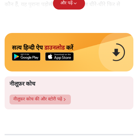
और पढ़ें
कौन हैं, यह पुराना पड़ोसी जिसे भारत आज धीरे-धीरे फिर से
पहचान रहा है?
सत्य हिन्दी ऐप
डाउनलोड
करें
नीलूफ़र कोच
नीलूफ़र कोच
की और स्टोरी पढ़ें