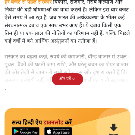
हर बजट से पहले सरकार
विकास, रोजगार, गरीब कल्याण और
निवेश की बड़ी घोषणाओं का वादा करती है। लेकिन इस बार बजट
ऐसे समय में आ रहा है, जब भारत की अर्थव्यवस्था के भीतर कई
संरचनात्मक दबाव एक साथ उभर आए हैं। ये दबाव किसी एक
तिमाही या एक साल की नीतियों का परिणाम नहीं हैं, बल्कि पिछले
कई वर्षों में बने आर्थिक असंतुलनों का नतीजा हैं।
सरकार का बढ़ता कर्ज़, रुपये की कमजोरी, बॉन्ड बाजार में उथल–
पुथल, बैंकों की घटती जमा राशि, और घरेलू बचत का शेयर बाजार
की ओर तेज़ी से जाना- ये सभी संकेत इस ओर इशारा करते हैं कि
और पढ़ें
समस्या अस्थायी नहीं, बल्कि गहरी और प्रणालीगत यानी स्ट्रक्चरल
है।
सत्य हिन्दी ऐप
डाउनलोड
करें