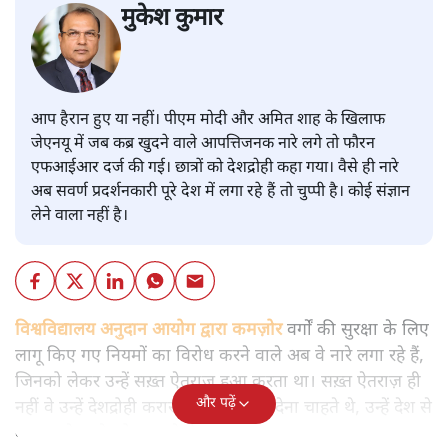
मुकेश कुमार
आप हैरान हुए या नहीं। पीएम मोदी और अमित शाह के खिलाफ
जेएनयू में जब कब्र खुदने वाले आपत्तिजनक नारे लगे तो फौरन
एफआईआर दर्ज की गई। छात्रों को देशद्रोही कहा गया। वैसे ही नारे
अब सवर्ण प्रदर्शनकारी पूरे देश में लगा रहे हैं तो चुप्पी है। कोई संज्ञान
लेने वाला नहीं है।
विश्वविद्यालय अनुदान आयोग द्वारा कमज़ोर
वर्गों की सुरक्षा के लिए
लागू किए गए नियमों का विरोध करने वाले अब वे नारे लगा रहे हैं,
जिनको लेकर उन्हें सख़्त ऐतराज़ हुआ करता था। सख़्त ऐतराज़ ही
और पढ़ें
नहीं वे उन्हें देशद्रोही करार देकर जेल भेज देना चाहते थे, उन्हें देश से
बाहर चले जाने को कह रहे थे।