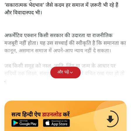
‘सकारात्मक भेदभाव’ जैसे कदम हर समाज में ज़रूरी भी रहे हैं
और विवादास्पद भी।
अफर्मेटिव एक्शन किसी सरकार की उदारता या राजनीतिक
मजबूरी नहीं होता। यह उस सच्चाई की स्वीकृति है कि समानता का
कानून, असमान समाज में अपने-आप न्याय नहीं दे सकता।
जब किसी समूह को नस्ल, जाति, लिंग या जन्म के आधार पर
और पढ़ें
सदियों तक शिक्षा, संसाधनों और सम्मान से वंचित रखा गया हो तो
केवल ‘सब बराबर हैं’ कह देने से स्थिति नहीं बदलती।
सत्य हिन्दी ऐप
डाउनलोड
करें