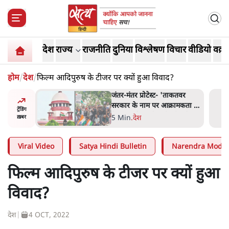
देश
राज्य
राजनीति
दुनिया
विश्लेषण
विचार
वीडियो
वक़्त
होम
/
देश
/
फिल्म आदिपुरुष के टीजर पर क्यों हुआ विवाद?
 बैठकः
जंतर-मंतर प्रोटेस्ट- 'ताकतवर
 सरकार से
सरकार के नाम पर आक्रामकता न
ट्रेंडिंग
दिखाए पुलिस, जेन जी को सुने':
5 Min
.
देश
ख़बर
SC
Viral Video
Satya Hindi Bulletin
Narendra Modi
फिल्म आदिपुरुष के टीजर पर क्यों हुआ
विवाद?
देश
|
4 OCT, 2022