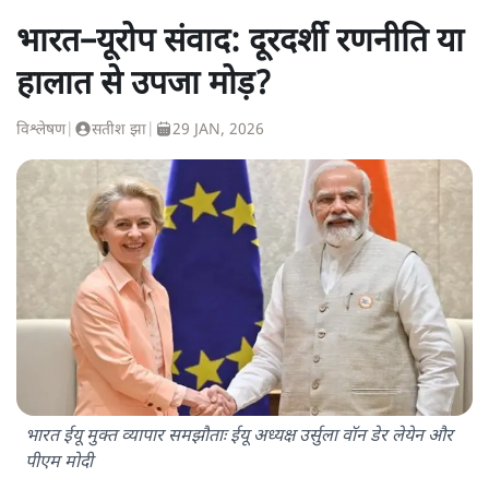
भारत–यूरोप संवाद: दूरदर्शी रणनीति या
हालात से उपजा मोड़?
विश्लेषण
|
सतीश झा
|
29 JAN, 2026
भारत ईयू मुक्त व्यापार समझौताः ईयू अध्यक्ष उर्सुला वॉन डेर लेयेन और
पीएम मोदी