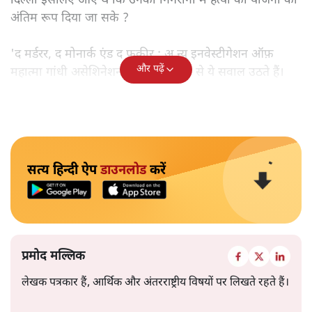
दिल्ली इसलिए आए थे कि उनकी निगरानी में हत्या की योजना को
अंतिम रूप दिया जा सके ?
'द मर्डरर, द मोनार्क एंड द फ़कीर : अ न्यू इनवेस्टीगेशन ऑफ़
और पढ़ें
महात्मा गांधी असेशिनेशन' नामक किताब से ये सवाल उठते हैं।
सत्य हिन्दी ऐप
डाउनलोड
करें
प्रमोद मल्लिक
लेखक पत्रकार हैं, आर्थिक और अंतरराष्ट्रीय विषयों पर लिखते रहते हैं।