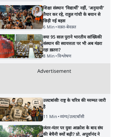
शिक्षा संस्थान ‘विद्यार्थी’ नहीं, ‘अनुयायी’
तैयार कर रहे, राहुल गांधी के बयान से
छिड़ी नई बहस
6 Min
•
वक़्त-बेवक़्त
क्या 95 साल पुराने भारतीय सांख्यिकी
संस्थान की स्वायत्तता पर भी अब मंडरा
रहा ख़तरा?
8 Min
•
विश्लेषण
Advertisement
उलटबांसीः राष्ट्र के चरित्र की मरम्मत जारी
है
11 Min
•
व्यंग्य/उलटबाँसी
जंतर-मंतर पर युवा आक्रोश के बाद संघ
की बेचैनी क्यों बढ़ी? प्रो. अपूर्वानंद ने