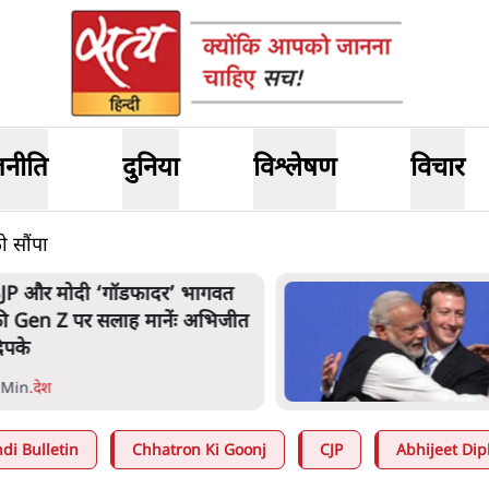
जनीति
दुनिया
विश्लेषण
विचार
ो सौंपा
JP और मोदी ‘गॉडफादर’ भागवत
ी Gen Z पर सलाह मानेंः अभिजीत
िपके
 Min
.
देश
di Bulletin
Chhatron Ki Goonj
CJP
Abhijeet Dip