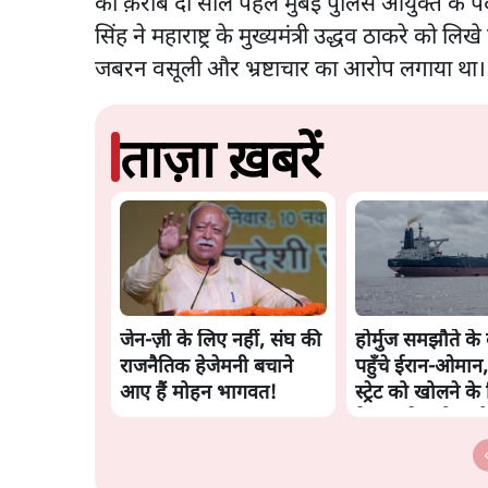
को क़रीब दो साल पहले मुंबई पुलिस आयुक्त के प
सिंह ने महाराष्ट्र के मुख्यमंत्री उद्धव ठाकरे को लि
जबरन वसूली और भ्रष्टाचार का आरोप लगाया था
ताज़ा ख़बरें
जेन-ज़ी के लिए नहीं, संघ की
होर्मुज समझौते के
राजनैतिक हेजेमनी बचाने
पहुँचे ईरान-ओमान
आए हैं मोहन भागवत!
स्ट्रेट को खोलने के
तेहरान ने रखी कड़ी श