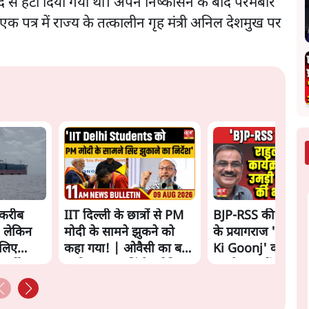
द से हटा दिया गया था। अपने निष्कासन के बाद परमबीर
खे एक पत्र में राज्य के तत्कालीन गृह मंत्री अनिल देशमुख पर
।
 करीब
IIT दिल्ली के छात्रों से PM
BJP-RSS की वजह से
, लेकिन
मोदी के सामने झुकने को
के प्रयागराज 'Chha
 लिए
कहा गया! | ओवैसी का बड़ा
Ki Goonj' कार्यक्रम 
र्तें
आरोप | सत्य हिंदी बुलेटिन
उमड़ी युवाओं की भार