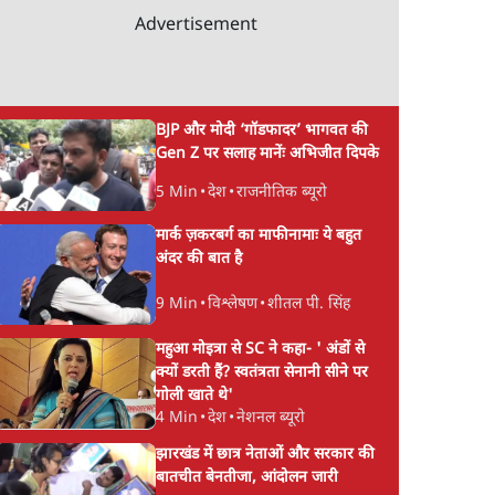
Advertisement
BJP और मोदी ‘गॉडफादर’ भागवत की
Gen Z पर सलाह मानेंः अभिजीत दिपके
5 Min
•
देश
•
राजनीतिक ब्यूरो
मार्क ज़करबर्ग का माफीनामाः ये बहुत
अंदर की बात है
9 Min
•
विश्लेषण
•
शीतल पी. सिंह
 किरण
भारत में मेटा की 'अवैध
झारखंड में छात्र नेताओ
महुआ मोइत्रा से SC ने कहा- ' अंडों से
 में
सेंसरशिप' बढ़ी, एक्टिविस्ट
सरकार की बातचीत बेन
क्यों डरती हैं? स्वतंत्रता सेनानी सीने पर
गोली खाते थे'
टेलीग्राम की तरफ मुड़े
आंदोलन जारी
4 Min
•
देश
•
नेशनल ब्यूरो
झारखंड में छात्र नेताओं और सरकार की
बातचीत बेनतीजा, आंदोलन जारी