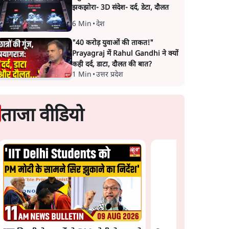
झकझोरा- 3D संदेश- दर्द, डेटा, दौलत
6 Min
•
देश
"40 करोड़ युवाओं की ताकत!"
Prayagraj में Rahul Gandhi ने क्यों
कही दर्द, डाटा, दौलत की बात?
1 Min
•
उत्तर प्रदेश
Satya Hindi News
ताजा वीडियो
बुलेटिन । 9 अगस्त, सुब
बजे की ख़बरें
 राहुल
UPI नागरिकों के लिए रहेगा
tron
मुफ्त, बड़े व्यापारियों पर लग
में
सकता है मामूली चार्ज: केंद्र
ी भीड़