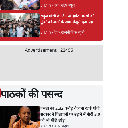
5 Min
•
देश
•
सत्य ब्यूरो
राहुल गांधी के जेन ज़ी इवेंट 'छात्रों की
गूंज' को शर्तों के साथ मंज़ूरी देना पड़ा
5 Min
•
देश
•
राजनीतिक ब्यूरो
Advertisement
122455
पाठकों की पसन्द
जनता का 2.32 करोड़ रोज़ाना खर्चः योगी
सरकार ने विज्ञापनों पर उड़ाने में मोदी 3.0
को भी पीछे छोड़ा
7 Min
•
उत्तर प्रदेश