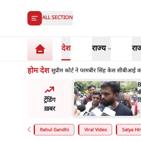
ALL SECTION
देश
राज्य
रा
होम
देश
सुप्रीम कोर्ट ने परमबीर सिंह केस सीबीआई क
/
/
 दाल में काला नहीं, पूरी दाल ही
B
 वाहनों को बरबाद कर रहा है
क
ट्रेंडिंग
ल': राहुल
द
ख़बर
n
.
देश
5
Rahul Gandhi
Viral Video
Satya Hin