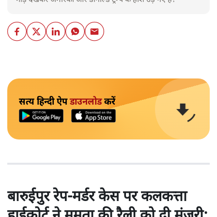
भीड़ देखकर अमेरिका और डोनाल्ड ट्रम्प के होश उड़ गए हैं?
सत्य हिन्दी ऐप
डाउनलोड
करें
बारुईपुर रेप-मर्डर केस पर कलकत्ता
हाईकोर्ट ने ममता की रैली को दी मंजूरी;