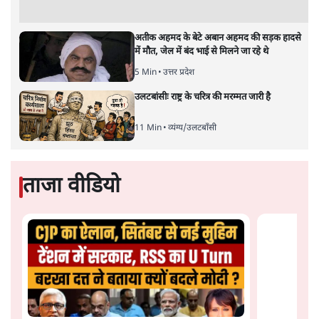
Urmilesh Exposes Voter List Plan: क्या
पिछड़ों और दलितों का वोट काट देगी BJP?
विश्लेषण
भागवत बोले- 'जेन ज़ी पर आँख मूंदकर भरोसा,
आंदोलन देश-विरोधी नहीं'; अतुल लिमये बोले थे-
'एंटी नेशनल'
6 Min
•
देश
Advertisement
अतीक अहमद के बेटे अबान अहमद की सड़क हादसे
में मौत, जेल में बंद भाई से मिलने जा रहे थे
5 Min
•
उत्तर प्रदेश
उलटबांसीः राष्ट्र के चरित्र की मरम्मत जारी है
11 Min
•
व्यंग्य/उलटबाँसी