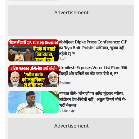
Mohan Bhagwat Defends Gen Z! "Part
of the LGBTQ Community"—Is This
the RSS's New Move?
विश्लेषण
'बंगाल में मस्जिदों से लाउडस्पीकर हटाने का दबाव
डाला जा रहा': मुस्लिम नेताओं का अमित शाह को पत्र
6 Min
•
पश्चिम बंगाल
फेसबुक-एक्स को अवैध एआई कंटेंट, डीपफेक अब
36 नहीं, 3 घंटे में हटाना होगा? सरकार का नया
प्रस्ताव
6 Min
•
देश
Advertisement
Abhijeet Dipke Press Conference: CJP
का 'Kya Bolti Public' अभियान, चुनाव नहीं
लड़ेगी CJP!
दिल्ली