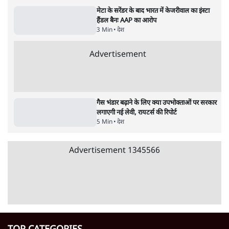
Advertisement
कॉकरोच जनता पार्टी ने की देशव्यापी अभियान की
घोषणा- 'क्या बोलती पब्लिक'
4 Min
•
देश
राहुल गांधी के 'छात्रों की गूंज' कार्यक्रम की मंज़ूरी
प्रयागराज में रद्द, कांग्रेस बोली- 'हर हाल में होगा'
6 Min
•
देश
मेटा के सरेंडर के बाद भारत में केजरीवाल का इंस्टा
हैंडल बैनः AAP का आरोप
3 Min
•
देश
Advertisement