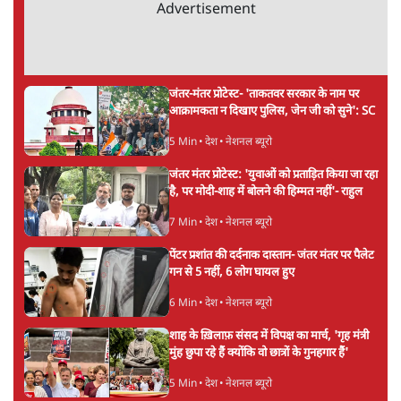
सर्वाधिक पढ़ी गयी खबरें
मेटा के सरेंडर के बाद भारत में केजरीवाल का इंस्टा
हैंडल बैनः AAP का आरोप
3 Min
•
देश
•
नेशनल ब्यूरो
संसदीय समिति-मेटा की बैठकः मार्क ज़करबर्ग ने
भारत सरकार से माफी मांगी
5 Min
•
देश
•
राजनीतिक ब्यूरो
Advertisement
जंतर-मंतर प्रोटेस्ट- 'ताकतवर सरकार के नाम पर
आक्रामकता न दिखाए पुलिस, जेन जी को सुने': SC
5 Min
•
देश
•
नेशनल ब्यूरो
जंतर मंतर प्रोटेस्ट: 'युवाओं को प्रताड़ित किया जा रहा