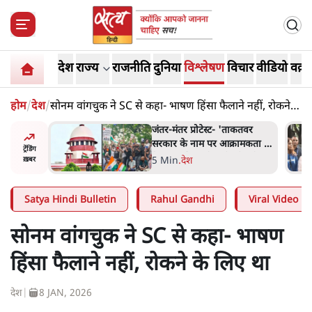
देश
राज्य
राजनीति
दुनिया
विश्लेषण
विचार
वीडियो
वक़्त
होम
/
देश
/
सोनम वांगचुक ने SC से कहा- भाषण हिंसा फैलाने नहीं, रोकने के
लिए था
ाकतवर
जंतर मंतर प्रोटेस्ट: 'युवाओं को
रामकता न
प्रताड़ित किया जा रहा है, पर मोदी-
ट्रेंडिंग
ो सुने':
शाह में बोलने की हिम्मत नहीं'-
7 Min
.
देश
ख़बर
राहुल
Satya Hindi Bulletin
Rahul Gandhi
Viral Video
सोनम वांगचुक ने SC से कहा- भाषण
हिंसा फैलाने नहीं, रोकने के लिए था
देश
|
8 JAN, 2026