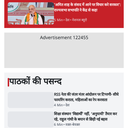
है, पर मोदी-शाह में बोलने की हिम्मत नहीं'- राहुल
7 Min
•
देश
•
नेशनल ब्यूरो
पेंटर प्रशांत की दर्दनाक दास्तान- जंतर मंतर पर पैलेट
गन से 5 नहीं, 6 लोग घायल हुए
6 Min
•
देश
•
नेशनल ब्यूरो
शाह के ख़िलाफ़ संसद में विपक्ष का मार्च, 'गृह मंत्री
मुंह छुपा रहे हैं क्योंकि वो छात्रों के गुनहगार हैं'
5 Min
•
देश
•
नेशनल ब्यूरो
'अमित शाह के संसद में आने पर विचार करे सरकार':
राज्यसभा सभापति ने केंद्र से कहा
5 Min
•
देश
•
नेशनल ब्यूरो
Advertisement
122455