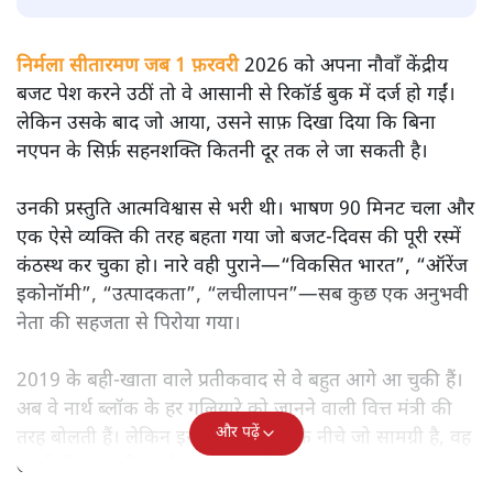
सतीश झा
मोदी सरकार का बजट 2026 बड़े बदलाव का वादा करता दिखता है,
लेकिन क्या वह देहलीज़ पार कर पाया? नीतिगत झिझक, अधूरे सुधार
और ठहरे फैसलों के बीच बजट की आलोचनात्मक समीक्षा पढ़िए।
निर्मला सीतारमण जब 1 फ़रवरी
2026 को अपना नौवाँ केंद्रीय
बजट पेश करने उठीं तो वे आसानी से रिकॉर्ड बुक में दर्ज हो गईं।
लेकिन उसके बाद जो आया, उसने साफ़ दिखा दिया कि बिना
नएपन के सिर्फ़ सहनशक्ति कितनी दूर तक ले जा सकती है।
उनकी प्रस्तुति आत्मविश्वास से भरी थी। भाषण 90 मिनट चला और