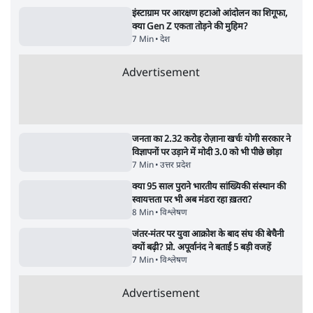
पाठकों की पसन्द
RSS नेता की जंतर मंतर आंदोलन पर टिप्पणी- सीधे
फायरिंग कराता, महिलाओं का रेप करवाता
4 Min
•
देश
शिक्षा संस्थान ‘विद्यार्थी’ नहीं, ‘अनुयायी’ तैयार कर
रहे, राहुल गांधी के बयान से छिड़ी नई बहस
6 Min
•
वक़्त-बेवक़्त
इंस्टाग्राम पर आरक्षण हटाओ आंदोलन का शिगूफा,
क्या Gen Z एकता तोड़ने की मुहिम?
7 Min
•
देश
Advertisement