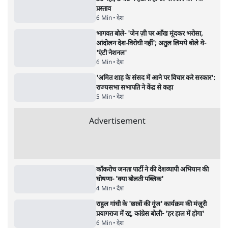
Advertisement
1224333
देश
फेसबुक-एक्स को अवैध एआई कंटेंट, डीपफेक अब
36 नहीं, 3 घंटे में हटाना होगा? सरकार का नया
प्रस्ताव
6 Min
•
देश
भागवत बोले- 'जेन ज़ी पर आँख मूंदकर भरोसा,
आंदोलन देश-विरोधी नहीं'; अतुल लिमये बोले थे-
'एंटी नेशनल'
6 Min
•
देश
'अमित शाह के संसद में आने पर विचार करे सरकार':
राज्यसभा सभापति ने केंद्र से कहा
5 Min
•
देश