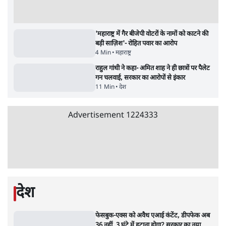
जनता का 2.32 करोड़ रोज़ाना खर्चः योगी सरकार ने
विज्ञापनों पर उड़ाने में मोदी 3.0 को भी पीछे छोड़ा
7 Min
•
उत्तर प्रदेश
क्या 95 साल पुराने भारतीय सांख्यिकी संस्थान की
स्वायत्तता पर भी अब मंडरा रहा ख़तरा?
8 Min
•
विश्लेषण
जंतर-मंतर पर युवा आक्रोश के बाद संघ की बेचैनी
क्यों बढ़ी? प्रो. अपूर्वानंद ने बताईं 5 बड़ी वजहें
7 Min
•
विश्लेषण
Advertisement
'महाराष्ट्र में गैर बीजेपी वोटरों के नामों को काटने की
बड़ी साज़िश'- रोहित पवार का आरोप
4 Min
•
महाराष्ट्र
राहुल गांधी ने कहा- अमित शाह ने ही छात्रों पर पैलेट
गन चलवाई, सरकार का आरोपों से इंकार
11 Min
•
देश