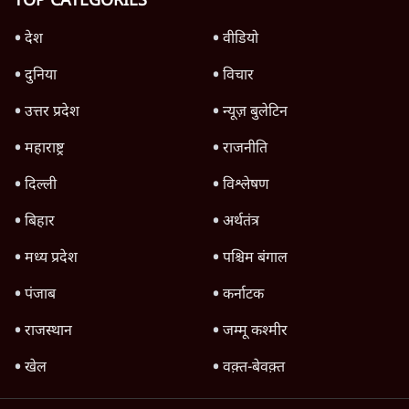
गैस भंडार बढ़ाने के लिए क्या उपभोक्ताओं पर सरकार
लगाएगी नई लेवी, रायटर्स की रिपोर्ट
5 Min
•
देश
Advertisement
1345566
TOP CATEGORIES
देश
वीडियो
दुनिया
विचार
उत्तर प्रदेश
न्यूज़ बुलेटिन
महाराष्ट्र
राजनीति