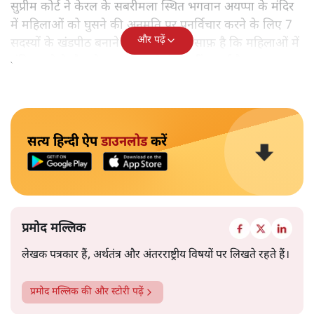
सुप्रीम कोर्ट ने केरल के सबरीमला स्थित भगवान अयप्पा के मंदिर
में महिलाओं को घुसने की अनुमति पर पुनर्विचार करने के लिए 7
और पढ़ें
सदस्यों के खंडपीठ बनाने को कहा। इससे साफ़ है कि महिलाओं में
मंदिर जाने के फ़ैसले पर सरकार ने रोक नहीं लगाई है।
सत्य हिन्दी ऐप
डाउनलोड
करें
प्रमोद मल्लिक
लेखक पत्रकार हैं, अर्थतंत्र और अंतरराष्ट्रीय विषयों पर लिखते रहते हैं।
प्रमोद मल्लिक
की और स्टोरी पढ़ें