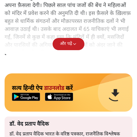
अपना फ़ैसला देगी। पिछले साल पांच जजों की बेंच ने महिलाओं
को मंदिर में प्रवेश करने की अनुमति दी थी। इस फ़ैसले के ख़िलाफ़
बहुत से धार्मिक संगठनों और मौक़ापरस्त राजनीतिक दलों ने भी
आवाज़ उठाई थी। उसके बाद अदालत में 65 याचिकाएं भी लगाई
गईं, जिनमें से कुछ में कहा गया कि मंदिरों में ही क्यों, मसजिदों
और पढ़ें
और पारसियों की अगियारी में भी महिलाओं को अंदर जाने की
इजाजत मिलनी चाहिए।
सत्य हिन्दी ऐप
डाउनलोड
करें
डॉ. वेद प्रताप वैदिक
डॉ. वेद प्रताप वैदिक भारत के वरिष्ठ पत्रकार, राजनैतिक विश्लेषक