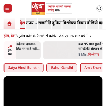
देश
राज्य
राजनीति
दुनिया
विश्लेषण
विचार
वीडियो
वक़्त
होम
/
देश
/
सुप्रीम कोर्ट के फ़ैसले से कांग्रेस-जेडीएस सरकार बचेगी या
गिरेगी?
दास्तान-
क्या 95 साल पुराने भारतीय
े 5 नहीं,
सांख्यिकी संस्थान की स्वायत्तता पर
ट्रेंडिंग
भी अब मंडरा रहा ख़तरा?
8 Min
.
विश्लेषण
ख़बर
Satya Hindi Bulletin
Rahul Gandhi
Amit Shah