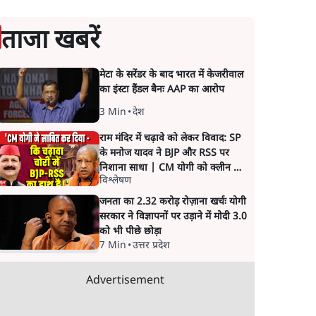
ताजा खबरें
मेटा के सरेंडर के बाद भारत में केजरीवाल
का इंस्टा हैंडल बैनः AAP का आरोप
3 Min
•
देश
राम मंदिर में चढ़ावे को लेकर विवाद: SP
के मनोज यादव ने BJP और RSS पर
निशाना साधा | CM योगी को क्लीन चिट
विश्लेषण
मिली
जनता का 2.32 करोड़ रोज़ाना खर्चः योगी
सरकार ने विज्ञापनों पर उड़ाने में मोदी 3.0
को भी पीछे छोड़ा
7 Min
•
उत्तर प्रदेश
Advertisement