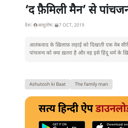
‘द फ़ैमिली मैन’ से पांचजन
देश
|
आशुतोष
|
7 OCT, 2019
आतंकवाद के ख़िलाफ़ लड़ाई को दिखाती एक वेब सीरीज़ ‘
पांचजन्य को क्या ख़तरा है और वह इसे हिंदू धर्म के ख़िला
Ashutosh ki Baat
The family man
सत्य हिन्दी ऐप
डाउनलो