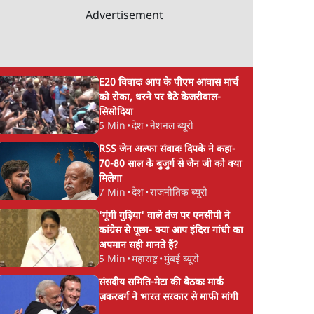
Advertisement
E20 विवादः आप के पीएम आवास मार्च
को रोका, धरने पर बैठे केजरीवाल-
सिसोदिया
5 Min
•
देश
•
नेशनल ब्यूरो
RSS जेन अल्फा संवादः दिपके ने कहा-
70-80 साल के बुजुर्ग से जेन जी को क्या
मिलेगा
7 Min
•
देश
•
राजनीतिक ब्यूरो
'गूंगी गुड़िया' वाले तंज पर एनसीपी ने
कांग्रेस से पूछा- क्या आप इंदिरा गांधी का
अपमान सही मानते हैं?
5 Min
•
महाराष्ट्र
•
मुंबई ब्यूरो
संसदीय समिति-मेटा की बैठकः मार्क
ज़करबर्ग ने भारत सरकार से माफी मांगी