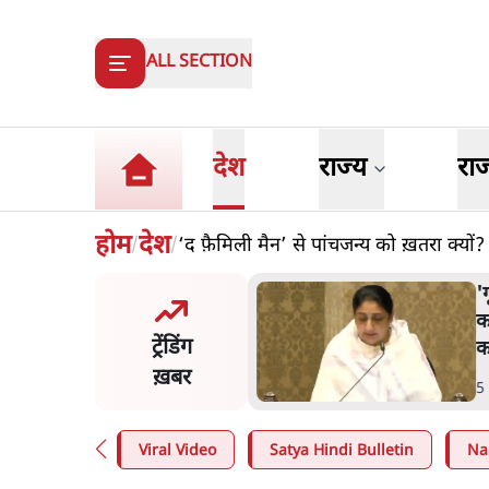
ALL SECTION
देश
राज्य
रा
होम
देश
‘द फ़ैमिली मैन’ से पांचजन्य को ख़तरा क्यों?
/
/
ेन अल्फा संवादः दिपके ने
'
70-80 साल के बुजुर्ग से जेन जी
क
ट्रेंडिंग
या मिलेगा
क
ख़बर
n
.
देश
5
Viral Video
Satya Hindi Bulletin
Na