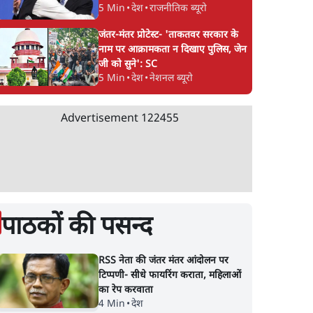
5 Min
•
देश
•
राजनीतिक ब्यूरो
जंतर-मंतर प्रोटेस्ट- 'ताकतवर सरकार के
नाम पर आक्रामकता न दिखाए पुलिस, जेन
जी को सुने': SC
5 Min
•
देश
•
नेशनल ब्यूरो
Advertisement
122455
पाठकों की पसन्द
RSS नेता की जंतर मंतर आंदोलन पर
टिप्पणी- सीधे फायरिंग कराता, महिलाओं
का रेप करवाता
4 Min
•
देश