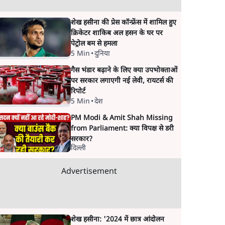
शेख हसीना की प्रेस कॉन्फ्रेंस में शामिल हुए
क्रिकेटर शाकिब अल हसन के घर पर
पेट्रोल बम से हमला
5 Min
•
दुनिया
गैस भंडार बढ़ाने के लिए क्या उपभोक्ताओं
पर सरकार लगाएगी नई लेवी, रायटर्स की
रिपोर्ट
5 Min
•
देश
PM Modi & Amit Shah Missing
from Parliament: क्या विपक्ष से डरी
सरकार?
दिल्ली
Advertisement
शेख हसीना: '2024 में छात्र आंदोलन