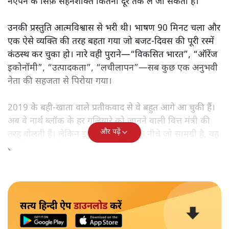
नएपन के सिर्फ़ सहनशक्ति कितनी दूर तक ले जा सकती है।
उनकी प्रस्तुति आत्मविश्वास से भरी थी। भाषण 90 मिनट चला और
एक ऐसे व्यक्ति की तरह बहता गया जो बजट‑दिवस की पूरी रस्में
कंठस्थ कर चुका हो। नारे वही पुराने—“विकसित भारत”, “ऑरेंज
इकोनॉमी”, “उत्पादकता”, “लचीलापन”—सब कुछ एक अनुभवी
नेता की सहजता से पिरोया गया।
2019 के बही‑खाता वाले प्रतीकवाद से वे बहुत आगे आ चुकी हैं।
अब वे नार्थ ब्लॉक के हर गलियारे को जानने वाली वित्त मंत्री की
और पढ़ें
तरह बोलती हैं। लेकिन इस आत्मविश्वास के नीचे जो सामग्री है, वह
उतनी ही अनुमानित और दोहराव भरी।
सत्य हिन्दी ऐप
डाउनलोड
करें