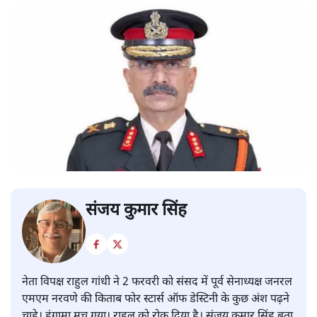
संजय कुमार सिंह
नेता विपक्ष राहुल गांधी ने 2 फरवरी को संसद में पूर्व सेनाध्यक्ष जनरल
एमएम नरवणे की किताब फोर स्टार्स ऑफ डेस्टिनी के कुछ अंश पढ़ने
चाहे। हंगामा मच गया। राहुल को रोक दिया है। संजय कुमार सिंह बता