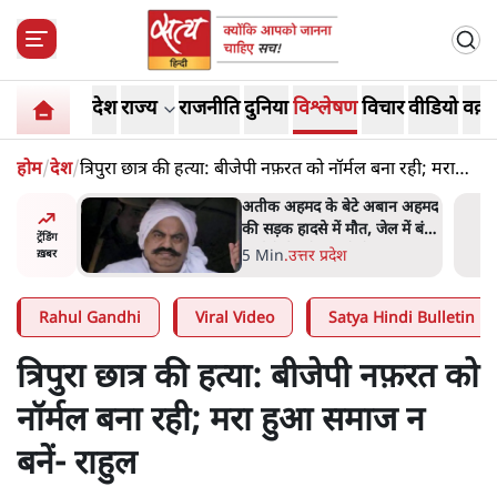
देश
राज्य
राजनीति
दुनिया
विश्लेषण
विचार
वीडियो
वक़्त
होम
/
देश
/
त्रिपुरा छात्र की हत्या: बीजेपी नफ़रत को नॉर्मल बना रही; मरा
हुआ समाज न बनें- राहुल
अबान अहमद
शेख हसीना की प्रेस कॉन्फ्रेंस में
ेल में बंद
शामिल हुए क्रिकेटर शाकिब अल
ट्रेंडिंग
हसन के घर पर पेट्रोल बम से हमला
5 Min
.
दुनिया
ख़बर
Rahul Gandhi
Viral Video
Satya Hindi Bulletin
त्रिपुरा छात्र की हत्या: बीजेपी नफ़रत को
नॉर्मल बना रही; मरा हुआ समाज न
बनें- राहुल