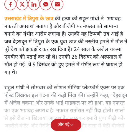
उत्तराखंड में त्रिपुरा के छात्र
की हत्या को राहुल गांधी ने 'भयावह
नफरती अपराध' बताया है और बीजेपी पर नफरत को सामान्य
बनाने का गंभीर आरोप लगाया है। उनकी यह टिप्पणी तब आई है
जब देहरादून में त्रिपुरा के एक युवा छात्र की नस्लीय हमले में मौत ने
पूरे देश को झकझोर कर रख दिया है। 24 साल के अंजेल चकमा
एमबीए की पढ़ाई कर रहे थे। उनकी 26 दिसंबर को अस्पताल में
मौत हो गई। वे 9 दिसंबर को हुए हमले में गंभीर रूप से घायल हो
गए थे।
राहुल गांधी ने सोमवार को सोशल मीडिया प्लेटफॉर्म एक्स पर एक
पोस्ट लिखकर इस घटना की कड़ी निंदा की। उन्होंने कहा, 'देहरादून
में अंजेल चकमा और उनके भाई माइकल पर जो हुआ, वह नफरत
का एक भयावह अपराध है। नफरत रातोंरात नहीं पैदा होती। सालों
से इसे रोजाना खिलाया जा रहा है– खासकर हमारी युवा पीढ़ी को-
और पढ़ें
जहरीले कंटेंट और गैरजिम्मेदार बातों से। और सत्ता में बैठी बीजेपी