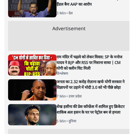
ताजा खबरें
झारखंड के आंदोलनकारी छात्रों ने दबाव बढ़ाया,
सीएम हेमंत सोरेन का इस्तीफा मांगा, 10 को घेरेंगे
विधानसभा
4 Min
•
झारखंड
बॉम्बे हाई कोर्ट ने तरुण तेजपाल को रेप केस में 10
साल की कठोर कैद की सज़ा सुनाई
5 Min
•
महाराष्ट्र
मेटा के सरेंडर के बाद भारत में केजरीवाल का इंस्टा
हैंडल बैनः AAP का आरोप
3 Min
•
देश
Advertisement