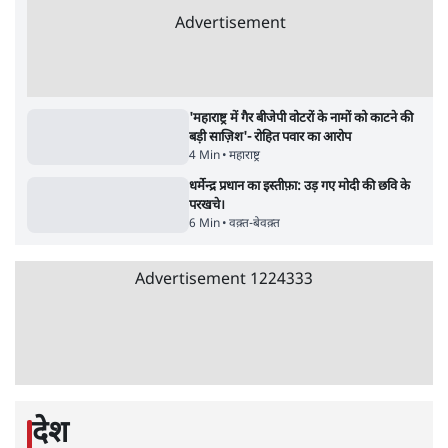
क्या 95 साल पुराने भारतीय सांख्यिकी संस्थान की
स्वायत्तता पर भी अब मंडरा रहा ख़तरा?
8 Min
•
विश्लेषण
जनता का 2.32 करोड़ रोज़ाना खर्चः योगी सरकार ने
विज्ञापनों पर उड़ाने में मोदी 3.0 को भी पीछे छोड़ा
7 Min
•
उत्तर प्रदेश
जंतर-मंतर पर युवा आक्रोश के बाद संघ की बेचैनी
क्यों बढ़ी? प्रो. अपूर्वानंद ने बताईं 5 बड़ी वजहें
7 Min
•
विश्लेषण
Advertisement
'महाराष्ट्र में गैर बीजेपी वोटरों के नामों को काटने की
बड़ी साज़िश'- रोहित पवार का आरोप
4 Min
•
महाराष्ट्र