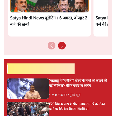
PM Modi & Amit Shah Missing from
Parliament: क्या विपक्ष से डरी सरकार?
दिल्ली
ताजा वीडियो
Satya Hindi News बुलेटिन । 6 अगस्त, दोपहर 2
Satya Hindi
बजे की ख़बरें
बजे की ख़बरें