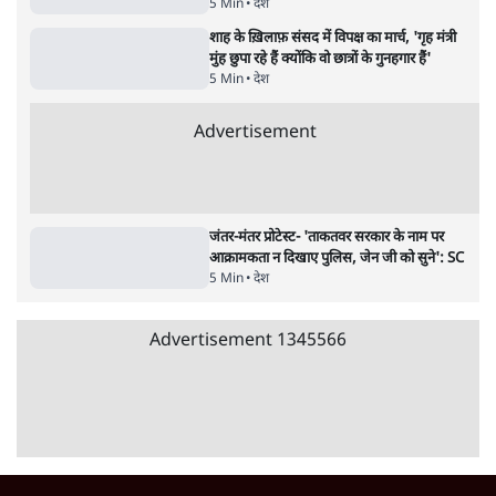
लगाएगी नई लेवी, रायटर्स की रिपोर्ट
5 Min
•
देश
Advertisement
जंतर मंतर प्रोटेस्ट: 'युवाओं को प्रताड़ित किया जा रहा
है, पर मोदी-शाह में बोलने की हिम्मत नहीं'- राहुल
7 Min
•
देश
संसदीय समिति-मेटा की बैठकः मार्क ज़करबर्ग ने
भारत सरकार से माफी मांगी
5 Min
•
देश
शाह के ख़िलाफ़ संसद में विपक्ष का मार्च, 'गृह मंत्री
मुंह छुपा रहे हैं क्योंकि वो छात्रों के गुनहगार हैं'
5 Min
•
देश
Advertisement