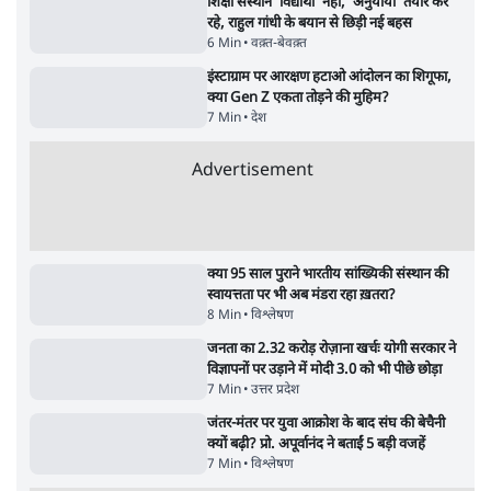
Advertisement
122455
पाठकों की पसन्द
RSS नेता की जंतर मंतर आंदोलन पर टिप्पणी- सीधे
फायरिंग कराता, महिलाओं का रेप करवाता
4 Min
•
देश
शिक्षा संस्थान ‘विद्यार्थी’ नहीं, ‘अनुयायी’ तैयार कर
रहे, राहुल गांधी के बयान से छिड़ी नई बहस
6 Min
•
वक़्त-बेवक़्त
इंस्टाग्राम पर आरक्षण हटाओ आंदोलन का शिगूफा,
क्या Gen Z एकता तोड़ने की मुहिम?
7 Min
•
देश
Advertisement