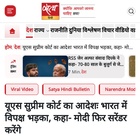
देश
राज्य
राजनीति
दुनिया
विश्लेषण
विचार
वीडियो
वक़्त
होम
/
देश
/
यूएस सुप्रीम कोर्ट का आदेशः भारत में विपक्ष भड़का, कहा- मोदी
फिर सरेंडर करेंगे
 दिपके ने
'गूंगी गुड़िया' वाले तंज पर एनसीपी
ुर्ग से जेन
ने कांग्रेस से पूछा- क्या आप इंदिरा
ट्रेंडिंग
गांधी का अपमान सही मानते हैं?
5 Min
.
महाराष्ट्र
ख़बर
Viral Video
Satya Hindi Bulletin
Narendra Modi
यूएस सुप्रीम कोर्ट का आदेशः भारत में
विपक्ष भड़का, कहा- मोदी फिर सरेंडर
करेंगे