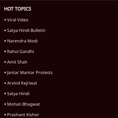
महाराष्ट्र
राजनीति
विश्लेषण
दिल्ली
बिहार
अर्थतंत्र
मध्य प्रदेश
पश्चिम बंगाल
पंजाब
कर्नाटक
राजस्थान
जम्मू कश्मीर
खेल
वक़्त-बेवक़्त
HOT TOPICS
Viral Video
Satya Hindi Bulletin
Narendra Modi