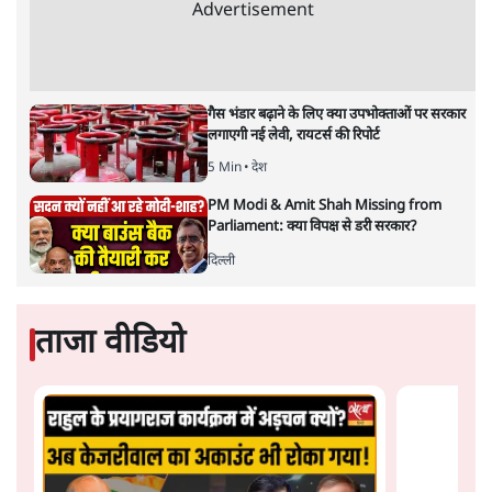
राम मंदिर में चढ़ावे को लेकर विवाद: SP के मनोज
यादव ने BJP और RSS पर निशाना साधा | CM
योगी को क्लीन चिट मिली
विश्लेषण
जनता का 2.32 करोड़ रोज़ाना खर्चः योगी सरकार ने
विज्ञापनों पर उड़ाने में मोदी 3.0 को भी पीछे छोड़ा
7 Min
•
उत्तर प्रदेश
शेख हसीना की प्रेस कॉन्फ्रेंस में शामिल हुए क्रिकेटर
शाकिब अल हसन के घर पर पेट्रोल बम से हमला
5 Min
•
दुनिया
Advertisement
गैस भंडार बढ़ाने के लिए क्या उपभोक्ताओं पर सरकार
लगाएगी नई लेवी, रायटर्स की रिपोर्ट
5 Min
•
देश