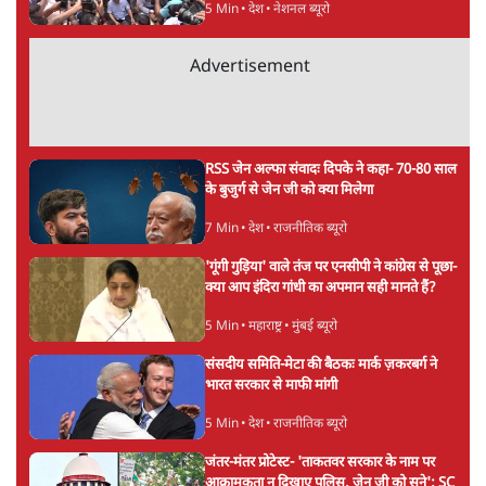
सर्वाधिक पढ़ी गयी खबरें
'महाराष्ट्र में गैर बीजेपी वोटरों के नामों को काटने की
बड़ी साज़िश'- रोहित पवार का आरोप
4 Min
•
महाराष्ट्र
•
मुंबई ब्यूरो
E20 विवादः आप के पीएम आवास मार्च को रोका,
धरने पर बैठे केजरीवाल-सिसोदिया
5 Min
•
देश
•
नेशनल ब्यूरो
Advertisement
RSS जेन अल्फा संवादः दिपके ने कहा- 70-80 साल