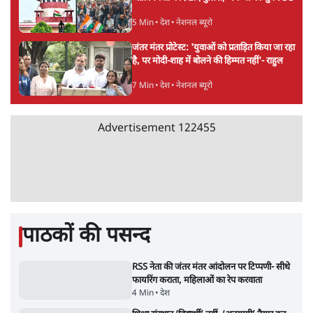
के बुजुर्ग से जेन जी को क्या मिलेगा
7 Min
•
देश
•
राजनीतिक ब्यूरो
'गूंगी गुड़िया' वाले तंज पर एनसीपी ने कांग्रेस से पूछा-
क्या आप इंदिरा गांधी का अपमान सही मानते हैं?
5 Min
•
महाराष्ट्र
•
मुंबई ब्यूरो
संसदीय समिति-मेटा की बैठकः मार्क ज़करबर्ग ने
भारत सरकार से माफी मांगी
5 Min
•
देश
•
राजनीतिक ब्यूरो
जंतर-मंतर प्रोटेस्ट- 'ताकतवर सरकार के नाम पर
आक्रामकता न दिखाए पुलिस, जेन जी को सुने': SC
5 Min
•
देश
•
नेशनल ब्यूरो
जंतर मंतर प्रोटेस्ट: 'युवाओं को प्रताड़ित किया जा रहा
है, पर मोदी-शाह में बोलने की हिम्मत नहीं'- राहुल
7 Min
•
देश
•
नेशनल ब्यूरो