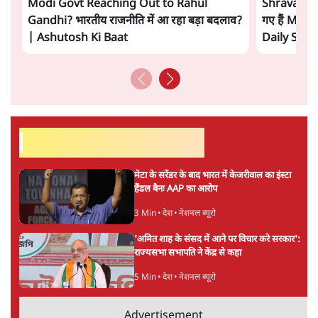
एवं विश्वविद्यालयों में विज़िटिंग प्रोफ़ेसर रहे हैं।
डॉ. वेद प्रताप वैदिक
की और स्टोरी पढ़ें
अगली खबर लोड हो रही है...
ताजा खबरें
'E20- दाल में काला नहीं, पूरी दाल ही काली; वाहनों
को बरबाद कर रहा है इथेनॉल': राहुल
5 Min
•
देश
UPI पर प्रस्तावित शुल्क के पीछे ट्रंप का दबाव?
वीजा-मास्टरकार्ड को फायदा पहुँचाने की चर्चा
6 Min
•
विश्लेषण