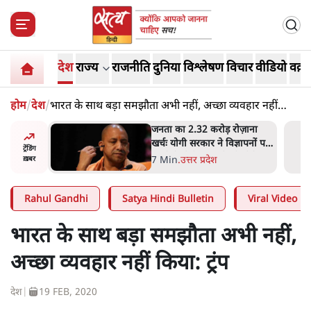
देश
राज्य
राजनीति
दुनिया
विश्लेषण
विचार
वीडियो
वक़्त
होम
/
देश
/
भारत के साथ बड़ा समझौता अभी नहीं, अच्छा व्यवहार नहीं
किया: ट्रंप
ोज़ाना
उलटबांसीः राष्ट्र के चरित्र की मरम्मत
्ञापनों पर
जारी है
ट्रेंडिंग
भी पीछे
11 Min
.
व्यंग्य/उलटबाँसी
ख़बर
Rahul Gandhi
Satya Hindi Bulletin
Viral Video
भारत के साथ बड़ा समझौता अभी नहीं,
अच्छा व्यवहार नहीं किया: ट्रंप
देश
|
19 FEB, 2020