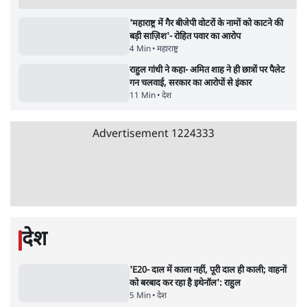
5 Min
•
देश
•
नेशनल ब्यूरो
Advertisement
जनता का 2.32 करोड़ रोज़ाना खर्चः योगी सरकार ने
विज्ञापनों पर उड़ाने में मोदी 3.0 को भी पीछे छोड़ा
7 Min
•
उत्तर प्रदेश
•
नेशनल ब्यूरो
उलटबांसीः राष्ट्र के चरित्र की मरम्मत जारी है
11 Min
•
व्यंग्य/उलटबाँसी
•
मुकेश कुमार
भागवत बोले- 'जेन ज़ी पर आँख मूंदकर भरोसा,
आंदोलन देश-विरोधी नहीं'; अतुल लिमये बोले थे-
'एंटी नेशनल'
6 Min
•
देश
•
नेशनल ब्यूरो
अतीक अहमद के बेटे अबान अहमद की सड़क हादसे