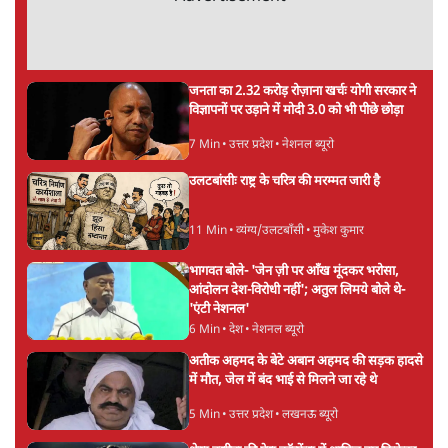
मार्क ज़करबर्ग का माफीनामाः ये बहुत अंदर की बात
है
9 Min
•
विश्लेषण
Advertisement
BJP और मोदी ‘गॉडफादर’ भागवत की Gen Z पर
सलाह मानेंः अभिजीत दिपके
5 Min
•
देश
महुआ मोइत्रा से SC ने कहा- ' अंडों से क्यों डरती हैं?
स्वतंत्रता सेनानी सीने पर गोली खाते थे'
4 Min
•
देश
राहुल गांधी के जेन ज़ी इवेंट 'छात्रों की गूंज' को शर्तों
के साथ मंज़ूरी देना पड़ा
5 Min
•
देश