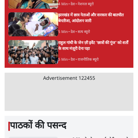
BJP और मोदी ‘गॉडफादर’ भागवत की Gen Z पर
सलाह मानेंः अभिजीत दिपके
5 Min
•
देश
•
राजनीतिक ब्यूरो
मार्क ज़करबर्ग का माफीनामाः ये बहुत अंदर की बात
है
9 Min
•
विश्लेषण
•
शीतल पी. सिंह
महुआ मोइत्रा से SC ने कहा- ' अंडों से क्यों डरती हैं?
स्वतंत्रता सेनानी सीने पर गोली खाते थे'
4 Min
•
देश
•
नेशनल ब्यूरो
झारखंड में छात्र नेताओं और सरकार की बातचीत
बेनतीजा, आंदोलन जारी
5 Min
•
देश
•
सत्य ब्यूरो
राहुल गांधी के जेन ज़ी इवेंट 'छात्रों की गूंज' को शर्तों
के साथ मंज़ूरी देना पड़ा
5 Min
•
देश
•
राजनीतिक ब्यूरो