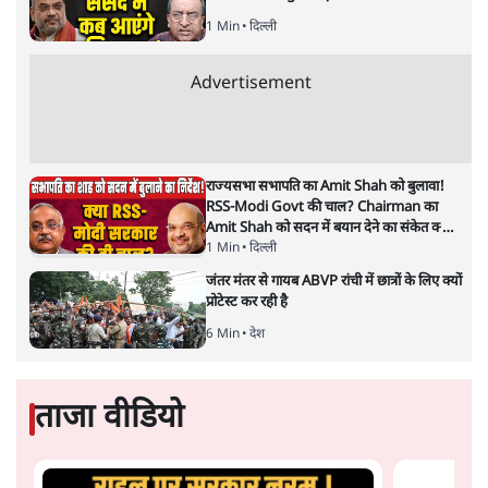
"40 करोड़ युवाओं की ताकत!" Prayagraj में
Rahul Gandhi ने क्यों कही दर्द, डाटा, दौलत की
बात?
1 Min
•
उत्तर प्रदेश
'Chhatron Ki Goonj' Political War! Ajay
Rai, Tarun Chugh & Shatrughan on
Rahul Gandhi
1 Min
•
उत्तर प्रदेश
Amit Shah कब आएंगे Parliament?
Shravan Garg का बड़ा दावा
1 Min
•
दिल्ली
Advertisement
राज्यसभा सभापति का Amit Shah को बुलावा!
RSS-Modi Govt की चाल? Chairman का
Amit Shah को सदन में बयान देने का संकेत क्यों?