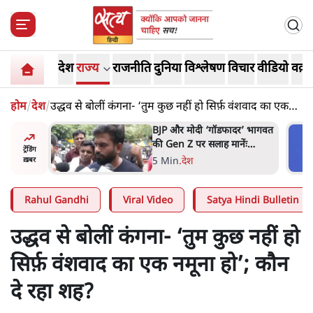
देश
राज्य
राजनीति
दुनिया
विश्लेषण
विचार
वीडियो
वक़्त
होम
/
देश
/
उद्धव से बोलीं कंगना- ‘तुम कुछ नहीं हो सिर्फ़ वंशवाद का एक
नमूना हो’; कौन दे रहा शह?
 ‘गॉडफादर’ भागवत
मार्क ज़करबर्ग का माफीनामाः ये
सलाह मानेंः
बहुत अंदर की बात है
ट्रेंडिंग
के
9 Min
.
विश्लेषण
ख़बर
Rahul Gandhi
Viral Video
Satya Hindi Bulletin
उद्धव से बोलीं कंगना- ‘तुम कुछ नहीं हो
सिर्फ़ वंशवाद का एक नमूना हो’; कौन
दे रहा शह?