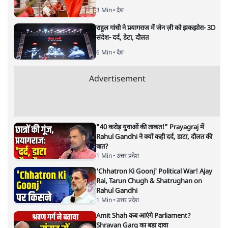
ताजा खबरें
चीन के अतिक्रमण के दावों को अरुणाचल के सीएम
पेमा खांडू ने किया खारिज
3 Min
•
अरुणाचल प्रदेश
अयोध्या राम मंदिर चढ़ावा चोरी मामले की जांच पूरी,
अगले महीने दाखिल होगी चार्जशीट
3 Min
•
देश
राहुल गांधी ने प्रयागराज में जेन ज़ी को झकझोरा- 3D
संदेश- दर्द, डेटा, दौलत
6 Min
•
देश
Advertisement