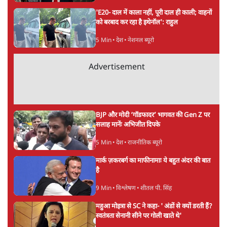
सर्वाधिक पढ़ी गयी खबरें
UPI पर प्रस्तावित शुल्क के पीछे ट्रंप का दबाव?
वीजा-मास्टरकार्ड को फायदा पहुँचाने की चर्चा
6 Min
•
विश्लेषण
•
नेशनल ब्यूरो
'E20- दाल में काला नहीं, पूरी दाल ही काली; वाहनों
को बरबाद कर रहा है इथेनॉल': राहुल
5 Min
•
देश
•
नेशनल ब्यूरो
Advertisement