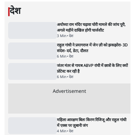
पीएम केयर्स फंडः मार्च 2023 के बाद कोई हिसाब-
किताब नहीं, द हिन्दू की पड़ताल
4 Min
•
देश
Advertisement
1224333
देश
अयोध्या राम मंदिर चढ़ावा चोरी मामले की जांच पूरी,
अगले महीने दाखिल होगी चार्जशीट
3 Min
•
देश
राहुल गांधी ने प्रयागराज में जेन ज़ी को झकझोरा- 3D
संदेश- दर्द, डेटा, दौलत
6 Min
•
देश