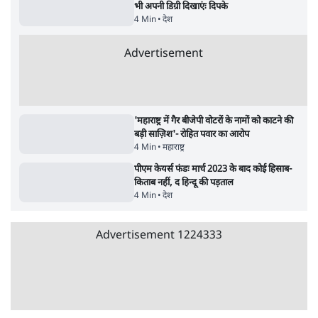
Advertisement
उलटबांसीः राष्ट्र के चरित्र की मरम्मत जारी है
11 Min
•
व्यंग्य/उलटबाँसी
जंतर-मंतर पर युवा आक्रोश के बाद संघ की बेचैनी
क्यों बढ़ी? प्रो. अपूर्वानंद ने बताईं 5 बड़ी वजहें
7 Min
•
विश्लेषण
मैं अपने सारे सर्टिफिकेट दिखाने को तैयार, मोदी जी
भी अपनी डिग्री दिखाएंः दिपके
4 Min
•
देश
Advertisement
'महाराष्ट्र में गैर बीजेपी वोटरों के नामों को काटने की
बड़ी साज़िश'- रोहित पवार का आरोप
4 Min
•
महाराष्ट्र