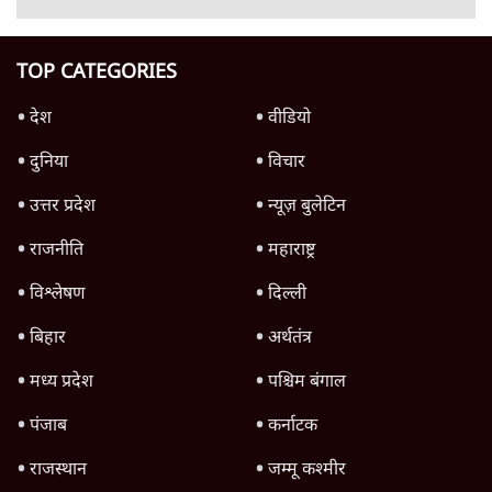
पीएम मोदी लाल किले से बताएं पैलेट गन चलाने का
आदेश किसका था, जंतर मंतर हमाराः CJP
5 Min
•
देश
Advertisement
1345566
TOP CATEGORIES
देश
वीडियो
दुनिया
विचार
उत्तर प्रदेश
न्यूज़ बुलेटिन