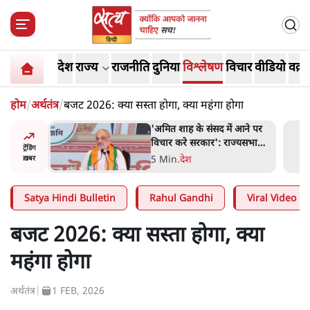
देश
राज्य
राजनीति
दुनिया
विश्लेषण
विचार
वीडियो
वक़्त
होम
/
अर्थतंत्र
/
बजट 2026: क्या सस्ता होगा, क्या महंगा होगा
 विपक्ष का
'अमित शाह के संसद में आने पर
हे हैं
विचार करे सरकार': राज्यसभा
ट्रेंडिंग
गार हैं'
सभापति ने केंद्र से कहा
5 Min
.
देश
ख़बर
Satya Hindi Bulletin
Rahul Gandhi
Viral Video
बजट 2026: क्या सस्ता होगा, क्या
महंगा होगा
अर्थतंत्र
|
1 FEB, 2026