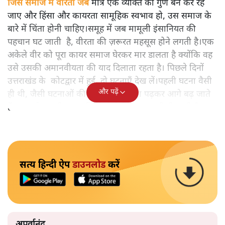
जिस समाज में वीरता जब
मात्र एक व्यक्ति का गुण बन कर रह
जाए और हिंसा और कायरता सामूहिक स्वभाव हो, उस समाज के
बारे में चिंता होनी चाहिए।समूह में जब मामूली इंसानियत की
पहचान घट जाती है, वीरता की ज़रूरत महसूस होने लगती है।एक
अकेले वीर को पूरा कायर समाज घेरकर मार डालता है क्योंकि वह
उसे उसकी अमानवीयता की याद दिलाता रहता है। पिछले दिनों
उत्तराखंड के कोटद्वार में हुई दो घटनाएँ देख लें।पहली घटना वैसी
और पढ़ें
ही थी, जैसी घटनाओं की खबर हम रोज़ाना पढ़कर आगे बढ़ जाते
हैं।भारत के तक़रीबन हर हिस्से से ऐसी खबर आती ही रहती है।
सत्य हिन्दी ऐप
डाउनलोड
करें
अपूर्वानंद