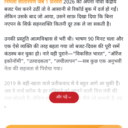
निर्मला सीतारमण जब 1 फ़रवरी
2026 को अपना नौवाँ केंद्रीय
बजट पेश करने उठीं तो वे आसानी से रिकॉर्ड बुक में दर्ज हो गईं।
लेकिन उसके बाद जो आया, उसने साफ़ दिखा दिया कि बिना
नएपन के सिर्फ़ सहनशक्ति कितनी दूर तक ले जा सकती है।
उनकी प्रस्तुति आत्मविश्वास से भरी थी। भाषण 90 मिनट चला और
एक ऐसे व्यक्ति की तरह बहता गया जो बजट‑दिवस की पूरी रस्में
कंठस्थ कर चुका हो। नारे वही पुराने—“विकसित भारत”, “ऑरेंज
इकोनॉमी”, “उत्पादकता”, “लचीलापन”—सब कुछ एक अनुभवी
नेता की सहजता से पिरोया गया।
2019 के बही‑खाता वाले प्रतीकवाद से वे बहुत आगे आ चुकी हैं।
अब वे नार्थ ब्लॉक के हर गलियारे को जानने वाली वित्त मंत्री की
और पढ़ें
तरह बोलती हैं। लेकिन इस आत्मविश्वास के नीचे जो सामग्री है, वह
उतनी ही अनुमानित और दोहराव भरी।