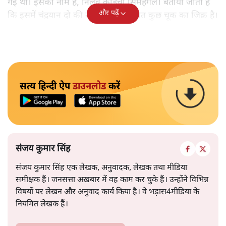
गई थी। इसका नाम है, निलवु कुडिचा सिमहंगल। बताया जाता है
और पढ़ें
कि इसमें चंद्रयान दो की नाकामी से संबंधित कुछ चूक का जिक्र है।
सत्य हिन्दी ऐप
डाउनलोड
करें
संजय कुमार सिंह
संजय कुमार सिंह एक लेखक, अनुवादक, लेखक तथा मीडिया
समीक्षक हैं। जनसत्ता अख़बार में वह काम कर चुके हैं। उन्होंने विभिन्न
विषयों पर लेखन और अनुवाद कार्य किया है। वे भड़ास4मीडिया के
नियमित लेखक हैं।