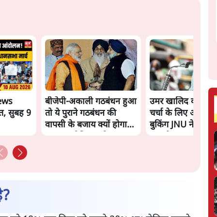
ews
बीजेपी-अकाली गठबंधन हुआ
उमर खालिद की कित
त, सुबह 9
तो ये पुराने गठबंधन की
चर्चा के लिए ऑडिटो
वापसी के बजाय क्यों होगा
बुकिंग JNU ने रद्द क
नया राजनीतिक प्रयोग?
'अधूरी जानकारी दी'
है?