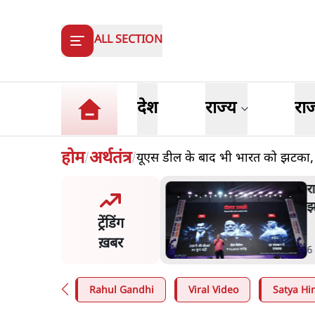
ALL SECTION
देश
राज्य
रा
होम
अर्थतंत्र
यूएस डील के बाद भी भारत को झटका, टेक
/
/
मंतर से गायब ABVP रांची में
र
ं के लिए क्यों प्रोटेस्ट कर रही है
झ
ट्रेंडिंग
ख़बर
n
.
देश
6
Rahul Gandhi
Viral Video
Satya Hin