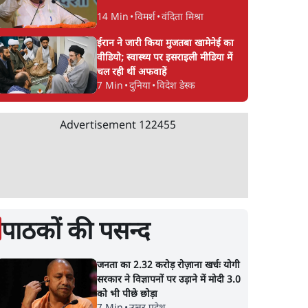
14 Min
•
विमर्श
•
वंदिता मिश्रा
ईरान ने जारी किया मुजतबा खामेनेई का
वीडियो; स्वास्थ्य पर इसराइली मीडिया में
चल रही थीं अफवाहें
7 Min
•
दुनिया
•
विदेश डेस्क
Advertisement
122455
पाठकों की पसन्द
जनता का 2.32 करोड़ रोज़ाना खर्चः योगी
सरकार ने विज्ञापनों पर उड़ाने में मोदी 3.0
को भी पीछे छोड़ा