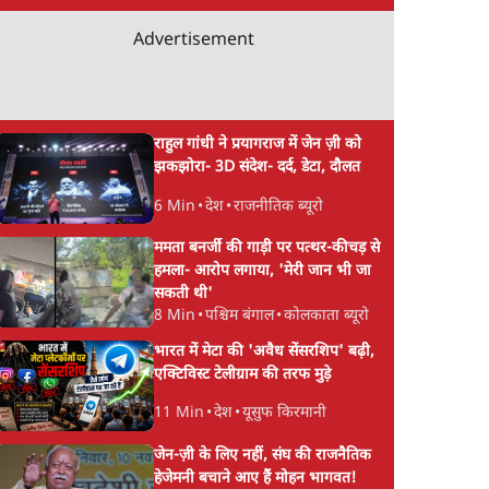
Advertisement
राहुल गांधी ने प्रयागराज में जेन ज़ी को
झकझोरा- 3D संदेश- दर्द, डेटा, दौलत
6 Min
•
देश
•
राजनीतिक ब्यूरो
ममता बनर्जी की गाड़ी पर पत्थर-कीचड़ से
हमला- आरोप लगाया, 'मेरी जान भी जा
सकती थी'
8 Min
•
पश्चिम बंगाल
•
कोलकाता ब्यूरो
भारत में मेटा की 'अवैध सेंसरशिप' बढ़ी,
एक्टिविस्ट टेलीग्राम की तरफ मुड़े
11 Min
•
देश
•
यूसुफ किरमानी
जेन-ज़ी के लिए नहीं, संघ की राजनैतिक
हेजेमनी बचाने आए हैं मोहन भागवत!