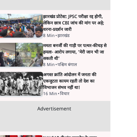
झारखंड प्रोटेस्ट: JPSC परीक्षा रद्द होगी,
लेकिन छात्र CBI जांच की मांग पर अड़े;
धरना-प्रदर्शन जारी
8 Min
•
झारखंड
ममता बनर्जी की गाड़ी पर पत्थर-कीचड़ से
हमला- आरोप लगाया, 'मेरी जान भी जा
सकती थी'
8 Min
•
पश्चिम बंगाल
अगस्त क्रांति आंदोलन में जनता की
एकजुटता कायम रहती तो देश का
विभाजन संभव नहीं था!
16 Min
•
विचार
Advertisement