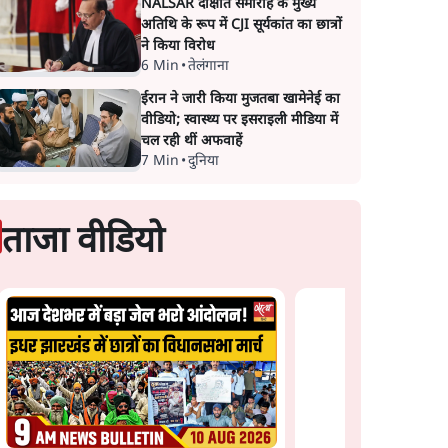
NALSAR दीक्षांत समारोह के मुख्य
अतिथि के रूप में CJI सूर्यकांत का छात्रों
ने किया विरोध
6 Min
•
तेलंगाना
ईरान ने जारी किया मुजतबा खामेनेई का
वीडियो; स्वास्थ्य पर इसराइली मीडिया में
चल रही थीं अफवाहें
7 Min
•
दुनिया
ताजा वीडियो