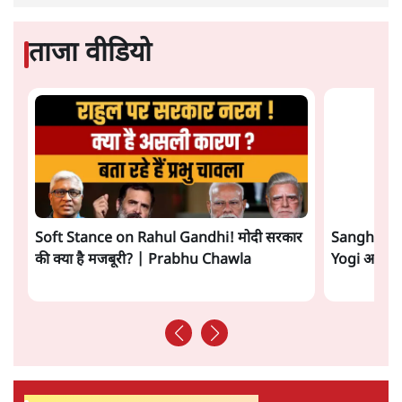
Advertisement
महिला आरक्षण बिलः किरण रिजिजू और राहुल गांधी
में एक्स पर ज़ुबानी जंग
4 Min
•
देश
भारत में मेटा की 'अवैध सेंसरशिप' बढ़ी, एक्टिविस्ट
टेलीग्राम की तरफ मुड़े
11 Min
•
देश
ताजा वीडियो