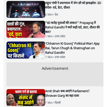
अगली खबर लोड हो रही है...
ताजा खबरें
राहुल गांधी ने प्रयागराज में जेन ज़ी को झकझोरा- 3D
संदेश- दर्द, डेटा, दौलत
6 Min
•
देश
"40 करोड़ युवाओं की ताकत!" Prayagraj में
Rahul Gandhi ने क्यों कही दर्द, डाटा, दौलत की
बात?
1 Min
•
उत्तर प्रदेश
'Chhatron Ki Goonj' Political War! Ajay