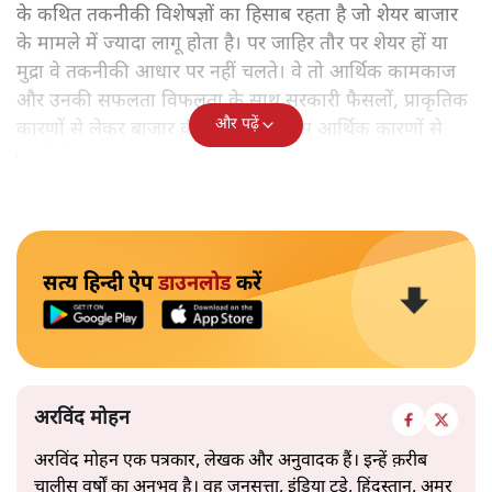
के कथित तकनीकी विशेषज्ञों का हिसाब रहता है जो शेयर बाजार
के मामले में ज्यादा लागू होता है। पर जाहिर तौर पर शेयर हों या
मुद्रा वे तकनीकी आधार पर नहीं चलते। वे तो आर्थिक कामकाज
और उनकी सफलता विफलता के साथ सरकारी फैसलों, प्राकृतिक
और पढ़ें
कारणों से लेकर बाजार की मांग समेत ठोस आर्थिक कारणों से
चलते हैं।
सत्य हिन्दी ऐप
डाउनलोड
करें
अरविंद मोहन
अरविंद मोहन एक पत्रकार, लेखक और अनुवादक हैं। इन्हें क़रीब
चालीस वर्षों का अनुभव है। वह जनसत्ता, इंडिया टुडे, हिंदुस्तान, अमर