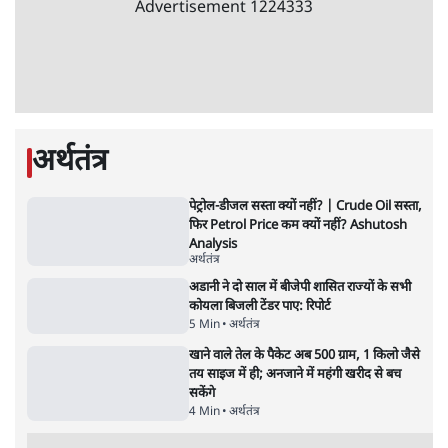
Advertisement
'महाराष्ट्र में गैर बीजेपी वोटरों के नामों को काटने की
बड़ी साज़िश'- रोहित पवार का आरोप
4 Min
•
महाराष्ट्र
पीएम केयर्स फंडः मार्च 2023 के बाद कोई हिसाब-
किताब नहीं, द हिन्दू की पड़ताल
4 Min
•
देश
Advertisement
1224333
अर्थतंत्र