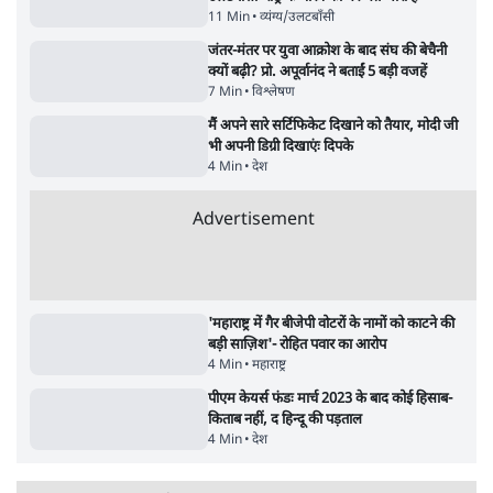
शिक्षा संस्थान ‘विद्यार्थी’ नहीं, ‘अनुयायी’ तैयार कर
रहे, राहुल गांधी के बयान से छिड़ी नई बहस
6 Min
•
वक़्त-बेवक़्त
क्या 95 साल पुराने भारतीय सांख्यिकी संस्थान की
स्वायत्तता पर भी अब मंडरा रहा ख़तरा?
8 Min
•
विश्लेषण
Advertisement
उलटबांसीः राष्ट्र के चरित्र की मरम्मत जारी है
11 Min
•
व्यंग्य/उलटबाँसी
जंतर-मंतर पर युवा आक्रोश के बाद संघ की बेचैनी
क्यों बढ़ी? प्रो. अपूर्वानंद ने बताईं 5 बड़ी वजहें
7 Min
•
विश्लेषण
मैं अपने सारे सर्टिफिकेट दिखाने को तैयार, मोदी जी
भी अपनी डिग्री दिखाएंः दिपके
4 Min
•
देश