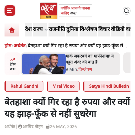
देश
राज्य
राजनीति
दुनिया
विश्लेषण
विचार
वीडियो
वक़्त
होम
/
अर्थतंत्र
/
बेतहाशा क्यों गिर रहा है रुपया और क्यों यह झाड़-फूँक से
नहीं सुधरेगा
र’ भागवत
मार्क ज़करबर्ग का माफीनामाः ये
ेंः
बहुत अंदर की बात है
ट्रेंडिंग
9 Min
.
विश्लेषण
ख़बर
Rahul Gandhi
Viral Video
Satya Hindi Bulletin
बेतहाशा क्यों गिर रहा है रुपया और क्यों
यह झाड़-फूँक से नहीं सुधरेगा
अर्थतंत्र
|
अरविंद मोहन
|
26 MAY, 2026