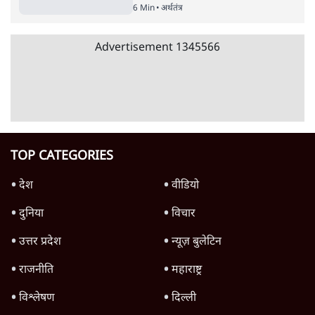
6 Min
•
अर्थतंत्र
चीन ने भारत के इलेक्ट्रानिक्स निर्यात को दिया
झटका, नए नियम से मैन्युफैक्चरिंग पर कसी नकेल!
6 Min
•
अर्थतंत्र
Advertisement
भारतीय बीमा कंपनियों पर विदेशी कब्ज़ा शुरू!
100% FDI, भारती अक्सा डील के संकेत क्या
6 Min
•
अर्थतंत्र
Advertisement
1345566