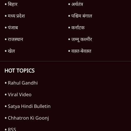
TOP CATEGORIES
देश
वीडियो
दुनिया
विचार
उत्तर प्रदेश
न्यूज़ बुलेटिन
राजनीति
महाराष्ट्र
विश्लेषण
दिल्ली
बिहार
अर्थतंत्र
मध्य प्रदेश
पश्चिम बंगाल
पंजाब
कर्नाटक
राजस्थान
जम्मू कश्मीर
खेल
वक़्त-बेवक़्त