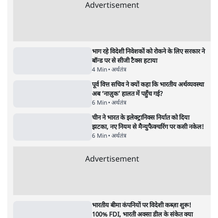
पेट्रोल-डीजल सस्ता क्यों नहीं? | Crude Oil सस्ता,
फिर Petrol Price कम क्यों नहीं? Ashutosh
Analysis
अर्थतंत्र
अडानी ने दो साल में बीजेपी शासित राज्यों के सभी
कोयला बिजली टेंडर पाए: रिपोर्ट
5 Min
•
अर्थतंत्र
खाने वाले तेल के पैकेट अब 500 ग्राम, 1 किलो जैसे
तय साइज में ही; अनजाने में महंगी खरीद से बच
सकेंगे
4 Min
•
अर्थतंत्र
Advertisement
भाग रहे विदेशी निवेशकों को रोकने के लिए सरकार ने
बॉन्ड पर से सीजी टैक्स हटाया
4 Min
•
अर्थतंत्र
पूर्व वित्त सचिव ने क्यों कहा कि भारतीय अर्थव्यवस्था
अब ‘नाज़ुक’ हालत में पहुँच गई?