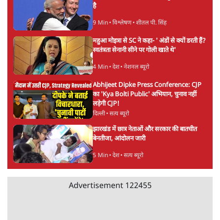
5 Min
•
देश
•
नेशनल ब्यूरो
Advertisement
BJP और मोदी ‘गॉडफादर’ भागवत की Gen Z पर
सलाह मानेंः अभिजीत दिपके
5 Min
•
देश
•
राजनीतिक ब्यूरो
मार्क ज़करबर्ग का माफीनामाः ये बहुत अंदर की बात
है
9 Min
•
विश्लेषण
•
शीतल पी. सिंह
महुआ मोइत्रा से SC ने कहा- ' अंडों से क्यों डरती हैं?
स्वतंत्रता सेनानी सीने पर गोली खाते थे'
4 Min
•
देश
•
नेशनल ब्यूरो
Abhijeet Dipke Press Conference: CJP
का 'Kya Bolti Public' अभियान, चुनाव नहीं