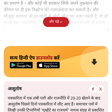
का प्रमाण है । और कोई भी सरकार सिर्फ अपने नुक़सान की
कीमत पर ही इस विक्षोभ को नज़रअंदाज़ कर सकती है। और
मौजूदा सरकार जो हर छोटी से छोटी चीज़ पर नज़र रखती है, वो तो
और पढ़ें
क़तई इस “सामाजिक फिनामिना” को नज़रअंदाज़ नहीं ही करेगी,
वो इसका समाधान खोज पायेगी या नहीं, ये अलग तरह का प्रश्न है ।
सत्य हिन्दी ऐप
डाउनलोड
करें
आशुतोष
पत्रकारिता में एक लंबी पारी और राजनीति में 20-20 खेलने के बाद
आशुतोष पिछले दिनों पत्रकारिता में लौट आए हैं। समाचार पत्रों में
लिखी उनकी टिप्पणियाँ 'मुखौटे का राजधर्म' नामक संग्रह से प्रकाशित