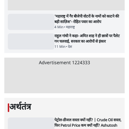
6 Min
•
विश्लेषण
Advertisement
मार्क ज़करबर्ग का माफीनामाः ये बहुत अंदर की बात
है
9 Min
•
विश्लेषण
BJP और मोदी ‘गॉडफादर’ भागवत की Gen Z पर
सलाह मानेंः अभिजीत दिपके
5 Min
•
देश
ताजा वीडियो