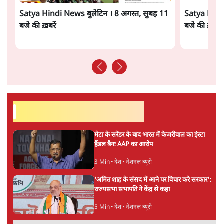
सामने आती है।
यही कारण है कि इंग्लैंड में ‘अदालत की अवमानना’ के मामले तो
बहुत आए लेकिन 1931 के ‘ट्रुथ पत्रिका अवमानना’ मामले के बाद
से किसी को भी अदालत की अवमानना का दोषी नहीं ठहराया
गया। 1987 के स्पाइकैचर मामले में तो लॉर्ड टेम्पलमैन की न्यायिक
मेच्योरिटी कमाल थी। मामला यह था कि ब्रिटिश अख़बार डेली मिरर
ने तीन लॉ लॉर्ड्स की उलटी तस्वीर छापते हुए कैप्शन में लिखा था-
“You Old Fools।” यह मामला जब अदालत तक पहुँचा तो लॉर्ड
टेम्पलमैन ने अवमानना की कार्यवाही शुरू करने से इनकार कर
दिया। उन्होंने शांत लेकिन तीखे व्यंग्य में कहा कि “मैं वास्तव में
बूढ़ा हूँ। लेकिन मैं मूर्ख हूँ या नहीं यह बात जनता तय करेगी।
हालाँकि, मेरा मानना है कि मैं मूर्ख नहीं हूँ।”
यह एक शानदार मिसाल थी। लॉर्ड टेम्पलमैन ने साफ़ कर दिया था
कि क़ानून के विषय में फ़ैसला वो करेंगे लेकिन उनके विषय में चाहे
तो जनता राय बना सकती है। यह बात तमाम अन्य स्कॉलर्स के द्वारा
भी कही जा चुकी है कि न्यायाधीश को सम्राट या शासक की तरह