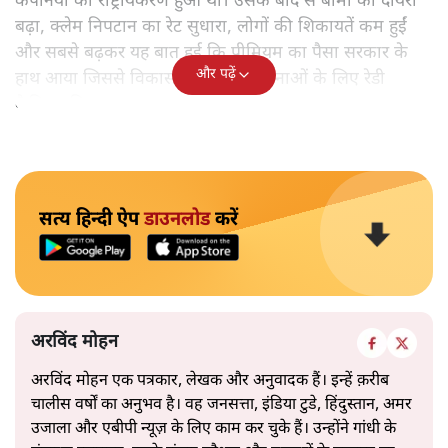
कंपनियों का राष्ट्रीयकरण हुआ था। उसके बाद से बीमा का दायरा
बढ़ा, क्लेम निपटान का रेट सुधारा, लोगों की शिकायतें कम हुईं
और सबसे बढ़कर यह बात हुई कि प्रीमियम का पैसा सरकार के
और पढ़ें
हाथ आया जिससे विकास की अनेक योजनाओं के लिए रेडी
कैपिटल मिला।
सत्य हिन्दी ऐप
डाउनलोड
करें
अरविंद मोहन
अरविंद मोहन एक पत्रकार, लेखक और अनुवादक हैं। इन्हें क़रीब
चालीस वर्षों का अनुभव है। वह जनसत्ता, इंडिया टुडे, हिंदुस्तान, अमर
उजाला और एबीपी न्यूज़ के लिए काम कर चुके हैं। उन्होंने गांधी के