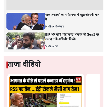
मुख्य न्यायाधीश जस्टिस सूर्यकांत द्वारा सोशल मीडिया आलोचकों को
'परजीवी' और 'कॉकरोच' कहे जाने पर वरिष्ठ पत्रकार वंदिता मिश्रा ने
ब्रिटेन में 1986 के एक मामले में लॉर्ड डेनिंग के कथन को याद दिलाया
है जिसमें उन्होंने कहा था कि ‘अभिव्यक्ति की स्वतंत्रता’ अगर दाँव पर
लगी हो तो अदालत की अवमानना को ठहर जाना चाहिए।
आर बनाम मेट्रोपोलिस पुलिस आयुक्त
मामले (1968) में, जो
अवमानना से जुड़ा एक महत्वपूर्ण मामला था, इंग्लैंड के तत्कालीन
लॉर्ड जस्टिस डेनिंग ने टिप्पणी की थी कि “हम आलोचना से नहीं
डरते, और न ही उससे नाराज़ होते हैं। क्योंकि यहाँ उससे कहीं
अधिक महत्वपूर्ण चीज़ दाँव पर लगी है। वह है, खुद ‘अभिव्यक्ति
की स्वतंत्रता’।” लॉर्ड डेनिंग तमाम अन्य लोकतांत्रिक मूल्यों की
सुरक्षा से पहले अभिव्यक्ति की स्वतंत्रता जैसे लोकतान्त्रिक मूल्य
की बात करते हैं। क्योंकि अभिव्यक्ति की स्वतंत्रता एक ऐसा स्पेस
तैयार करने में मदद करती है जिसमें लोकतंत्र की सुंदरता निखरकर