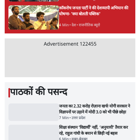
वंदिता मिश्रा
वंदिता मिश्रा
की और स्टोरी पढ़ें
अगली खबर लोड हो रही है...
ताजा खबरें
झारखंड में छात्र नेताओं और सरकार की बातचीत
बेनतीजा, आंदोलन जारी
5 Min
•
देश
पीएम मोदी लाल किले से बताएं पैलेट गन चलाने का
आदेश किसका था, जंतर मंतर हमाराः CJP