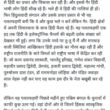
सीजेआई सूर्यकांत
अरुण कुमार त्रिपाठी
सीजेआई जस्टिस सूर्यकांत के 'कॉकरोच' बयान से लेकर चुनावों की
गाली-गलौज तक; सत्ता प्रतिष्ठानों की हिंसक होती भाषा और आचरण
के संकट पर वरिष्ठ पत्रकार अरुण कुमार त्रिपाठी का गंभीर विश्लेषण।
अच्छा हुआ कि भारत के
मुख्य न्यायाधीश ने तुच्छ याचिकाएं डालने
और सोशल मीडिया पर न्यायपालिका की आलोचना करने वालों को
अंग्रेजी में ‘काकरोच और परजीवी’ कहा वरना हिंदी के निरंतर गिरते