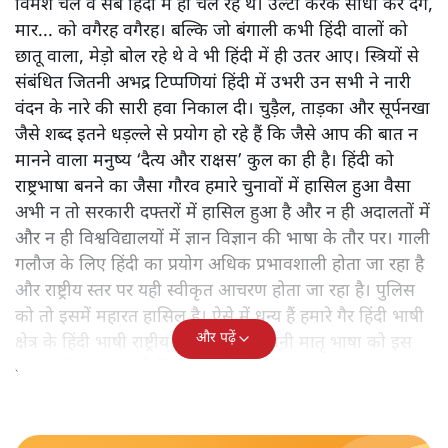
स्तर को और गहरी ठेस लगती। मैं लंबे समय तक इस गलतफहमी में
रहा कि हमारी हिंदी फिल्में अपने मारधाड़ वाले डॉयलाग के माध्यम
से हिंदी का प्रचार और विकास कर रही हैं। और इससे गैर हिंदी
भाषी लोग हिंदी सीख रहे हैं। भले ही वे हिंदी की गालियां ही हों।
फिर हिंदुत्ववादी संगठन और उसके प्रचार प्रसार से भी यह
गलतफहमी बनी कि वे और कुछ भले न करें लेकिन गैर- हिंदी क्षेत्रों
में अपनी विचारधारा के साथ हिंदी फैला रहे हैं। यह गलतफहमी एक
हद तक हिंदी के इलेकट्रॉनिक चैनलों की बढ़ती दर्शक संख्या को
देखकर भी हुई। लगा कि उनके परदे पर तू-तू मैं-मैं और मारधाड़
वाली स्थितियां आखिरकार हिंदी इलाके का गौरव बढ़ा रही हैं और
राष्ट्रीय राजनीति के सारे विमर्श को राष्ट्रीय भाषा में केंद्रित कर रही
हैं। जो काम दयानंद सरस्वती, भारतेंदु हरिश्चंद्र, गणेश शंकर विद्यार्थी,
महावीर प्रसाद द्विवेदी, प्रेमचंद, हजारी प्रसाद द्विवेदी, महात्मा गांधी,
पुरुषोत्तम दास टंडन, डॉ राममनोहर लोहिया और पंडित जवाहर
लाल नेहरू नहीं कर पाए वह काम इस दौर के नेता बखूबी कर रहे
हैं।