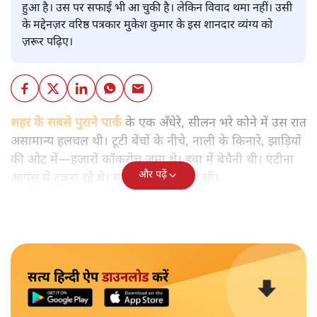
हुआ है। उस पर सफाई भी आ चुकी है। लेकिन विवाद थमा नहीं। उसी
के मद्देनज़र वरिष्ठ पत्रकार मुकेश कुमार के इस शानदार व्यंग्य को
ज़रूर पढ़िए।
शहर के सबसे पुराने पार्क
के एक अँधेरे, सीलन भरे कोने में उस रात
असामान्य हलचल थी। टूटी बेंचों के नीचे, नाली के किनारे, झाड़ियों
की ओट में—हज़ारों कॉकरोच जमा थे। हवा में बेचैनी थी। एंटीना
और पढ़ें
आपस में टकरा रहे थे। खुसुर-पुसुर चल रही थी।
“आख़िर अचानक इमर्जेंसी आम सभा क्यों बुलाई गई है?”
सत्य हिन्दी ऐप
डाउनलोड
करें