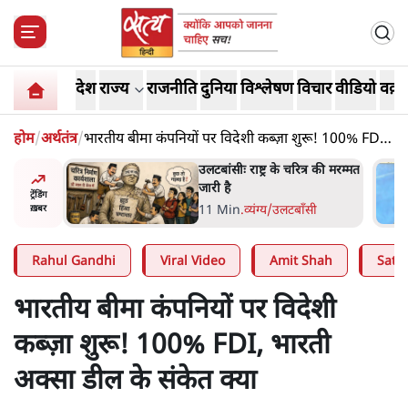
देश
राज्य
राजनीति
दुनिया
विश्लेषण
विचार
वीडियो
वक़्त
होम
/
अर्थतंत्र
/
भारतीय बीमा कंपनियों पर विदेशी कब्ज़ा शुरू! 100% FDI,
भारती अक्सा डील के संकेत क्या
्र की मरम्मत
भागवत बोले- 'जेन ज़ी पर आँख
मूंदकर भरोसा, आंदोलन देश-
ट्रेंडिंग
विरोधी नहीं'; अतुल लिमये बोले थे-
सी
6 Min
.
देश
ख़बर
'एंटी नेशनल'
Rahul Gandhi
Viral Video
Amit Shah
Satya
भारतीय बीमा कंपनियों पर विदेशी
कब्ज़ा शुरू! 100% FDI, भारती
अक्सा डील के संकेत क्या