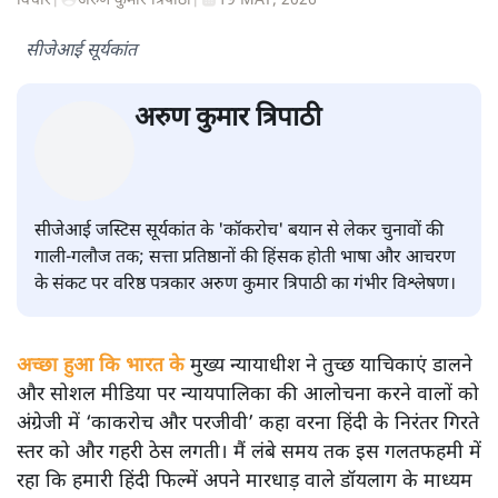
CJI 'कॉकरोच' टिप्पणी विवाद: भाषा में
संयम बनाम आचरण की भाषा
विचार
|
अरुण कुमार त्रिपाठी
|
19 MAY, 2026