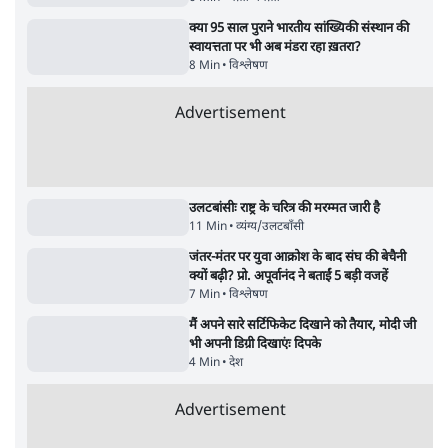
5 Min
•
देश
सुखबीर बादल और पीएम मोदी मिले, पंजाब चुनाव से
पहले बीजेपी-अकाली दल गठबंधन की अटकलें तेज
6 Min
•
पंजाब
Advertisement
संसद में क्या FCRA बिल पेश कर सकते हैं शाह?
कांग्रेस ने अपने सांसदों के लिए जारी किया व्हिप
6 Min
•
देश
'E20- दाल में काला नहीं, पूरी दाल ही काली; वाहनों
को बरबाद कर रहा है इथेनॉल': राहुल
5 Min
•
देश
UPI पर प्रस्तावित शुल्क के पीछे ट्रंप का दबाव?
वीजा-मास्टरकार्ड को फायदा पहुँचाने की चर्चा