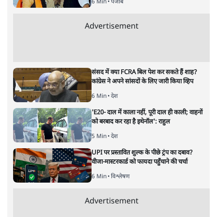
अरुण कुमार त्रिपाठी
की और स्टोरी पढ़ें
युवाओं को 'कॉकरोच' बताने वाली CJI
सूर्यकांत की टिप्पणी आहत करती है!
विमर्श
|
वंदिता मिश्रा
|
17 MAY, 2026
सीजेआई सूर्यकांत
वंदिता मिश्रा