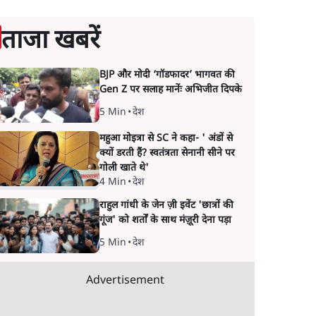
ताजा खबरें
BJP और मोदी ‘गॉडफादर’ भागवत की
Gen Z पर सलाह मानेंः अभिजीत दिपके
5 Min
•
देश
महुआ मोइत्रा से SC ने कहा- ' अंडों से
क्यों डरती हैं? स्वतंत्रता सेनानी सीने पर
गोली खाते थे'
4 Min
•
देश
राहुल गांधी के जेन ज़ी इवेंट 'छात्रों की
गूंज' को शर्तों के साथ मंज़ूरी देना पड़ा
5 Min
•
देश
Advertisement