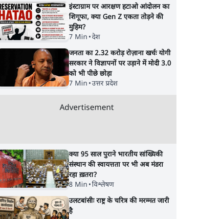
इंस्टाग्राम पर आरक्षण हटाओ आंदोलन का
शिगूफा, क्या Gen Z एकता तोड़ने की
मुहिम?
7 Min
•
देश
जनता का 2.32 करोड़ रोज़ाना खर्चः योगी
सरकार ने विज्ञापनों पर उड़ाने में मोदी 3.0
को भी पीछे छोड़ा
शकों को
पूर्व वित्त सचिव ने क्यों कहा
बेतहाशा क्यों गिर रहा है
7 Min
•
उत्तर प्रदेश
ने बॉन्ड
कि भारतीय अर्थव्यवस्था अब
रुपया और क्यों यह झाड़
ाया
‘नाज़ुक’ हालत में पहुँच गई?
से नहीं सुधरेगा
Advertisement
क्या 95 साल पुराने भारतीय सांख्यिकी
संस्थान की स्वायत्तता पर भी अब मंडरा
रहा ख़तरा?
8 Min
•
विश्लेषण
उलटबांसीः राष्ट्र के चरित्र की मरम्मत जारी
है