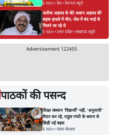
6 Min
•
देश
•
नेशनल ब्यूरो
अतीक अहमद के बेटे अबान अहमद की
सड़क हादसे में मौत, जेल में बंद भाई से
मिलने जा रहे थे
5 Min
•
उत्तर प्रदेश
•
लखनऊ ब्यूरो
Advertisement
122455
पाठकों की पसन्द
शिक्षा संस्थान ‘विद्यार्थी’ नहीं, ‘अनुयायी’
तैयार कर रहे, राहुल गांधी के बयान से
छिड़ी नई बहस
6 Min
•
वक़्त-बेवक़्त