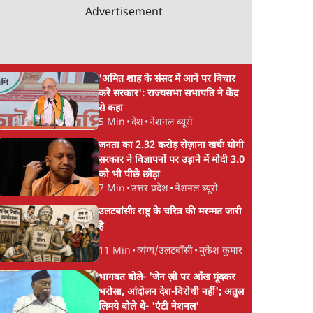
Advertisement
'अमित शाह के संसद में आने पर विचार
करे सरकार': राज्यसभा सभापति ने केंद्र
से कहा
5 Min
•
देश
•
नेशनल ब्यूरो
जनता का 2.32 करोड़ रोज़ाना खर्चः योगी
सरकार ने विज्ञापनों पर उड़ाने में मोदी 3.0
को भी पीछे छोड़ा
7 Min
•
उत्तर प्रदेश
•
नेशनल ब्यूरो
उलटबांसीः राष्ट्र के चरित्र की मरम्मत जारी
है
11 Min
•
व्यंग्य/उलटबाँसी
•
मुकेश कुमार
भागवत बोले- 'जेन ज़ी पर आँख मूंदकर
भरोसा, आंदोलन देश-विरोधी नहीं'; अतुल
लिमये बोले थे- 'एंटी नेशनल'