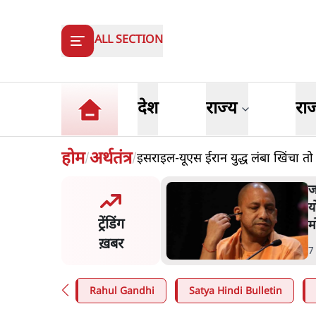
ALL SECTION
देश
राज्य
रा
होम
अर्थतंत्र
इसराइल-यूएस ईरान युद्ध लंबा खिंचा तो
/
/
त शाह के संसद में आने पर
ज
र करे सरकार': राज्यसभा
य
ट्रेंडिंग
ि ने केंद्र से कहा
म
ख़बर
n
.
देश
7
Rahul Gandhi
Satya Hindi Bulletin