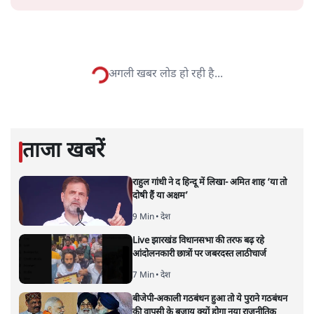
सतीश झा
सतीश झा समकालीन भारतीय भाषाई लेखन के सबसे सूक्ष्म,
विश्लेषणात्मक और मानवीय स्वरों में से एक हैं। शिक्षा, समाज,
संस्कृति और भाषा पर उनकी दृष्टि गहरी और साफ़ है। उनकी शैली—
सरल भाषा में जटिल प्रश्नों को खोलने की—उन्हें आज के
हिंदी‑हिंदुस्तानी लेखन में एक विशिष्ट स्थान देती है।
सतीश झा
की और स्टोरी पढ़ें
नतीजों पर परदे डालता घोषणा प्रधान
बजट!