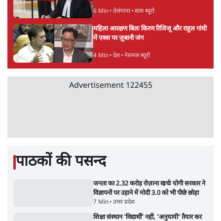
उमर खालिद की किताब पर चर्चा के लिए
ऑडिटोरियम की बुकिंग JNU ने रद्द की, कहा- 'अधूरी
जानकारी दी'
6 Min
•
देश
झारखंड प्रोटेस्ट: JPSC परीक्षा रद्द होगी, लेकिन छात्र
CBI जांच की मांग पर अड़े; धरना-प्रदर्शन जारी
8 Min
•
झारखंड
ममता बनर्जी की गाड़ी पर पत्थर-कीचड़ से हमला-
आरोप लगाया, 'मेरी जान भी जा सकती थी'
8 Min
•
पश्चिम बंगाल
Advertisement
अगस्त क्रांति आंदोलन में जनता की एकजुटता कायम