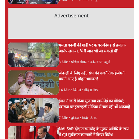
अगली खबर लोड हो रही है...
ताजा खबरें
राहुल गांधी ने द हिन्दू में लिखा- अमित शाह ‘या तो
दोषी हैं या अक्षम’
9 Min
•
देश
Live झारखंड विधानसभा की तरफ बढ़ रहे
आंदोलनकारी छात्रों पर जबरदस्त लाठीचार्ज
7 Min
•
देश
बीजेपी-अकाली गठबंधन हुआ तो ये पुराने गठबंधन
की वापसी के बजाय क्यों होगा नया राजनीतिक
प्रयोग?
7 Min
•
पंजाब
Advertisement