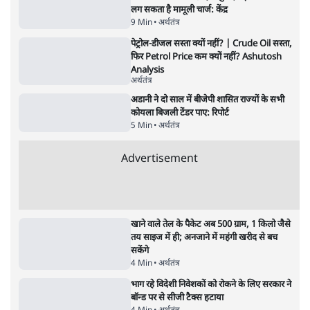
ममता बनर्जी की गाड़ी पर पत्थर-कीचड़ से हमला-
आरोप लगाया, 'मेरी जान भी जा सकती थी'
8 Min
•
पश्चिम बंगाल
•
कोलकाता ब्यूरो
जेन-ज़ी के लिए नहीं, संघ की राजनैतिक हेजेमनी
बचाने आए हैं मोहन भागवत!
14 Min
•
विमर्श
•
वंदिता मिश्रा
ईरान ने जारी किया मुजतबा खामेनेई का वीडियो;
स्वास्थ्य पर इसराइली मीडिया में चल रही थीं अफवाहें
7 Min
•
दुनिया
•
विदेश डेस्क
NALSAR दीक्षांत समारोह के मुख्य अतिथि के रूप
में CJI सूर्यकांत का छात्रों ने किया विरोध
6 Min
•
तेलंगाना
•
सत्य ब्यूरो
महिला आरक्षण बिलः किरण रिजिजू और राहुल गांधी
में एक्स पर ज़ुबानी जंग