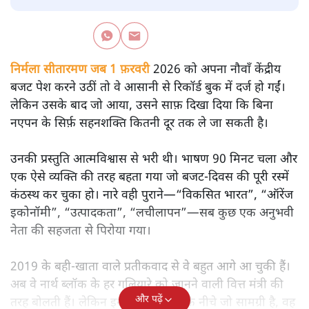
सतीश झा
मोदी सरकार का बजट 2026 बड़े बदलाव का वादा करता दिखता है,
लेकिन क्या वह देहलीज़ पार कर पाया? नीतिगत झिझक, अधूरे सुधार
और ठहरे फैसलों के बीच बजट की आलोचनात्मक समीक्षा पढ़िए।
निर्मला सीतारमण जब 1 फ़रवरी
2026 को अपना नौवाँ केंद्रीय
बजट पेश करने उठीं तो वे आसानी से रिकॉर्ड बुक में दर्ज हो गईं।
लेकिन उसके बाद जो आया, उसने साफ़ दिखा दिया कि बिना
नएपन के सिर्फ़ सहनशक्ति कितनी दूर तक ले जा सकती है।
उनकी प्रस्तुति आत्मविश्वास से भरी थी। भाषण 90 मिनट चला और