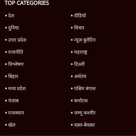
Advertisement
उलटबांसीः राष्ट्र के चरित्र की मरम्मत जारी है
11 Min
•
व्यंग्य/उलटबाँसी
Parliament LIVE | हंगामे के बीच फिर शुरू हुई
संसद | 2 Bills Today
दिल्ली
मैं अपने सारे सर्टिफिकेट दिखाने को तैयार, मोदी जी
भी अपनी डिग्री दिखाएंः दिपके
4 Min
•
देश
Advertisement
'महाराष्ट्र में गैर बीजेपी वोटरों के नामों को काटने की