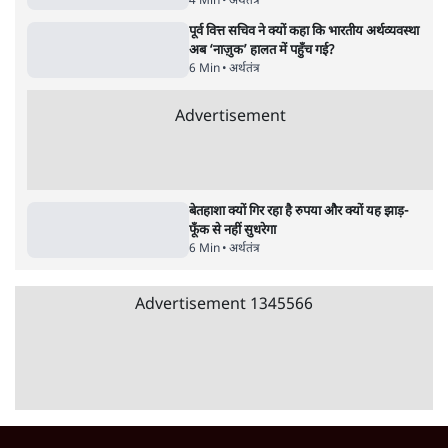
4 Min
•
देश
•
नेशनल ब्यूरो
Advertisement
122455
पाठकों की पसन्द
जनता का 2.32 करोड़ रोज़ाना खर्चः योगी सरकार ने
विज्ञापनों पर उड़ाने में मोदी 3.0 को भी पीछे छोड़ा
7 Min
•
उत्तर प्रदेश
शिक्षा संस्थान ‘विद्यार्थी’ नहीं, ‘अनुयायी’ तैयार कर
रहे, राहुल गांधी के बयान से छिड़ी नई बहस
6 Min
•
वक़्त-बेवक़्त
क्या 95 साल पुराने भारतीय सांख्यिकी संस्थान की
स्वायत्तता पर भी अब मंडरा रहा ख़तरा?
8 Min
•
विश्लेषण