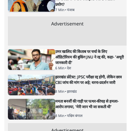
अर्थतंत्र
|
अनन्त मित्तल
|
1 FEB, 2026
अनन्त मित्तल
यह बजट नीतिगत नतीजों से ज़्यादा घोषणाओं पर टिका क्यों दिखता
है? आंकड़ों, ज़मीनी हकीकत और वादों के बीच घोषणा-प्रधान बजट
की आलोचनात्मक पड़ताल।
केंद्रीय वित्तमंत्री निर्मला सीतारमण द्वारा
संसद में प्रस्तुत साल
2026—27 का केंद्रीय बजट बीजेपी और प्रधानमंत्री नरेंद्र मोदी
द्वारा साल 2014 में जारी घोषणा पत्र की तरह वायदों का पुलिंदा
है। बजट में अधिकांश योजनाओं का साल—दो साल में तो
अर्थव्यवस्था पर कोई असर दिखता प्रतीत नहीं होता। इसकी वजह
दुर्लभ खनिज गलियारे से लेकर नए जलमार्गों के विकास तक