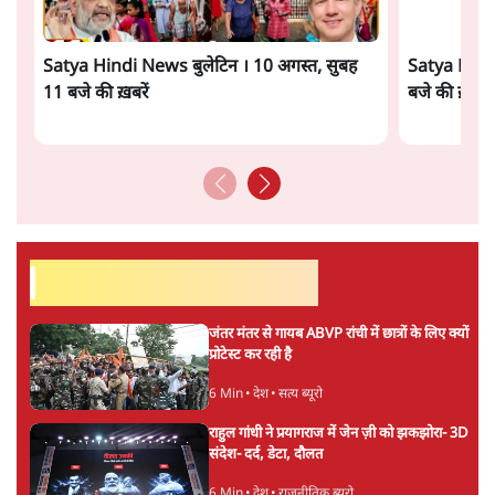
सत्य हिन्दी ऐप
डाउनलोड
करें
अनन्त मित्तल
लेखक वरिष्ठ पत्रकार हैं एवं 'अमेरिकी इतिहास की रूपरेखा' पुस्तक के
अनुवादक हैं।
अनन्त मित्तल
की और स्टोरी पढ़ें