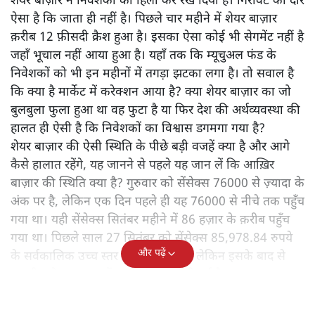
शेयर बाज़ार ने निवेशकों को हिला कर रख दिया है। गिरावट का दौर
ऐसा है कि जाता ही नहीं है। पिछले चार महीने में शेयर बाज़ार
क़रीब 12 फ़ीसदी क्रैश हुआ है। इसका ऐसा कोई भी सेगमेंट नहीं है
जहाँ भूचाल नहीं आया हुआ है। यहाँ तक कि म्यूचुअल फंड के
निवेशकों को भी इन महीनों में तगड़ा झटका लगा है। तो सवाल है
कि क्या है मार्केट में करेक्शन आया है? क्या शेयर बाज़ार का जो
बुलबुला फुला हुआ था वह फुटा है या फिर देश की अर्थव्यवस्था की
हालत ही ऐसी है कि निवेशकों का विश्वास डगमगा गया है?
शेयर बाज़ार की ऐसी स्थिति के पीछे बड़ी वजहें क्या है और आगे
कैसे हालात रहेंगे, यह जानने से पहले यह जान लें कि आख़िर
बाज़ार की स्थिति क्या है? गुरुवार को सेंसेक्स 76000 से ज़्यादा के
अंक पर है, लेकिन एक दिन पहले ही यह 76000 से नीचे तक पहुँच
गया था। यही सेंसेक्स सितंबर महीने में 86 हज़ार के क़रीब पहुँच
गया था। पिछले साल 27 सितंबर को सेंसेक्स 85,978.84 रुपये
और पढ़ें
के सर्वकालिक उच्च स्तर को छू लिया था। लेकिन इसके बाद से
भारतीय शेयर बाजार में भारी गिरावट देखी गई है।