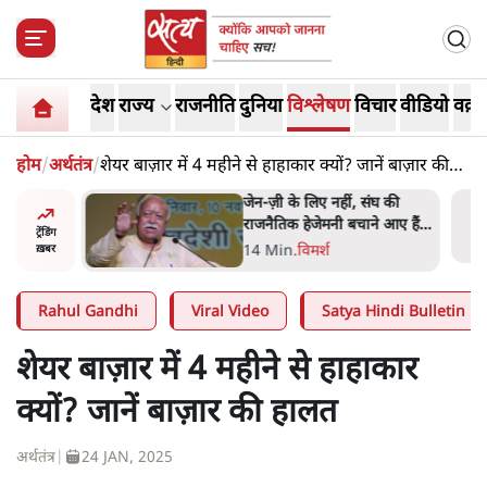
देश
राज्य
राजनीति
दुनिया
विश्लेषण
विचार
वीडियो
वक़्त
होम
/
अर्थतंत्र
/
शेयर बाज़ार में 4 महीने से हाहाकार क्यों? जानें बाज़ार की
हालत
र पत्थर-
जेन-ज़ी के लिए नहीं, संघ की
लगाया,
राजनैतिक हेजेमनी बचाने आए हैं
ट्रेंडिंग
ी थी'
मोहन भागवत!
14 Min
.
विमर्श
ख़बर
Rahul Gandhi
Viral Video
Satya Hindi Bulletin
शेयर बाज़ार में 4 महीने से हाहाकार
क्यों? जानें बाज़ार की हालत
अर्थतंत्र
|
24 JAN, 2025