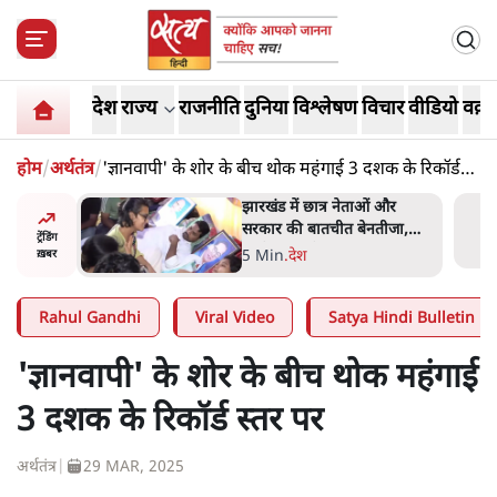
देश
राज्य
राजनीति
दुनिया
विश्लेषण
विचार
वीडियो
वक़्त
होम
/
अर्थतंत्र
/
'ज्ञानवापी' के शोर के बीच थोक महंगाई 3 दशक के रिकॉर्ड
स्तर पर
हा- ' अंडों
झारखंड में छात्र नेताओं और
ता सेनानी
सरकार की बातचीत बेनतीजा,
ट्रेंडिंग
आंदोलन जारी
5 Min
.
देश
ख़बर
Rahul Gandhi
Viral Video
Satya Hindi Bulletin
'ज्ञानवापी' के शोर के बीच थोक महंगाई
3 दशक के रिकॉर्ड स्तर पर
अर्थतंत्र
|
29 MAR, 2025