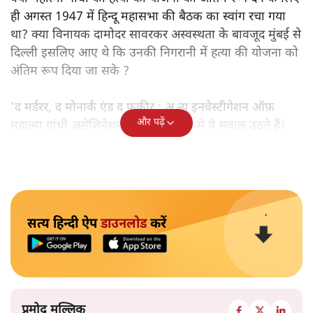
ही अगस्त 1947 में हिन्दू महासभा की बैठक का स्वांग रचा गया
था? क्या विनायक दामोदर सावरकर अस्वस्थता के बावजूद मुंबई से
दिल्ली इसलिए आए थे कि उनकी निगरानी में हत्या की योजना को
अंतिम रूप दिया जा सके ?
'द मर्डरर, द मोनार्क एंड द फ़कीर : अ न्यू इनवेस्टीगेशन ऑफ़
और पढ़ें
महात्मा गांधी असेशिनेशन' नामक किताब से ये सवाल उठते हैं।
सत्य हिन्दी ऐप
डाउनलोड
करें
प्रमोद मल्लिक