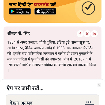
सत्य हिन्दी ऐप
डाउनलोड
करें
शीतल पी. सिंह
1984 से अमर उजाला, चौथी दुनिया, इंडिया टुडे, समय सूत्रधार,
स्वतंत्र भारत, दैनिक जागरण आदि में 1993 तक लगातार रिपोर्टिंग
की। इसके बाद पारिवारिक व्यवसाय में क़रीब दो दशक गुज़ारने के
बाद पत्रकारिता में पुनर्वापसी को प्रयासरत। बीच में 2010-11 में
'समकाल' पाक्षिक समाचार पत्रिका का क़रीब एक वर्ष प्रकाशन किया
।
शीतल पी. सिंह
की और स्टोरी पढ़ें
ऐप पर जारी रखें...
ऐप पर जारी रखें...
ऐप पर जारी रखें...
ऐप पर जारी रखें...
ऐप पर जारी रखें...
ऐप पर जारी रखें...
ऐप पर जारी रखें...
Clo
Clo
Clo
Clo
Clo
Clo
Clo
बेहतर अनुभव
बेहतर अनुभव
बेहतर अनुभव
बेहतर अनुभव
बेहतर अनुभव
बेहतर अनुभव
बेहतर अनुभव