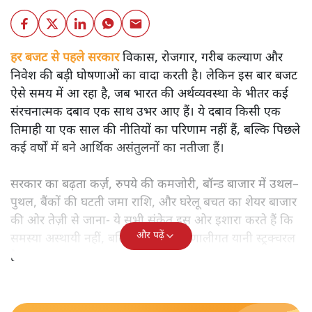
हर बजट से पहले सरकार
विकास, रोजगार, गरीब कल्याण और
निवेश की बड़ी घोषणाओं का वादा करती है। लेकिन इस बार बजट
ऐसे समय में आ रहा है, जब भारत की अर्थव्यवस्था के भीतर कई
संरचनात्मक दबाव एक साथ उभर आए हैं। ये दबाव किसी एक
तिमाही या एक साल की नीतियों का परिणाम नहीं हैं, बल्कि पिछले
कई वर्षों में बने आर्थिक असंतुलनों का नतीजा हैं।
सरकार का बढ़ता कर्ज़, रुपये की कमजोरी, बॉन्ड बाजार में उथल–
पुथल, बैंकों की घटती जमा राशि, और घरेलू बचत का शेयर बाजार
की ओर तेज़ी से जाना- ये सभी संकेत इस ओर इशारा करते हैं कि
और पढ़ें
समस्या अस्थायी नहीं, बल्कि गहरी और प्रणालीगत यानी स्ट्रक्चरल
है।