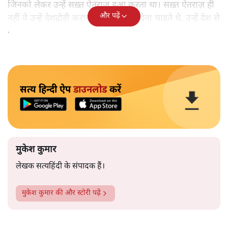
जिनको लेकर उन्हें सख़्त ऐतराज़ हुआ करता था। सख़्त ऐतराज़ ही
और पढ़ें
नहीं वे उन्हें देशद्रोही करार देकर जेल भेज देना चाहते थे, उन्हें देश से
बाहर चले जाने को कह रहे थे।
सत्य हिन्दी ऐप
डाउनलोड
करें
मुकेश कुमार
लेखक सत्यहिंदी के संपादक हैं।
मुकेश कुमार
की और स्टोरी पढ़ें