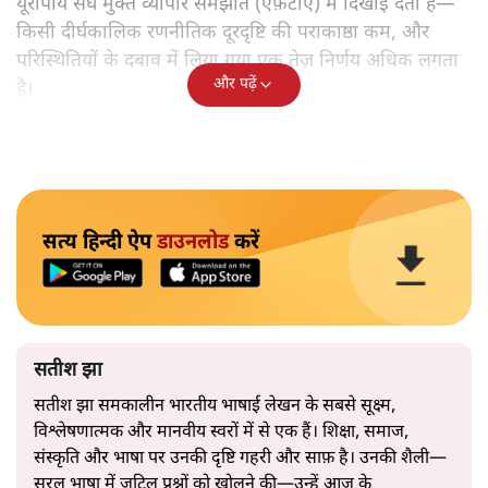
यूरोपीय संघ मुक्त व्यापार समझौते (एफ़टीए) में दिखाई देता है—
किसी दीर्घकालिक रणनीतिक दूरदृष्टि की पराकाष्ठा कम, और
परिस्थितियों के दबाव में लिया गया एक तेज़ निर्णय अधिक लगता
और पढ़ें
है।
सत्य हिन्दी ऐप
डाउनलोड
करें
सतीश झा
सतीश झा समकालीन भारतीय भाषाई लेखन के सबसे सूक्ष्म,
विश्लेषणात्मक और मानवीय स्वरों में से एक हैं। शिक्षा, समाज,
संस्कृति और भाषा पर उनकी दृष्टि गहरी और साफ़ है। उनकी शैली—
सरल भाषा में जटिल प्रश्नों को खोलने की—उन्हें आज के