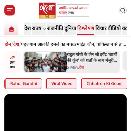
देश
राज्य
राजनीति
दुनिया
विश्लेषण
विचार
वीडियो
वक़्त
होम
/
देश
/
पहलगाम आतंकी हमले का मास्टरमाइंड कौन, पाकिस्तान से तार
कैसे जुड़े हैं
ं और
राहुल गांधी के जेन ज़ी इवेंट 'छात्रों
तीजा,
की गूंज' को शर्तों के साथ मंज़ूरी
ट्रेंडिंग
देना पड़ा
5 Min
.
देश
ख़बर
Rahul Gandhi
Viral Video
Chhatron Ki Goonj