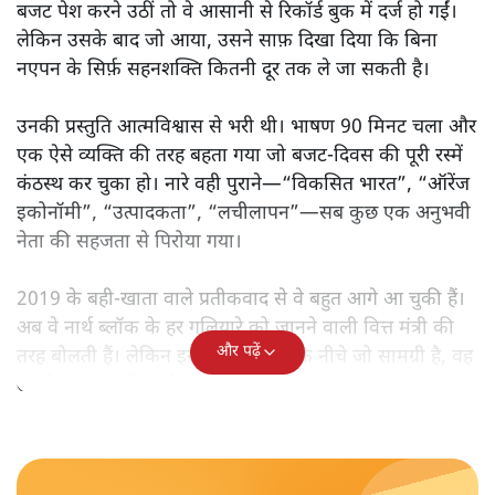
बजट पेश करने उठीं तो वे आसानी से रिकॉर्ड बुक में दर्ज हो गईं।
लेकिन उसके बाद जो आया, उसने साफ़ दिखा दिया कि बिना
नएपन के सिर्फ़ सहनशक्ति कितनी दूर तक ले जा सकती है।
उनकी प्रस्तुति आत्मविश्वास से भरी थी। भाषण 90 मिनट चला और
एक ऐसे व्यक्ति की तरह बहता गया जो बजट‑दिवस की पूरी रस्में
कंठस्थ कर चुका हो। नारे वही पुराने—“विकसित भारत”, “ऑरेंज
इकोनॉमी”, “उत्पादकता”, “लचीलापन”—सब कुछ एक अनुभवी
नेता की सहजता से पिरोया गया।
2019 के बही‑खाता वाले प्रतीकवाद से वे बहुत आगे आ चुकी हैं।
अब वे नार्थ ब्लॉक के हर गलियारे को जानने वाली वित्त मंत्री की
और पढ़ें
तरह बोलती हैं। लेकिन इस आत्मविश्वास के नीचे जो सामग्री है, वह
उतनी ही अनुमानित और दोहराव भरी।