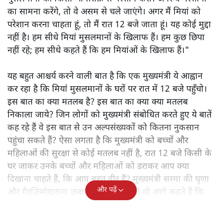
का सामना करेंगे, तो वे असम से चले जाएंगे। अगर मैं मियां को
परेशान करना चाहता हूं, तो मैं रात 12 बजे जाता हूं। यह कोई मुद्दा
नहीं है। हम सीधे मियां मुसलमानों के खिलाफ हैं। हम कुछ छिपा
नहीं रहे; हम सीधे कहते हैं कि हम मियांओं के खिलाफ हैं।"
यह बहुत आश्चर्य करने वाली बात है कि एक मुख्यमंत्री ये आह्वान
कर रहा है कि मियांं मुसलमानों के घरों पर रात में 12 बजे पहुँचो।
इस बात का क्या मतलब है? इस बात का क्या क्या मतलब
निकाला जाये? जिन लोगों को मुख्यमंत्री संबोधित करते हुए ये बातें
कह रहे हैं वे इस बात से उन अल्पसंख्यकों को कितना नुकसान
पहुंचा सकते हैं? ऐसा लगता है कि मुख्यमंत्री को बच्चों और
महिलाओं की सुरक्षा से कोई मतलब नहीं है, रात 12 बजे किसी के
घर जाकर उनके बच्चों और महिलाओं को डराकर आप क्या
दिखाना चाहते हैं, कि आप बहुत वीर हैं? मुख्यमंत्री सरमा की घृणा
और पढ़ें
और गैरजिम्मेदाराना ज़बान यहीं नहीं रुकती वो आगे कहते हैं कि
"अगर रिक्शा का किराया 5 रुपये है, तो उन्हें 4 रुपये दो।"