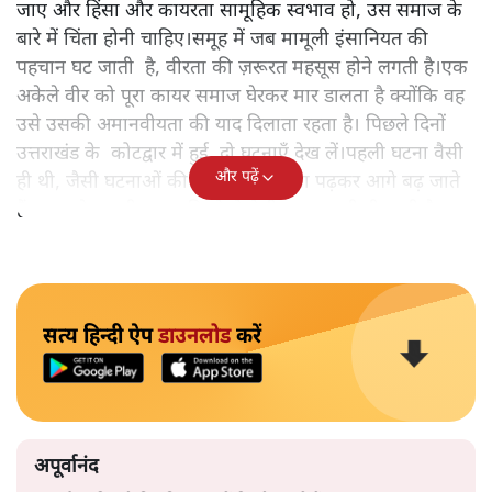
जाए और हिंसा और कायरता सामूहिक स्वभाव हो, उस समाज के
बारे में चिंता होनी चाहिए।समूह में जब मामूली इंसानियत की
पहचान घट जाती है, वीरता की ज़रूरत महसूस होने लगती है।एक
अकेले वीर को पूरा कायर समाज घेरकर मार डालता है क्योंकि वह
उसे उसकी अमानवीयता की याद दिलाता रहता है। पिछले दिनों
उत्तराखंड के कोटद्वार में हुई दो घटनाएँ देख लें।पहली घटना वैसी
और पढ़ें
ही थी, जैसी घटनाओं की खबर हम रोज़ाना पढ़कर आगे बढ़ जाते
हैं।भारत के तक़रीबन हर हिस्से से ऐसी खबर आती ही रहती है।
सत्य हिन्दी ऐप
डाउनलोड
करें
अपूर्वानंद