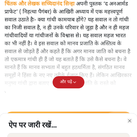
चिंतक और लेखक सच्चिदानंद सिन्हा
अपनी पुस्तक ‘द अनआर्मड
प्राफेट’ ( निहत्था पैगंबर) के आखिरी अध्याय में एक महत्त्वपूर्ण
सवाल उठाते हैः- क्या गांधी कामयाब होंगे? यह सवाल न तो गांधी
का निजी सवाल है, न ही उनके परिवार से जुड़ा है और न ही महज
गांधीवादियों या गांधीजनों के विश्वास से। यह सवाल महज भारत
का भी नहीं है। वे इस सवाल को मानव प्रजाति के अस्तित्व के
सवाल से जोड़ते हैं और कहते हैं कि अगर मानव जाति को बचना है
तो एकमात्र गांधी ही हैं जो यह बताते हैं कि उसे कैसे बचना है। वे
मानते हैं कि मानव सभ्यता में बहुत हठधर्मिता है, संगठित मानव
समूहों ने हिंसा के नए नए तरीके ईजाद किए हैं। लेकिन आखिरकार
और पढ़ें
मनुष्य गांधी द्वारा बताए गए अहिंसा और शांति के रास्ते को
अपनाएगा।
ऐप पर जारी रखें...
ऐप पर जारी रखें...
ऐप पर जारी रखें...
ऐप पर जारी रखें...
ऐप पर जारी रखें...
ऐप पर जारी रखें...
ऐप पर जारी रखें...
सत्य हिन्दी ऐप
डाउनलोड
करें
Clo
Clo
Clo
Clo
Clo
Clo
Clo