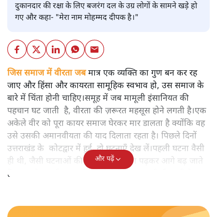
दुकानदार की रक्षा के लिए बजरंग दल के उग्र लोगों के सामने खड़े हो
गए और कहा- "मेरा नाम मोहम्मद दीपक है।"
जिस समाज में वीरता जब
मात्र एक व्यक्ति का गुण बन कर रह
जाए और हिंसा और कायरता सामूहिक स्वभाव हो, उस समाज के
बारे में चिंता होनी चाहिए।समूह में जब मामूली इंसानियत की
पहचान घट जाती है, वीरता की ज़रूरत महसूस होने लगती है।एक
अकेले वीर को पूरा कायर समाज घेरकर मार डालता है क्योंकि वह
उसे उसकी अमानवीयता की याद दिलाता रहता है। पिछले दिनों
उत्तराखंड के कोटद्वार में हुई दो घटनाएँ देख लें।पहली घटना वैसी
और पढ़ें
ही थी, जैसी घटनाओं की खबर हम रोज़ाना पढ़कर आगे बढ़ जाते
हैं।भारत के तक़रीबन हर हिस्से से ऐसी खबर आती ही रहती है।