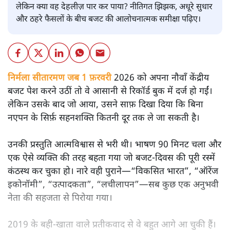
लेकिन क्या वह देहलीज़ पार कर पाया? नीतिगत झिझक, अधूरे सुधार
और ठहरे फैसलों के बीच बजट की आलोचनात्मक समीक्षा पढ़िए।
निर्मला सीतारमण जब 1 फ़रवरी
2026 को अपना नौवाँ केंद्रीय
बजट पेश करने उठीं तो वे आसानी से रिकॉर्ड बुक में दर्ज हो गईं।
लेकिन उसके बाद जो आया, उसने साफ़ दिखा दिया कि बिना
नएपन के सिर्फ़ सहनशक्ति कितनी दूर तक ले जा सकती है।
उनकी प्रस्तुति आत्मविश्वास से भरी थी। भाषण 90 मिनट चला और
एक ऐसे व्यक्ति की तरह बहता गया जो बजट‑दिवस की पूरी रस्में
कंठस्थ कर चुका हो। नारे वही पुराने—“विकसित भारत”, “ऑरेंज
इकोनॉमी”, “उत्पादकता”, “लचीलापन”—सब कुछ एक अनुभवी
नेता की सहजता से पिरोया गया।
2019 के बही‑खाता वाले प्रतीकवाद से वे बहुत आगे आ चुकी हैं।