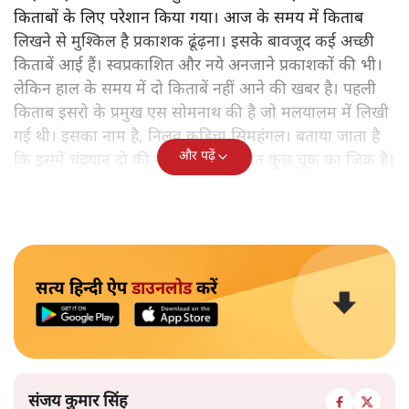
किताबों के लिए परेशान किया गया। आज के समय में किताब
लिखने से मुश्किल है प्रकाशक ढूंढ़ना। इसके बावजूद कई अच्छी
किताबें आई हैं। स्वप्रकाशित और नये अनजाने प्रकाशकों की भी।
लेकिन हाल के समय में दो किताबें नहीं आने की खबर है। पहली
किताब इसरो के प्रमुख एस सोमनाथ की है जो मलयालम में लिखी
गई थी। इसका नाम है, निलवु कुडिचा सिमहंगल। बताया जाता है
और पढ़ें
कि इसमें चंद्रयान दो की नाकामी से संबंधित कुछ चूक का जिक्र है।
सत्य हिन्दी ऐप
डाउनलोड
करें
संजय कुमार सिंह