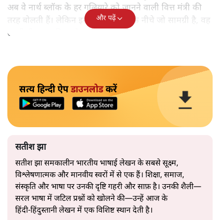
अब वे नार्थ ब्लॉक के हर गलियारे को जानने वाली वित्त मंत्री की
और पढ़ें
तरह बोलती हैं। लेकिन इस आत्मविश्वास के नीचे जो सामग्री है, वह
उतनी ही अनुमानित और दोहराव भरी।
सत्य हिन्दी ऐप
डाउनलोड
करें
सतीश झा
सतीश झा समकालीन भारतीय भाषाई लेखन के सबसे सूक्ष्म,
विश्लेषणात्मक और मानवीय स्वरों में से एक हैं। शिक्षा, समाज,
संस्कृति और भाषा पर उनकी दृष्टि गहरी और साफ़ है। उनकी शैली—
सरल भाषा में जटिल प्रश्नों को खोलने की—उन्हें आज के
हिंदी‑हिंदुस्तानी लेखन में एक विशिष्ट स्थान देती है।