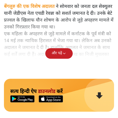
बेंगलुरु की एक विशेष अदालत
ने सोमवार को जनता दल सेक्युलर
यानी जेडीएस नेता एचडी रेवन्ना को सशर्त जमानत दे दी। उनके बेटे
प्रज्वल के खिलाफ यौन शोषण के आरोप से जुड़े अपहरण मामले में
उनको गिरफ़्तार किया गया था।
एक महिला के अपहरण से जुड़े मामले में कर्नाटक के पूर्व मंत्री को
14 मई तक न्यायिक हिरासत में भेजा गया था। लेकिन अब उनको
अदालत ने जमानत दे दी है। हालाँकि अदालत ने जमानत के साथ
और पढ़ें
कई शर्तें लगा दी हैं। अदालत ने उनसे 5 लाख का निजी मुचलका
भरने और अन्य शर्तों के साथ जांच में सहयोग करने को कहा है।
सत्य हिन्दी ऐप
डाउनलोड
करें