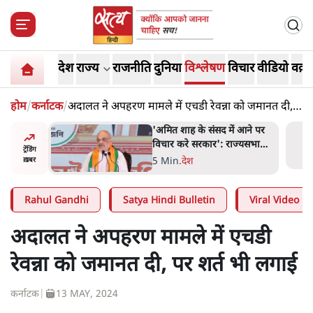
देश
राज्य
राजनीति
दुनिया
विश्लेषण
विचार
वीडियो
वक़्त
होम
/
कर्नाटक
/
अदालत ने अपहरण मामले में एचडी रेवन्ना को जमानत दी,
पर शर्त भी लगाई
दास्तान-
'अमित शाह के संसद में आने पर
े 5 नहीं,
विचार करे सरकार': राज्यसभा
ट्रेंडिंग
सभापति ने केंद्र से कहा
5 Min
.
देश
ख़बर
Rahul Gandhi
Satya Hindi Bulletin
Viral Video
अदालत ने अपहरण मामले में एचडी
रेवन्ना को जमानत दी, पर शर्त भी लगाई
कर्नाटक
|
13 MAY, 2024