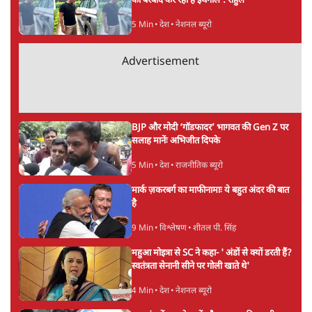
ताजा खबरें
NALSAR दीक्षांत समारोह के मुख्य अतिथि के रूप
में CJI सूर्यकांत का छात्रों ने किया विरोध
6 Min
•
तेलंगाना
ईरान ने जारी किया मुजतबा खामेनेई का वीडियो;
स्वास्थ्य पर इसराइली मीडिया में चल रही थीं अफवाहें
7 Min
•
दुनिया
जेन-ज़ी के लिए नहीं, संघ की राजनैतिक हेजेमनी
बचाने आए हैं मोहन भागवत!
14 Min
•
विमर्श
Advertisement