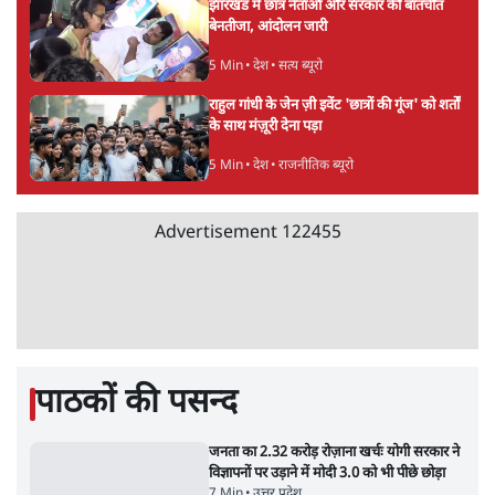
होर्मुज समझौते के करीब पहुँचे ईरान-ओमान, लेकिन
स्ट्रेट को खोलने के लिए तेहरान ने रखी कड़ी शर्तें
8 Min
•
दुनिया
BJP-RSS की वजह से राहुल के प्रयागराज
'Chhatron Ki Goonj' कार्यक्रम में उमड़ी युवाओं
की भारी भीड़
1 Min
•
विश्लेषण
UPI नागरिकों के लिए रहेगा मुफ्त, बड़े व्यापारियों पर
लग सकता है मामूली चार्ज: केंद्र
9 Min
•
अर्थतंत्र
Advertisement
चीन के अतिक्रमण के दावों को अरुणाचल के सीएम
पेमा खांडू ने किया खारिज
3 Min
•
अरुणाचल प्रदेश