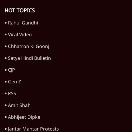
'महाराष्ट्र में गैर बीजेपी वोटरों के नामों को काटने की
बड़ी साज़िश'- रोहित पवार का आरोप
4 Min
•
महाराष्ट्र
Advertisement
1224333
केरल
केरल हाई कोर्ट ने देवताओं, शहीदों के नाम पर ली गई
बीजेपी पार्षदों की शपथ को रद्द किया
4 Min
•
केरल
सीपीएम नेता पी. विजयन के घर ईडी का छापा,
सीपीएम कार्यकर्ताओं ने तोड़फोड़ की
5 Min
•
केरल
केरल के CEO केलकर को सीएम का सचिव बनाने