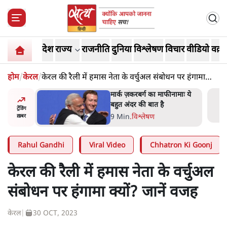
देश
राज्य
राजनीति
दुनिया
विश्लेषण
विचार
वीडियो
वक़्त
होम
/
केरल
/
केरल की रैली में हमास नेता के वर्चुअल संबोधन पर हंगामा
क्यों? जानें वजह
र’ भागवत
मार्क ज़करबर्ग का माफीनामाः ये
ेंः
बहुत अंदर की बात है
ट्रेंडिंग
9 Min
.
विश्लेषण
ख़बर
Rahul Gandhi
Viral Video
Chhatron Ki Goonj
केरल की रैली में हमास नेता के वर्चुअल
संबोधन पर हंगामा क्यों? जानें वजह
केरल
|
30 OCT, 2023