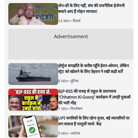
मुकेश कुमार
लेखक सत्यहिंदी के संपादक हैं।
मुकेश कुमार
की और स्टोरी पढ़ें
भारत–यूरोप संवाद: दूरदर्शी रणनीति या
हालात से उपजा मोड़?
विश्लेषण
|
सतीश झा
|
29 JAN, 2026
भारत ईयू मुक्त व्यापार समझौताः ईयू अध्यक्ष उर्सुला वॉन डेर लेयेन और
पीएम मोदी