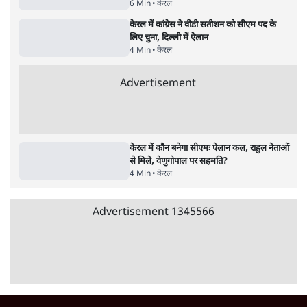
Advertisement
122455
पाठकों की पसन्द
जनता का 2.32 करोड़ रोज़ाना खर्चः योगी सरकार ने
विज्ञापनों पर उड़ाने में मोदी 3.0 को भी पीछे छोड़ा
7 Min
•
उत्तर प्रदेश
शिक्षा संस्थान ‘विद्यार्थी’ नहीं, ‘अनुयायी’ तैयार कर
रहे, राहुल गांधी के बयान से छिड़ी नई बहस
6 Min
•
वक़्त-बेवक़्त
क्या 95 साल पुराने भारतीय सांख्यिकी संस्थान की
स्वायत्तता पर भी अब मंडरा रहा ख़तरा?
8 Min
•
विश्लेषण
Advertisement