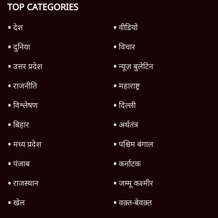
उलटबांसीः राष्ट्र के चरित्र की मरम्मत जारी है
11 Min
•
व्यंग्य/उलटबाँसी
Parliament LIVE | हंगामे के बीच फिर शुरू हुई
संसद | 2 Bills Today
दिल्ली
जंतर-मंतर पर युवा आक्रोश के बाद संघ की बेचैनी
क्यों बढ़ी? प्रो. अपूर्वानंद ने बताईं 5 बड़ी वजहें
7 Min
•
विश्लेषण
Advertisement
मैं अपने सारे सर्टिफिकेट दिखाने को तैयार, मोदी जी
भी अपनी डिग्री दिखाएंः दिपके
4 Min
•
देश