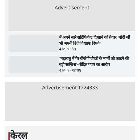
सर्वाधिक पढ़ी गयी खबरें
UPI पर प्रस्तावित शुल्क के पीछे ट्रंप का दबाव?
वीजा-मास्टरकार्ड को फायदा पहुँचाने की चर्चा
6 Min
•
विश्लेषण
•
नेशनल ब्यूरो
'E20- दाल में काला नहीं, पूरी दाल ही काली; वाहनों
को बरबाद कर रहा है इथेनॉल': राहुल
5 Min
•
देश
•
नेशनल ब्यूरो
Advertisement
BJP और मोदी ‘गॉडफादर’ भागवत की Gen Z पर