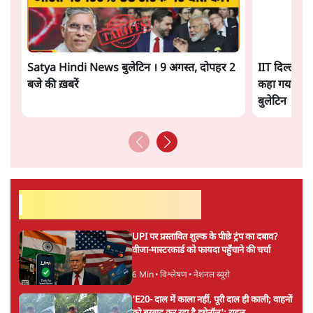
सत्य हिन्दी ऐप
डाउनलोड
करें
सतीश झा
सतीश झा समकालीन भारतीय भाषाई लेखन के सबसे सूक्ष्म,
विश्लेषणात्मक और मानवीय स्वरों में से एक हैं। शिक्षा, समाज,
संस्कृति और भाषा पर उनकी दृष्टि गहरी और साफ़ है। उनकी शैली—
सरल भाषा में जटिल प्रश्नों को खोलने की—उन्हें आज के
हिंदी‑हिंदुस्तानी लेखन में एक विशिष्ट स्थान देती है।
सतीश झा
की और स्टोरी पढ़ें
अगली खबर लोड हो रही है...