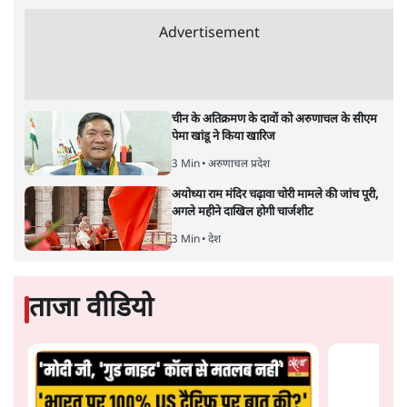
सतीश झा
भारत-यूरोपीय संघ मुक्त व्यापार समझौताः क्या यूरोप की ओर भारत
का झुकाव एक लंबा रणनीतिक नज़रिया है या वैश्विक दबावों और
अमेरिकी अनिश्चितता की वजह से उठाया गया एक कदम है? वरिष्ठ
पत्रकार सतीश झा का आकलनः
कूटनीति में समय ही सबसे
बड़ा कारक होता है। भारत का यूरोप की
ओर ताज़ा झुकाव—जिसका ठोस रूप हाल ही में संपन्न भारत–
यूरोपीय संघ मुक्त व्यापार समझौते (एफ़टीए) में दिखाई देता है—
किसी दीर्घकालिक रणनीतिक दूरदृष्टि की पराकाष्ठा कम, और
परिस्थितियों के दबाव में लिया गया एक तेज़ निर्णय अधिक लगता
और पढ़ें
है।