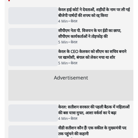
सलाह मानेंः अभिजीत दिपके
5 Min
•
देश
•
राजनीतिक ब्यूरो
मार्क ज़करबर्ग का माफीनामाः ये बहुत अंदर की बात
है
9 Min
•
विश्लेषण
•
शीतल पी. सिंह
महुआ मोइत्रा से SC ने कहा- ' अंडों से क्यों डरती हैं?
स्वतंत्रता सेनानी सीने पर गोली खाते थे'
4 Min
•
देश
•
नेशनल ब्यूरो
झारखंड में छात्र नेताओं और सरकार की बातचीत
बेनतीजा, आंदोलन जारी
5 Min
•
देश
•
सत्य ब्यूरो
राहुल गांधी के जेन ज़ी इवेंट 'छात्रों की गूंज' को शर्तों
के साथ मंज़ूरी देना पड़ा
5 Min
•
देश
•
राजनीतिक ब्यूरो