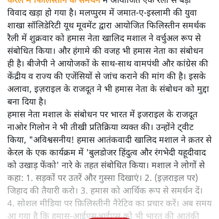
केरल में फिलिस्तीन के समर्थन में आयोजित एक रैली से बड़ा
विवाद खड़ा हो गया है। मलप्पुरम में जमात-ए-इस्लामी की युवा
शाखा सॉलिडेरिटी यूथ मूवमेंट द्वारा आयोजित फिलिस्तीन समर्थक
रैली में शुक्रवार को हमास नेता खालिद मशाल ने वर्चुअल रूप से
संबोधित किया। और हंगामे की वजह भी हमास नेता का संबोधन
ही है। बीजेपी ने आयोजकों के साथ-साथ वामपंथी और कांग्रेस की
केंद्रीय व राज्य की एजेंसियों से जांच कराने की मांग की है। इसके
अलावा, इज़राइल के राजदूत ने भी हमास नेता के संबोधन को मुद्दा
बना दिया है।
हमास नेता मशाल के संबोधन पर भारत में इजराइल के राजदूत
नाओर गिलोन ने भी तीखी प्रतिक्रिया व्यक्त की। उन्होंने ट्वीट
किया, "अविश्वसनीय! हमास आतंकवादी खालिद मशाल ने क़तर से
केरल के एक कार्यक्रम में 'बुलडोजर हिंदुत्व और रंगभेदी यहूदीवाद
को उखाड़ फेंको' नारे के तहत संबोधित किया। मशाल ने लोगों से
कहा: 1. सड़कों पर उतरें और गुस्सा दिखाएं। 2. (इज़राइल पर)
जिहाद की तैयारी करो। 3. हमास को आर्थिक रूप से समर्थन दें।
4. सोशल मीडिया पर फ़िलिस्तीनी नैरेटिव का प्रचार करें। अब समय
आ गया है कि हमास-आईएसआईएस को भी भारत की आतंकी