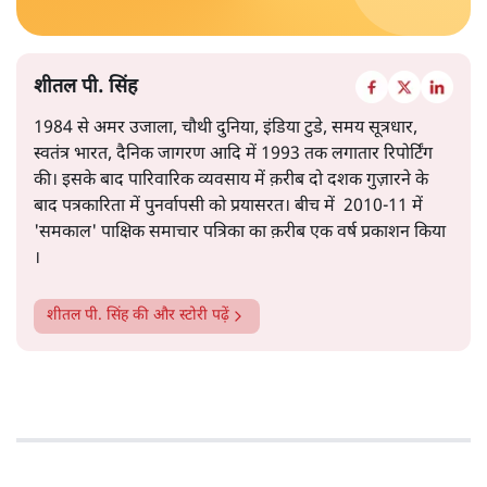
की ओर तेज़ी से जाना- ये सभी संकेत इस ओर इशारा करते हैं कि
और पढ़ें
समस्या अस्थायी नहीं, बल्कि गहरी और प्रणालीगत यानी स्ट्रक्चरल
है।
सत्य हिन्दी ऐप
डाउनलोड
करें
शीतल पी. सिंह
1984 से अमर उजाला, चौथी दुनिया, इंडिया टुडे, समय सूत्रधार,
स्वतंत्र भारत, दैनिक जागरण आदि में 1993 तक लगातार रिपोर्टिंग
की। इसके बाद पारिवारिक व्यवसाय में क़रीब दो दशक गुज़ारने के
बाद पत्रकारिता में पुनर्वापसी को प्रयासरत। बीच में 2010-11 में