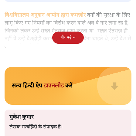
मुकेश कुमार
आप हैरान हुए या नहीं। पीएम मोदी और अमित शाह के खिलाफ
जेएनयू में जब कब्र खुदने वाले आपत्तिजनक नारे लगे तो फौरन
एफआईआर दर्ज की गई। छात्रों को देशद्रोही कहा गया। वैसे ही नारे
अब सवर्ण प्रदर्शनकारी पूरे देश में लगा रहे हैं तो चुप्पी है। कोई संज्ञान