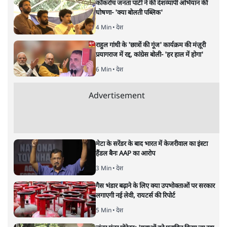
Advertisement
122455
पाठकों की पसन्द
RSS नेता की जंतर मंतर आंदोलन पर टिप्पणी- सीधे
फायरिंग कराता, महिलाओं का रेप करवाता
4 Min
•
देश
शिक्षा संस्थान ‘विद्यार्थी’ नहीं, ‘अनुयायी’ तैयार कर
रहे, राहुल गांधी के बयान से छिड़ी नई बहस
6 Min
•
वक़्त-बेवक़्त
इंस्टाग्राम पर आरक्षण हटाओ आंदोलन का शिगूफा,
क्या Gen Z एकता तोड़ने की मुहिम?
7 Min
•
देश