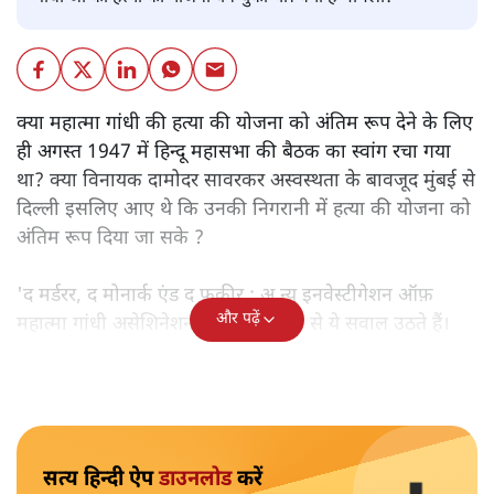
क्या महात्मा गांधी की हत्या की योजना को अंतिम रूप देने के लिए
ही अगस्त 1947 में हिन्दू महासभा की बैठक का स्वांग रचा गया
था? क्या विनायक दामोदर सावरकर अस्वस्थता के बावजूद मुंबई से
दिल्ली इसलिए आए थे कि उनकी निगरानी में हत्या की योजना को
अंतिम रूप दिया जा सके ?
'द मर्डरर, द मोनार्क एंड द फ़कीर : अ न्यू इनवेस्टीगेशन ऑफ़
और पढ़ें
महात्मा गांधी असेशिनेशन' नामक किताब से ये सवाल उठते हैं।
सत्य हिन्दी ऐप
डाउनलोड
करें