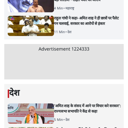
क्या आप इंदिरा गांधी का अपमान सही मानते हैं?
5 Min
•
महाराष्ट्र
•
मुंबई ब्यूरो
संसदीय समिति-मेटा की बैठकः मार्क ज़करबर्ग ने
भारत सरकार से माफी मांगी
5 Min
•
देश
•
राजनीतिक ब्यूरो
मेटा के सरेंडर के बाद भारत में केजरीवाल का इंस्टा
हैंडल बैनः AAP का आरोप
3 Min
•
देश
•
नेशनल ब्यूरो
जंतर-मंतर प्रोटेस्ट- 'ताकतवर सरकार के नाम पर
आक्रामकता न दिखाए पुलिस, जेन जी को सुने': SC
5 Min
•
देश
•
नेशनल ब्यूरो
जंतर मंतर प्रोटेस्ट: 'युवाओं को प्रताड़ित किया जा रहा
है, पर मोदी-शाह में बोलने की हिम्मत नहीं'- राहुल
7 Min
•
देश
•
नेशनल ब्यूरो