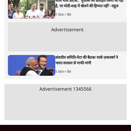
Advertisement
जनता का 2.32 करोड़ रोज़ाना खर्चः योगी सरकार ने
विज्ञापनों पर उड़ाने में मोदी 3.0 को भी पीछे छोड़ा
7 Min
•
उत्तर प्रदेश
क्या 95 साल पुराने भारतीय सांख्यिकी संस्थान की
स्वायत्तता पर भी अब मंडरा रहा ख़तरा?
8 Min
•
विश्लेषण
जंतर-मंतर पर युवा आक्रोश के बाद संघ की बेचैनी
क्यों बढ़ी? प्रो. अपूर्वानंद ने बताईं 5 बड़ी वजहें
7 Min
•
विश्लेषण
Advertisement