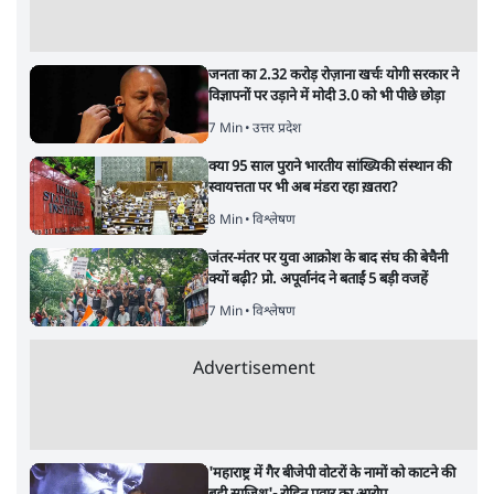
सर्वाधिक पढ़ी गयी खबरें
'महाराष्ट्र में गैर बीजेपी वोटरों के नामों को काटने की
बड़ी साज़िश'- रोहित पवार का आरोप
4 Min
•
महाराष्ट्र
•
मुंबई ब्यूरो
RSS जेन अल्फा संवादः दिपके ने कहा- 70-80 साल
के बुजुर्ग से जेन जी को क्या मिलेगा
7 Min
•
देश
•
राजनीतिक ब्यूरो
Advertisement
'गूंगी गुड़िया' वाले तंज पर एनसीपी ने कांग्रेस से पूछा-