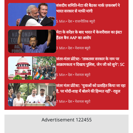
तरुण तेजपाल को 2013 के रेप केस में 10 साल की
जेल, बॉम्बे हाई कोर्ट ने सुनाई सजा
6 Min
•
महाराष्ट्र
मेटा के सरेंडर के बाद भारत में केजरीवाल का इंस्टा
हैंडल बैनः AAP का आरोप
3 Min
•
देश
राम मंदिर में चढ़ावे को लेकर विवाद: SP के मनोज
यादव ने BJP और RSS पर निशाना साधा | CM
योगी को क्लीन चिट मिली
विश्लेषण
Advertisement
जनता का 2.32 करोड़ रोज़ाना खर्चः योगी सरकार ने
विज्ञापनों पर उड़ाने में मोदी 3.0 को भी पीछे छोड़ा
7 Min
•
उत्तर प्रदेश