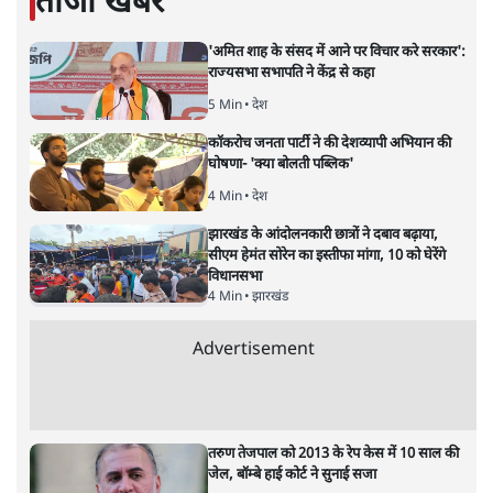
मुकेश कुमार
की और स्टोरी पढ़ें
भारत–यूरोप संवाद: दूरदर्शी रणनीति या
हालात से उपजा मोड़?
विश्लेषण
|
सतीश झा
|
29 JAN, 2026
भारत ईयू मुक्त व्यापार समझौताः ईयू अध्यक्ष उर्सुला वॉन डेर लेयेन और
पीएम मोदी
सतीश झा