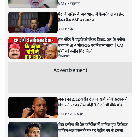
भारत-यूरोपीय संघ मुक्त व्यापार समझौताः क्या यूरोप की ओर भारत
का झुकाव एक लंबा रणनीतिक नज़रिया है या वैश्विक दबावों और
अमेरिकी अनिश्चितता की वजह से उठाया गया एक कदम है? वरिष्ठ
पत्रकार सतीश झा का आकलनः
कूटनीति में समय ही सबसे
बड़ा कारक होता है। भारत का यूरोप की
ओर ताज़ा झुकाव—जिसका ठोस रूप हाल ही में संपन्न भारत–
यूरोपीय संघ मुक्त व्यापार समझौते (एफ़टीए) में दिखाई देता है—
किसी दीर्घकालिक रणनीतिक दूरदृष्टि की पराकाष्ठा कम, और
परिस्थितियों के दबाव में लिया गया एक तेज़ निर्णय अधिक लगता
और पढ़ें
है।