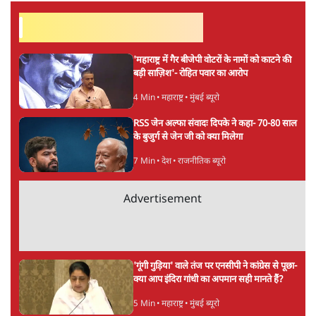
ताजा खबरें
'अमित शाह के संसद में आने पर विचार करे सरकार':
राज्यसभा सभापति ने केंद्र से कहा
5 Min
•
देश
कॉकरोच जनता पार्टी ने की देशव्यापी अभियान की
घोषणा- 'क्या बोलती पब्लिक'
4 Min
•
देश
झारखंड के आंदोलनकारी छात्रों ने दबाव बढ़ाया,
सीएम हेमंत सोरेन का इस्तीफा मांगा, 10 को घेरेंगे
विधानसभा
4 Min
•
झारखंड
Advertisement