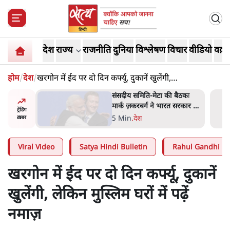
देश
राज्य
राजनीति
दुनिया
विश्लेषण
विचार
वीडियो
वक़्त
होम
/
देश
/
खरगोन में ईद पर दो दिन कर्फ्यू, दुकानें खुलेंगी,
लेकिन मुस्लिम घरों में पढ़ें नमाज़
ज पर एनसीपी
संसदीय समिति-मेटा की बैठकः
 आप इंदिरा
मार्क ज़करबर्ग ने भारत सरकार से
ट्रेंडिंग
नते हैं?
माफी मांगी
5 Min
.
देश
ख़बर
Viral Video
Satya Hindi Bulletin
Rahul Gandhi
खरगोन में ईद पर दो दिन कर्फ्यू, दुकानें
खुलेंगी, लेकिन मुस्लिम घरों में पढ़ें
नमाज़