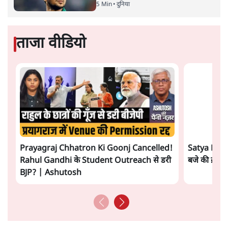
सत्य हिन्दी ऐप
डाउनलोड
करें
सतीश झा
सतीश झा समकालीन भारतीय भाषाई लेखन के सबसे सूक्ष्म,
विश्लेषणात्मक और मानवीय स्वरों में से एक हैं। शिक्षा, समाज,
संस्कृति और भाषा पर उनकी दृष्टि गहरी और साफ़ है। उनकी शैली—
सरल भाषा में जटिल प्रश्नों को खोलने की—उन्हें आज के
हिंदी‑हिंदुस्तानी लेखन में एक विशिष्ट स्थान देती है।
सतीश झा
की और स्टोरी पढ़ें
अगली खबर लोड हो रही है...