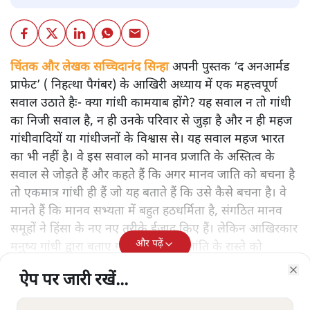
चिंतक और लेखक सच्चिदानंद सिन्हा
अपनी पुस्तक ‘द अनआर्मड
प्राफेट’ ( निहत्था पैगंबर) के आखिरी अध्याय में एक महत्त्वपूर्ण
सवाल उठाते हैः- क्या गांधी कामयाब होंगे? यह सवाल न तो गांधी
का निजी सवाल है, न ही उनके परिवार से जुड़ा है और न ही महज
गांधीवादियों या गांधीजनों के विश्वास से। यह सवाल महज भारत
का भी नहीं है। वे इस सवाल को मानव प्रजाति के अस्तित्व के
सवाल से जोड़ते हैं और कहते हैं कि अगर मानव जाति को बचना है
तो एकमात्र गांधी ही हैं जो यह बताते हैं कि उसे कैसे बचना है। वे
मानते हैं कि मानव सभ्यता में बहुत हठधर्मिता है, संगठित मानव
समूहों ने हिंसा के नए नए तरीके ईजाद किए हैं। लेकिन आखिरकार
और पढ़ें
मनुष्य गांधी द्वारा बताए गए अहिंसा और शांति के रास्ते को
अपनाएगा।
ऐप पर जारी रखें...
ऐप पर जारी रखें...
ऐप पर जारी रखें...
ऐप पर जारी रखें...
ऐप पर जारी रखें...
ऐप पर जारी रखें...
ऐप पर जारी रखें...
Clo
Clo
Clo
Clo
Clo
Clo
Clo