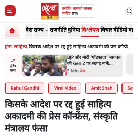
देश
राज्य
राजनीति
दुनिया
विश्लेषण
विचार
वीडियो
वक़्त
होम
/
साहित्य
/
किसके आदेश पर रद्द हुई साहित्य अकादमी की प्रेस कॉन्फ्रेंस,
संस्कृति मंत्रालय फंसा
ं, पूरी दाल
BJP और मोदी ‘गॉडफादर’ भागवत
रबाद कर
की Gen Z पर सलाह मानेंः
ट्रेंडिंग
अभिजीत दिपके
5 Min
.
देश
ख़बर
Rahul Gandhi
Viral Video
Amit Shah
Satya
किसके आदेश पर रद्द हुई साहित्य
अकादमी की प्रेस कॉन्फ्रेंस, संस्कृति
मंत्रालय फंसा