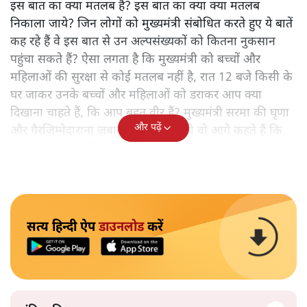
इस बात का क्या मतलब है? इस बात का क्या क्या मतलब
निकाला जाये? जिन लोगों को मुख्यमंत्री संबोधित करते हुए ये बातें
कह रहे हैं वे इस बात से उन अल्पसंख्यकों को कितना नुकसान
पहुंचा सकते हैं? ऐसा लगता है कि मुख्यमंत्री को बच्चों और
महिलाओं की सुरक्षा से कोई मतलब नहीं है, रात 12 बजे किसी के
घर जाकर उनके बच्चों और महिलाओं को डराकर आप क्या
दिखाना चाहते हैं, कि आप बहुत वीर हैं? मुख्यमंत्री सरमा की घृणा
और पढ़ें
और गैरजिम्मेदाराना ज़बान यहीं नहीं रुकती वो आगे कहते हैं कि
"अगर रिक्शा का किराया 5 रुपये है, तो उन्हें 4 रुपये दो।"
सत्य हिन्दी ऐप
डाउनलोड
करें