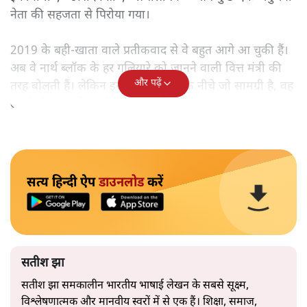
नेता की सहजता से पिरोया गया।
2019 के बही‑खाता वाले प्रतीकवाद से वे बहुत आगे आ चुकी हैं।
अब वे नार्थ ब्लॉक के हर गलियारे को जानने वाली वित्त मंत्री की
और पढ़ें
तरह बोलती हैं। लेकिन इस आत्मविश्वास के नीचे जो सामग्री है, वह
उतनी ही अनुमानित और दोहराव भरी।
सत्य हिन्दी ऐप
डाउनलोड
करें
सतीश झा
सतीश झा समकालीन भारतीय भाषाई लेखन के सबसे सूक्ष्म,
विश्लेषणात्मक और मानवीय स्वरों में से एक हैं। शिक्षा, समाज,