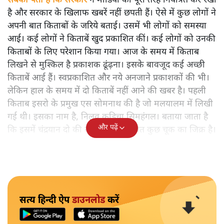
सबको पता है कि सरकार
ने मीडिया को पूरी तरह नियंत्रित कर रखा
है और सरकार के खिलाफ खबरें नहीं छपती हैं। ऐसे में कुछ लोगों ने
अपनी बात किताबों के जरिये बताई। उसमें भी लोगों को समस्या
आई। कई लोगों ने किताबें खुद प्रकाशित कीं। कई लोगों को उनकी
किताबों के लिए परेशान किया गया। आज के समय में किताब
लिखने से मुश्किल है प्रकाशक ढूंढ़ना। इसके बावजूद कई अच्छी
किताबें आई हैं। स्वप्रकाशित और नये अनजाने प्रकाशकों की भी।
लेकिन हाल के समय में दो किताबें नहीं आने की खबर है। पहली
किताब इसरो के प्रमुख एस सोमनाथ की है जो मलयालम में लिखी
गई थी। इसका नाम है, निलवु कुडिचा सिमहंगल। बताया जाता है
और पढ़ें
कि इसमें चंद्रयान दो की नाकामी से संबंधित कुछ चूक का जिक्र है।
सत्य हिन्दी ऐप
डाउनलोड
करें