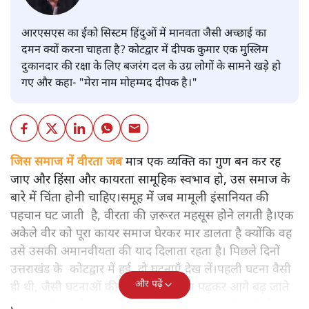
आरएसएस का ईको सिस्टम हिंदुओं में मानवता जैसी अच्छाई का
दमन क्यों करना चाहता है? कोटद्वार में दीपक कुमार एक मुस्लिम
दुकानदार की रक्षा के लिए बजरंग दल के उग्र लोगों के सामने खड़े हो
गए और कहा- "मेरा नाम मोहम्मद दीपक है।"
जिस समाज में वीरता जब
मात्र एक व्यक्ति का गुण बन कर रह
जाए और हिंसा और कायरता सामूहिक स्वभाव हो, उस समाज के
बारे में चिंता होनी चाहिए।समूह में जब मामूली इंसानियत की
पहचान घट जाती है, वीरता की ज़रूरत महसूस होने लगती है।एक
अकेले वीर को पूरा कायर समाज घेरकर मार डालता है क्योंकि वह
उसे उसकी अमानवीयता की याद दिलाता रहता है। पिछले दिनों
उत्तराखंड के कोटद्वार में हुई दो घटनाएँ देख लें।पहली घटना वैसी
और पढ़ें
ही थी, जैसी घटनाओं की खबर हम रोज़ाना पढ़कर आगे बढ़ जाते
हैं।भारत के तक़रीबन हर हिस्से से ऐसी खबर आती ही रहती है।