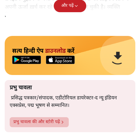
और पढ़ें
अपनी ऊर्जा ख़र्च कर रहे हैं। विचारधारा मर चुकी है। व्यक्ति
जिन्दाबाद!
सत्य हिन्दी ऐप
डाउनलोड
करें
प्रभु चावला
प्रसिद्ध पत्रकार/संपादक, एडीटोरियल डायरेक्टर-द न्यू इंडियन
एक्सप्रेस, पद्म भूषण से सम्मानित।
प्रभु चावला
की और स्टोरी पढ़ें