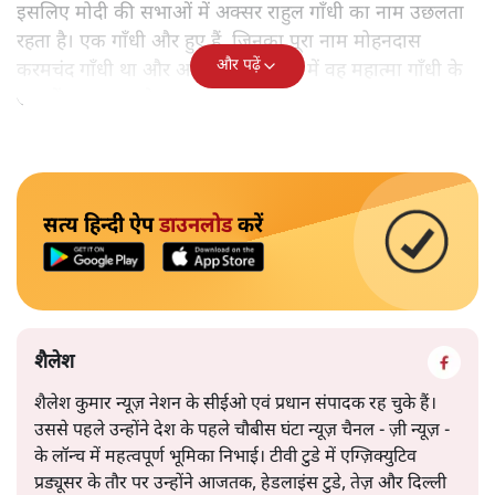
इसलिए मोदी की सभाओं में अक्सर राहुल गाँधी का नाम उछलता
रहता है। एक गाँधी और हुए हैं, जिनका पूरा नाम मोहनदास
और पढ़ें
करमचंद गाँधी था और आज़ादी की लड़ाई में वह महात्मा गाँधी के
रूप में मशहूर हुए थे।
सत्य हिन्दी ऐप
डाउनलोड
करें
शैलेश
शैलेश कुमार न्यूज़ नेशन के सीईओ एवं प्रधान संपादक रह चुके हैं।
उससे पहले उन्होंने देश के पहले चौबीस घंटा न्यूज़ चैनल - ज़ी न्यूज़ -
के लॉन्च में महत्वपूर्ण भूमिका निभाई। टीवी टुडे में एग्ज़िक्युटिव
प्रड्यूसर के तौर पर उन्होंने आजतक, हेडलाइंस टुडे, तेज़ और दिल्ली