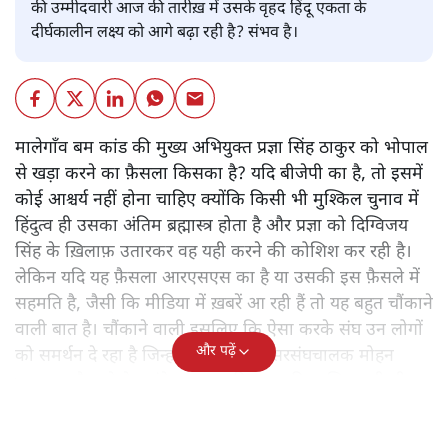
की उम्मीदवारी आज की तारीख़ में उसके वृहद हिंदू एकता के
दीर्घकालीन लक्ष्य को आगे बढ़ा रही है? संभव है।
मालेगाँव बम कांड की मुख्य अभियुक्त प्रज्ञा सिंह ठाकुर को भोपाल
से खड़ा करने का फ़ैसला किसका है? यदि बीजेपी का है, तो इसमें
कोई आश्चर्य नहीं होना चाहिए क्योंकि किसी भी मुश्किल चुनाव में
हिंदुत्व ही उसका अंतिम ब्रह्मास्त्र होता है और प्रज्ञा को दिग्विजय
सिंह के ख़िलाफ़ उतारकर वह यही करने की कोशिश कर रही है।
लेकिन यदि यह फ़ैसला आरएसएस का है या उसकी इस फ़ैसले में
सहमति है, जैसी कि मीडिया में ख़बरें आ रही हैं तो यह बहुत चौंकाने
वाली बात है। चौंकाने वाली इसलिए कि ऐसा करके संघ उन लोगों
और पढ़ें
को समर्थन दे रहा है जिन्होंने कभी उसके सरसंघचालक मोहन
भागवत और बड़े नेता इंद्रेश कुमार की हत्या की साज़िश रची थी।