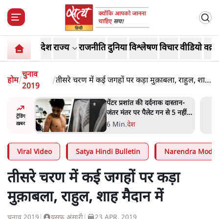
देश
राज्य
राजनीति
दुनिया
विश्लेषण
विचार
वीडियो
वक़्त
चुनाव
होम
/
/
तीसरे चरण में कई जगहों पर कड़ा मुक़ाबला, राहुल, शाह
2019
मैदान में
दास्तान-
क्या 95 साल पुराने भारतीय
े 5 नहीं,
सांख्यिकी संस्थान की स्वायत्तता पर
ट्रेंडिंग
भी अब मंडरा रहा ख़तरा?
8 Min
.
विश्लेषण
ख़बर
Viral Video
Satya Hindi Bulletin
Narendra Modi
तीसरे चरण में कई जगहों पर कड़ा
मुक़ाबला, राहुल, शाह मैदान में
चुनाव 2019
|
यूसुफ़ अंसारी
|
23 APR, 2019