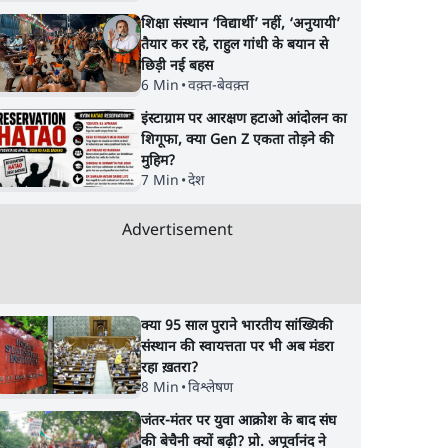
शिक्षा संस्थान ‘विद्यार्थी’ नहीं, ‘अनुयायी’
तैयार कर रहे, राहुल गांधी के बयान से
छिड़ी नई बहस
6 Min
•
वक़्त-बेवक़्त
इंस्टाग्राम पर आरक्षण हटाओ आंदोलन का
शिगूफा, क्या Gen Z एकता तोड़ने की
मुहिम?
7 Min
•
देश
Advertisement
क्या 95 साल पुराने भारतीय सांख्यिकी
संस्थान की स्वायत्तता पर भी अब मंडरा
रहा ख़तरा?
8 Min
•
विश्लेषण
जंतर-मंतर पर युवा आक्रोश के बाद संघ
की बेचैनी क्यों बढ़ी? प्रो. अपूर्वानंद ने