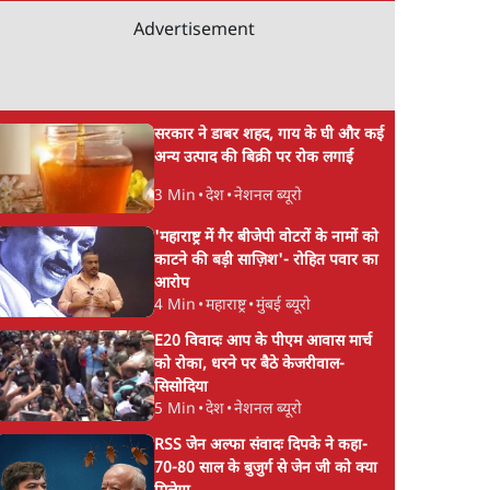
Advertisement
सरकार ने डाबर शहद, गाय के घी और कई
अन्य उत्पाद की बिक्री पर रोक लगाई
3 Min
•
देश
•
नेशनल ब्यूरो
'महाराष्ट्र में गैर बीजेपी वोटरों के नामों को
काटने की बड़ी साज़िश'- रोहित पवार का
आरोप
4 Min
•
महाराष्ट्र
•
मुंबई ब्यूरो
E20 विवादः आप के पीएम आवास मार्च
को रोका, धरने पर बैठे केजरीवाल-
सिसोदिया
5 Min
•
देश
•
नेशनल ब्यूरो
RSS जेन अल्फा संवादः दिपके ने कहा-
70-80 साल के बुजुर्ग से जेन जी को क्या