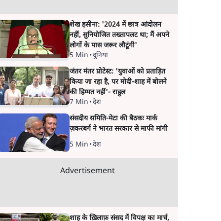
शेख हसीना: '2024 में छात्र आंदोलन
नहीं, सुनियोजित तख्तापलट था; मैं अपने
लोगों के पास जरूर लौटूंगी'
5 Min
•
दुनिया
जंतर मंतर प्रोटेस्ट: 'युवाओं को प्रताड़ित
किया जा रहा है, पर मोदी-शाह में बोलने
की हिम्मत नहीं'- राहुल
7 Min
•
देश
संसदीय समिति-मेटा की बैठकः मार्क
ज़करबर्ग ने भारत सरकार से माफी मांगी
5 Min
•
देश
Advertisement
शाह के ख़िलाफ़ संसद में विपक्ष का मार्च,