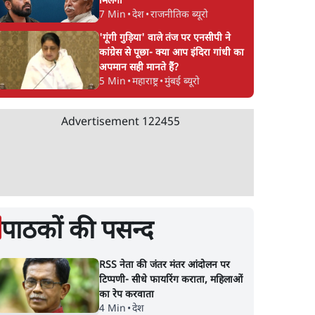
मिलेगा
7 Min
•
देश
•
राजनीतिक ब्यूरो
'गूंगी गुड़िया' वाले तंज पर एनसीपी ने
कांग्रेस से पूछा- क्या आप इंदिरा गांधी का
अपमान सही मानते हैं?
5 Min
•
महाराष्ट्र
•
मुंबई ब्यूरो
Advertisement
122455
पाठकों की पसन्द
RSS नेता की जंतर मंतर आंदोलन पर
टिप्पणी- सीधे फायरिंग कराता, महिलाओं
का रेप करवाता
4 Min
•
देश