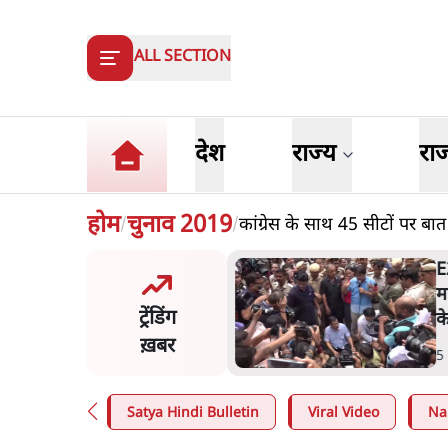
ALL SECTION
देश
राज्य
रा
होम
चुनाव 2019
कांग्रेस के साथ 45 सीटों पर ब
/
/
ष्ट्र में गैर बीजेपी वोटरों के नामों
E
टने की बड़ी साज़िश'- रोहित
म
ट्रेंडिंग
 का आरोप
क
ख़बर
n
.
महाराष्ट्र
5
Satya Hindi Bulletin
Viral Video
Na