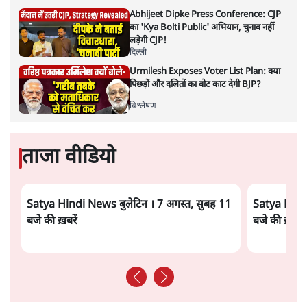
"छात्रों से डर गई Yogi Govt!" AISA President
का खुला ऐलान, Rahul Gandhi से घबराई UP
Govt?
विश्लेषण
Advertisement
Mohan Bhagwat Defends Gen Z! "Part
of the LGBTQ Community"—Is This
the RSS's New Move?
विश्लेषण
'बंगाल में मस्जिदों से लाउडस्पीकर हटाने का दबाव
डाला जा रहा': मुस्लिम नेताओं का अमित शाह को पत्र
6 Min
•
पश्चिम बंगाल
फेसबुक-एक्स को अवैध एआई कंटेंट, डीपफेक अब
36 नहीं, 3 घंटे में हटाना होगा? सरकार का नया
प्रस्ताव
6 Min
•
देश