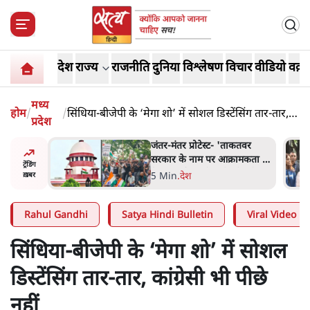
देश
राज्य
राजनीति
दुनिया
विश्लेषण
विचार
वीडियो
वक़्त
मध्य
होम
/
/
सिंधिया-बीजेपी के ‘मेगा शो’ में सोशल डिस्टेंसिंग तार-तार,
प्रदेश
कांग्रेसी भी पीछे नहीं
ाकतवर
जंतर मंतर प्रोटेस्ट: 'युवाओं को
रामकता न
प्रताड़ित किया जा रहा है, पर मोदी-
ट्रेंडिंग
ो सुने':
शाह में बोलने की हिम्मत नहीं'-
7 Min
.
देश
ख़बर
राहुल
Rahul Gandhi
Satya Hindi Bulletin
Viral Video
सिंधिया-बीजेपी के ‘मेगा शो’ में सोशल
डिस्टेंसिंग तार-तार, कांग्रेसी भी पीछे
नहीं