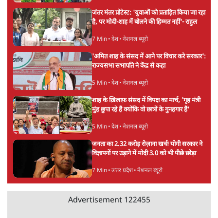
सर्वाधिक पढ़ी गयी खबरें
मेटा के सरेंडर के बाद भारत में केजरीवाल का इंस्टा
हैंडल बैनः AAP का आरोप
3 Min
•
देश
•
नेशनल ब्यूरो
संसदीय समिति-मेटा की बैठकः मार्क ज़करबर्ग ने
भारत सरकार से माफी मांगी
5 Min
•
देश
•
राजनीतिक ब्यूरो
Advertisement