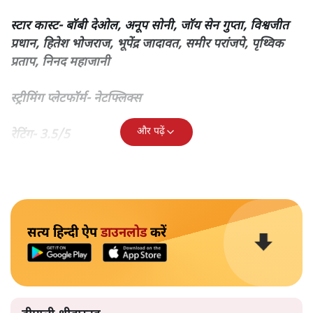
फ़िल्म ‘क्लास ऑफ़ 83’ पत्रकार एस. हुसैन जैदी की 2019 में आई
किताब ‘क्लास ऑफ 83: द पनिशर्स ऑफ मुंबई पुलिस’ की कहानी
पर आधारित है।
फ़िल्म- ‘क्लास ऑफ 83’
डायरेक्टर- अतुल सभरवाल
स्टार कास्ट- बॉबी देओल, अनूप सोनी, जॉय सेन गुप्ता, विश्वजीत
प्रधान, हितेश भोजराज, भूपेंद्र जादावत, समीर परांजपे, पृथ्विक
प्रताप, निनद महाजानी
स्ट्रीमिंग प्लेटफॉर्म- नेटफ्लिक्स
और पढ़ें
रेटिंग- 3.5/5