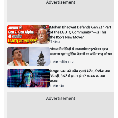
संजीव श्रीवास्तव
की और स्टोरी पढ़ें
अगली खबर लोड हो रही है...
ताजा खबरें
सीजेपी ने अपना 4 सूत्री एजेंडा जारी किया- शिक्षा,
रोज़गार, सरकारी संस्थाओं की जवाबदेही
3 Min
•
देश
पीएम मोदी की विदेश यात्राएंः 74.59 करोड़ रुपये
खर्च, हर घंटे करीब 12.4 लाख
3 Min
•
देश