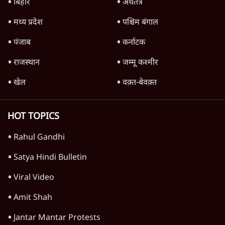
Digvijaya Singh का बड़ा दांव | Ram Mandir
Trust पर ठोकेंगे केस?
मध्य प्रदेश
Advertisement
1345566
TOP CATEGORIES
देश
वीडियो
दुनिया
विचार
उत्तर प्रदेश
न्यूज़ बुलेटिन