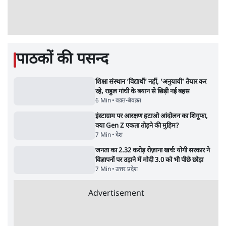
जंतर-मंतर प्रोटेस्ट- 'ताकतवर सरकार के नाम पर
आक्रामकता न दिखाए पुलिस, जेन जी को सुने': SC
5 Min
•
देश
•
नेशनल ब्यूरो
जंतर मंतर प्रोटेस्ट: 'युवाओं को प्रताड़ित किया जा रहा
है, पर मोदी-शाह में बोलने की हिम्मत नहीं'- राहुल
7 Min
•
देश
•
नेशनल ब्यूरो
'अमित शाह के संसद में आने पर विचार करे सरकार':
राज्यसभा सभापति ने केंद्र से कहा
5 Min
•
देश
•
नेशनल ब्यूरो
शाह के ख़िलाफ़ संसद में विपक्ष का मार्च, 'गृह मंत्री
मुंह छुपा रहे हैं क्योंकि वो छात्रों के गुनहगार हैं'
5 Min
•
देश
•
नेशनल ब्यूरो
जनता का 2.32 करोड़ रोज़ाना खर्चः योगी सरकार ने
विज्ञापनों पर उड़ाने में मोदी 3.0 को भी पीछे छोड़ा
7 Min
•
उत्तर प्रदेश
•
नेशनल ब्यूरो