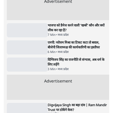
4 Min
•
महाराष्ट्र
राहुल गांधी ने कहा- अमित शाह ने ही छात्रों पर पैलेट
गन चलवाई, सरकार का आरोपों से इंकार
11 Min
•
देश
Advertisement
1224333
मध्य प्रदेश
दतिया उपचुनाव में कांग्रेस ने बीजेपी को 6 हजार वोटों
से हराया; नरोत्तम मिश्रा का गढ़ नहीं बचा
4 Min
•
मध्य प्रदेश
मूंग दाल प्रोटेस्टः मध्य प्रदेश के हज़ारों किसान भोपाल
पहुंचे, 100% एमएसपी की मांग
5 Min
•
मध्य प्रदेश