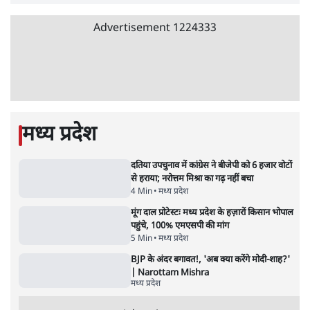
Advertisement
क्या 95 साल पुराने भारतीय सांख्यिकी संस्थान की
स्वायत्तता पर भी अब मंडरा रहा ख़तरा?
8 Min
•
विश्लेषण
उलटबांसीः राष्ट्र के चरित्र की मरम्मत जारी है
11 Min
•
व्यंग्य/उलटबाँसी
जंतर-मंतर पर युवा आक्रोश के बाद संघ की बेचैनी
क्यों बढ़ी? प्रो. अपूर्वानंद ने बताईं 5 बड़ी वजहें
7 Min
•
विश्लेषण
Advertisement
'महाराष्ट्र में गैर बीजेपी वोटरों के नामों को काटने की
बड़ी साज़िश'- रोहित पवार का आरोप