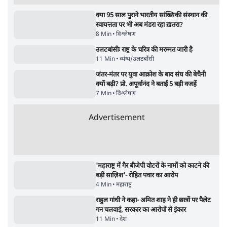
Advertisement
122455
पाठकों की पसन्द
शिक्षा संस्थान ‘विद्यार्थी’ नहीं, ‘अनुयायी’ तैयार कर
रहे, राहुल गांधी के बयान से छिड़ी नई बहस
6 Min
•
वक़्त-बेवक़्त
इंस्टाग्राम पर आरक्षण हटाओ आंदोलन का शिगूफा,
क्या Gen Z एकता तोड़ने की मुहिम?
7 Min
•
देश
जनता का 2.32 करोड़ रोज़ाना खर्चः योगी सरकार ने
विज्ञापनों पर उड़ाने में मोदी 3.0 को भी पीछे छोड़ा
7 Min
•
उत्तर प्रदेश