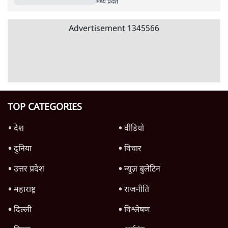
BJP के अंदर बगावत!, 'अब क्या करेंगे मोदी-शाह?'
| Narottam Mishra
मध्य प्रदेश
Advertisement
भाजपा को डैमेज करने वाली ‘खबरें’ कौन और क्यों
लीक कर रहा है?
7 Min
•
मध्य प्रदेश
एमपी: नरोत्तम मिश्रा का टिकट कटा तो बवाल,
बीजेपी जिलाध्यक्ष की कार्यकारिणी का इस्तीफा
6 Min
•
मध्य प्रदेश
दिग्विजय सिंह का राजनीति से संन्यास, अब धर्म के
लिए लड़ेंगे
3 Min
•
मध्य प्रदेश
Advertisement