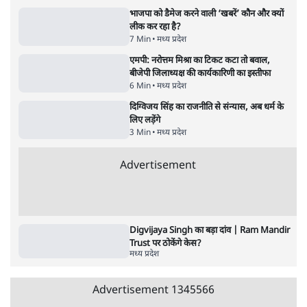
से हराया; नरोत्तम मिश्रा का गढ़ नहीं बचा
4 Min
•
मध्य प्रदेश
मूंग दाल प्रोटेस्टः मध्य प्रदेश के हज़ारों किसान भोपाल
पहुंचे, 100% एमएसपी की मांग
5 Min
•
मध्य प्रदेश
BJP के अंदर बगावत!, 'अब क्या करेंगे मोदी-शाह?'
| Narottam Mishra
मध्य प्रदेश
Advertisement
भाजपा को डैमेज करने वाली ‘खबरें’ कौन और क्यों
लीक कर रहा है?
7 Min
•
मध्य प्रदेश
एमपी: नरोत्तम मिश्रा का टिकट कटा तो बवाल,
बीजेपी जिलाध्यक्ष की कार्यकारिणी का इस्तीफा
6 Min
•
मध्य प्रदेश
दिग्विजय सिंह का राजनीति से संन्यास, अब धर्म के