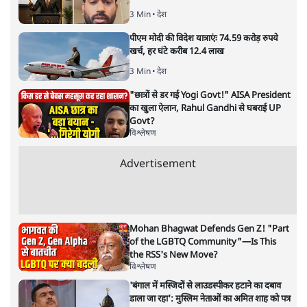
अगली खबर लोड हो रही है...
ताजा खबरें
सीजेपी ने अपना 4 सूत्री एजेंडा जारी किया- शिक्षा,
रोज़गार, सरकारी संस्थाओं की जवाबदेही
3 Min
•
देश
पीएम मोदी की विदेश यात्राएंः 74.59 करोड़ रुपये
खर्च, हर घंटे करीब 12.4 लाख
3 Min
•
देश
"छात्रों से डर गई Yogi Govt!" AISA President
का खुला ऐलान, Rahul Gandhi से घबराई UP