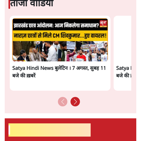
Abhijeet Dipke Press Conference: CJP
का 'Kya Bolti Public' अभियान, चुनाव नहीं
लड़ेगी CJP!
दिल्ली
Urmilesh Exposes Voter List Plan: क्या
पिछड़ों और दलितों का वोट काट देगी BJP?
विश्लेषण
ताजा वीडियो