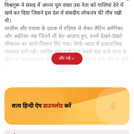
आखिर मोदी संसद में अपनी 11 साल की उपलब्धियों के बारे में कुछ
कहते तो क्या कहते? क्या वक्त बीतने के साथ ही नरेंद्र मोदी नेहरू के
सामने खुद को और ज्यादा निहत्था और असहाय नहीं पाएंगे?
गणतंत्र की स्थापना यानी संविधान लागू किये जाने की हीरक
जयंती का जश्न शुरू हुआ। दुनिया की नज़रें भारत पर टिक गईं।
दुनिया ने ये देखकर ताली बजाई कि सबसे बड़े लोकतंत्र और स्वयंभू
विश्वगुरू ने संसद में अपना पूरा वक्त उस नेता को गालियां देने में
खर्च कर दिया जिसने इस देश में संसदीय लोकतंत्र की नींव रखी
थी।
चालीस और पचास के दशक में एशिया से लेकर लैटिन अमेरिका
और अफ्रीका तक जितने भी देश आज़ाद हुए, उनमें देखते-देखते
लोकतंत्र का नामो-निशान मिट गया। सिर्फ भारत में प्रजातांत्रिक