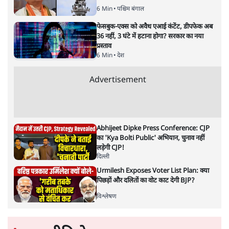
Govt?
विश्लेषण
Advertisement
Mohan Bhagwat Defends Gen Z! "Part
of the LGBTQ Community"—Is This
the RSS's New Move?
विश्लेषण
'बंगाल में मस्जिदों से लाउडस्पीकर हटाने का दबाव
डाला जा रहा': मुस्लिम नेताओं का अमित शाह को पत्र
6 Min
•
पश्चिम बंगाल
फेसबुक-एक्स को अवैध एआई कंटेंट, डीपफेक अब
36 नहीं, 3 घंटे में हटाना होगा? सरकार का नया
प्रस्ताव
6 Min
•
देश
Advertisement