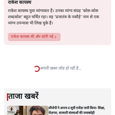
व्यवस्था बची रही। आखिर क्या फर्क था? सबसे बड़ा फर्क सत्ता के
और पढ़ें
शीर्ष पर जवाहर लाल नेहरू जैसे किसी व्यक्ति के होने और ना होने
का था।
सत्य हिन्दी ऐप
डाउनलोड
करें
राकेश कायस्थ
राकेश कायस्थ युवा व्यंग्यकार हैं। उनका व्यंग्य संग्रह 'कोस-कोस
शब्दकोश' बहुत चर्चित रहा। वह 'प्रजातंत्र के पकौड़े' नाम से एक
व्यंग्य उपन्यास भी लिख चुके हैं।
राकेश कायस्थ
की और स्टोरी पढ़ें