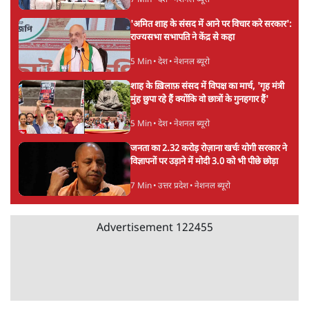
Advertisement
जंतर-मंतर प्रोटेस्ट- 'ताकतवर सरकार के नाम पर
आक्रामकता न दिखाए पुलिस, जेन जी को सुने': SC
5 Min
•
देश
•
नेशनल ब्यूरो
जंतर मंतर प्रोटेस्ट: 'युवाओं को प्रताड़ित किया जा रहा
है, पर मोदी-शाह में बोलने की हिम्मत नहीं'- राहुल
7 Min
•
देश
•
नेशनल ब्यूरो
'अमित शाह के संसद में आने पर विचार करे सरकार':
राज्यसभा सभापति ने केंद्र से कहा
5 Min
•
देश
•
नेशनल ब्यूरो
शाह के ख़िलाफ़ संसद में विपक्ष का मार्च, 'गृह मंत्री
मुंह छुपा रहे हैं क्योंकि वो छात्रों के गुनहगार हैं'