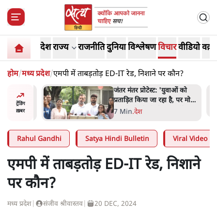
देश
राज्य
राजनीति
दुनिया
विश्लेषण
विचार
वीडियो
वक़्त
होम
/
मध्य प्रदेश
/
एमपी में ताबड़तोड़ ED-IT रेड, निशाने पर कौन?
ाकतवर
जंतर मंतर प्रोटेस्ट: 'युवाओं को
रामकता न
प्रताड़ित किया जा रहा है, पर मोदी-
ट्रेंडिंग
ो सुने':
शाह में बोलने की हिम्मत नहीं'-
7 Min
.
देश
ख़बर
राहुल
Rahul Gandhi
Satya Hindi Bulletin
Viral Video
एमपी में ताबड़तोड़ ED-IT रेड, निशाने
पर कौन?
मध्य प्रदेश
|
संजीव श्रीवास्तव
|
20 DEC, 2024