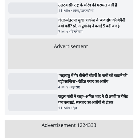
7 Min
•
देश
जनता का 2.32 करोड़ रोज़ाना खर्चः योगी सरकार ने
विज्ञापनों पर उड़ाने में मोदी 3.0 को भी पीछे छोड़ा
7 Min
•
उत्तर प्रदेश
Advertisement
क्या 95 साल पुराने भारतीय सांख्यिकी संस्थान की
स्वायत्तता पर भी अब मंडरा रहा ख़तरा?
8 Min
•
विश्लेषण
उलटबांसीः राष्ट्र के चरित्र की मरम्मत जारी है
11 Min
•
व्यंग्य/उलटबाँसी
जंतर-मंतर पर युवा आक्रोश के बाद संघ की बेचैनी
क्यों बढ़ी? प्रो. अपूर्वानंद ने बताईं 5 बड़ी वजहें
7 Min
•
विश्लेषण
Advertisement