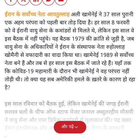
ईरान के सर्वोच्च नेता आयतुल्लाह
अली खामेनेई ने 37 साल पुरानी
एक अहम परंपरा को पहली बार तोड़ दिया है। हर साल 8 फरवरी
को वे ईरानी वायु सेना के कमांडरों से मिलते थे, लेकिन इस साल वे
इस बैठक में नहीं पहुंचे। यह बैठक 1979 की क्रांति से जुड़ी है, जब
वायु सेना के अधिकारियों ने ईरान के संस्थापक नेता रुहोल्लाह
खोमैनी से वफादारी का वादा किया था। खामेनेई 1989 से सर्वोच्च
नेता बने हैं और तब से हर साल इस बैठक में जाते रहे हैं। यहाँ तक
कि कोविड-19 महामारी के दौरान भी खामेनेई ने वह परंपरा नहीं
तोड़ी थी। तो क्या यह सब अमेरिकी हमले के ख़तरे के कारण हो रहा
है?
इस साल रविवार को बैठक हुई, लेकिन खामेनेई की जगह ईरानी
सशस्त्र बलों के चीफ ऑफ स्टाफ मेजर जनरल अब्दुलरहीम मौसवी
ने वायु सेना और एयर डिफेंस कमांडरों से मुलाकात की। यह खबर
और पढ़ें
ईरान इंटरनेशनल और अन्य मीडिया ने दी है। ईरान के सरकारी
मीडिया ने भी पुष्टि की कि बैठक में सर्वोच्च नेता नहीं थे।