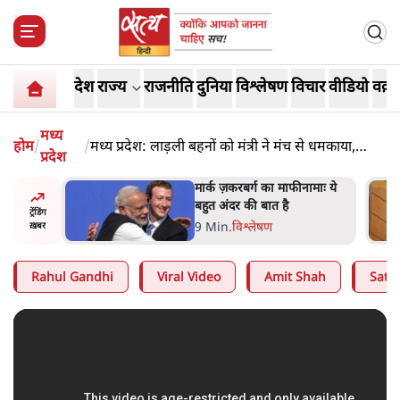
देश
राज्य
राजनीति
दुनिया
विश्लेषण
विचार
वीडियो
वक़्त
मध्य
होम
/
/
मध्य प्रदेश: लाड़ली बहनों को मंत्री ने मंच से धमकाया,
प्रदेश
बाजार में पिटाई!
नामाः ये
महुआ मोइत्रा से SC ने कहा- ' अंडों
से क्यों डरती हैं? स्वतंत्रता सेनानी
ट्रेंडिंग
सीने पर गोली खाते थे'
4 Min
.
देश
ख़बर
Rahul Gandhi
Viral Video
Amit Shah
Satya