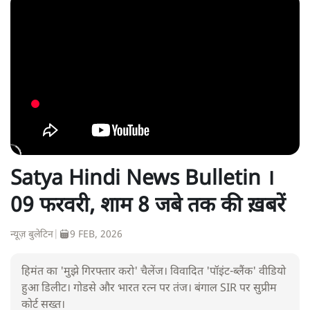
Satya Hindi News Bulletin ।
09 फरवरी, शाम 8 जबे तक की ख़बरें
न्यूज़ बुलेटिन
|
9 FEB, 2026
हिमंत का 'मुझे गिरफ्तार करो' चैलेंज। विवादित 'पॉइंट-ब्लैंक' वीडियो
हुआ डिलीट। गोडसे और भारत रत्न पर तंज। बंगाल SIR पर सुप्रीम
कोर्ट सख्त।