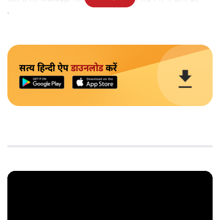
वजह हमारी कोई धमकी नहीं थी, यह उनका डर था।'
सत्य हिन्दी ऐप
डाउनलोड
करें