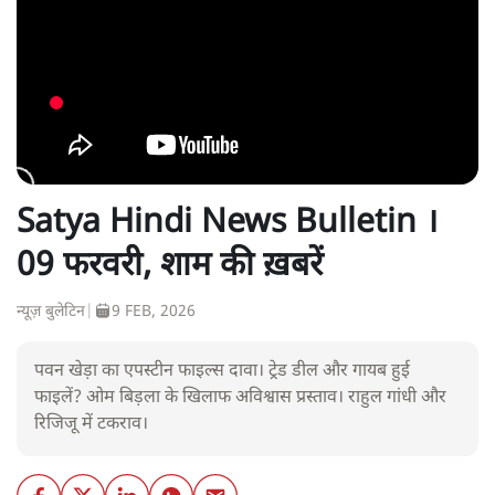
Satya Hindi News Bulletin ।
09 फरवरी, शाम की ख़बरें
न्यूज़ बुलेटिन
|
9 FEB, 2026
पवन खेड़ा का एपस्टीन फाइल्स दावा। ट्रेड डील और गायब हुई
फाइलें? ओम बिड़ला के खिलाफ अविश्वास प्रस्ताव। राहुल गांधी और
रिजिजू में टकराव।