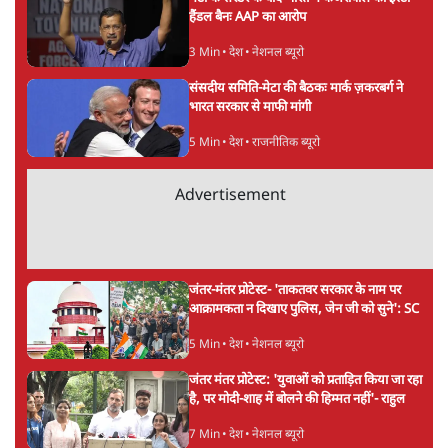
भागवत बोले- 'जेन ज़ी पर आँख मूंदकर भरोसा,
आंदोलन देश-विरोधी नहीं'; अतुल लिमये बोले थे-
'एंटी नेशनल'
6 Min
•
देश
Advertisement
अतीक अहमद के बेटे अबान अहमद की सड़क हादसे
में मौत, जेल में बंद भाई से मिलने जा रहे थे
5 Min
•
उत्तर प्रदेश
उलटबांसीः राष्ट्र के चरित्र की मरम्मत जारी है
11 Min
•
व्यंग्य/उलटबाँसी
'अमित शाह के संसद में आने पर विचार करे सरकार':
राज्यसभा सभापति ने केंद्र से कहा
5 Min
•
देश