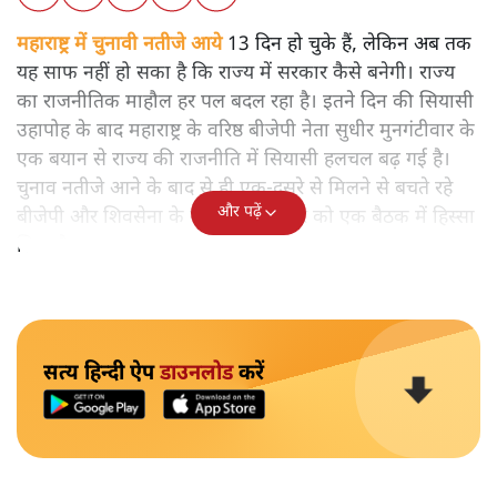
महाराष्ट्र में चुनावी नतीजे आये
13 दिन हो चुके हैं, लेकिन अब तक
यह साफ नहीं हो सका है कि राज्य में सरकार कैसे बनेगी। राज्य
का राजनीतिक माहौल हर पल बदल रहा है। इतने दिन की सियासी
उहापोह के बाद महाराष्ट्र के वरिष्ठ बीजेपी नेता सुधीर मुनगंटीवार के
एक बयान से राज्य की राजनीति में सियासी हलचल बढ़ गई है।
चुनाव नतीजे आने के बाद से ही एक-दूसरे से मिलने से बचते रहे
और पढ़ें
बीजेपी और शिवसेना के नेताओं ने बुधवार को एक बैठक में हिस्सा
लिया है।
सत्य हिन्दी ऐप
डाउनलोड
करें