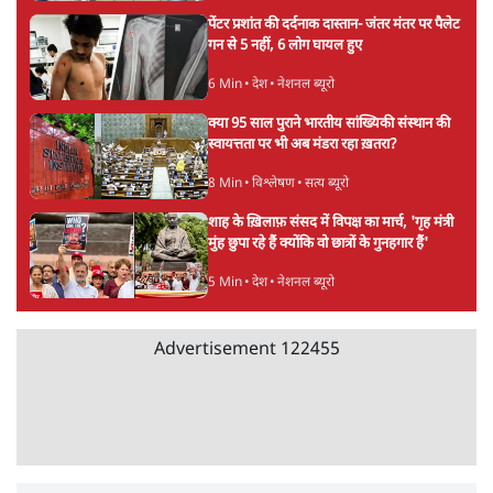
Advertisement
कॉकरोच जनता पार्टी ने की देशव्यापी अभियान की
घोषणा- 'क्या बोलती पब्लिक'
4 Min
•
देश
झारखंड के आंदोलनकारी छात्रों ने दबाव बढ़ाया,
सीएम हेमंत सोरेन का इस्तीफा मांगा, 10 को घेरेंगे
विधानसभा
4 Min
•
झारखंड
ताजा वीडियो