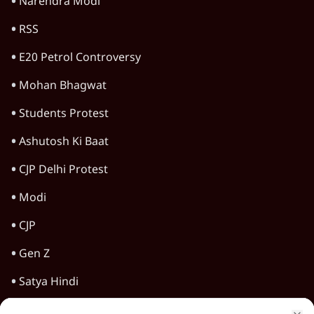
प्रदर्शनकारियों को व्हाट्सएप पर भेजे नोटिस
5 Min
•
महाराष्ट्र
NCP में फिर घमासान: सुनेत्रा पवार नाराज़, सुनील
तटकरे बिना पूछे फडणवीस से कैसे मिल लिए?
7 Min
•
महाराष्ट्र
Advertisement
परिसीमन बिल को सशर्त समर्थन देगी NCP (SP)-
सुप्रिया सुले; बीजेपी से नज़दीकी बढ़ी?
7 Min
•
महाराष्ट्र
Advertisement
1345566