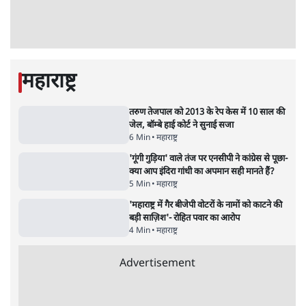
स्वायत्तता पर भी अब मंडरा रहा ख़तरा?
8 Min
•
विश्लेषण
•
सत्य ब्यूरो
शाह के ख़िलाफ़ संसद में विपक्ष का मार्च, 'गृह मंत्री
मुंह छुपा रहे हैं क्योंकि वो छात्रों के गुनहगार हैं'
5 Min
•
देश
•
नेशनल ब्यूरो
Advertisement
122455
पाठकों की पसन्द
RSS नेता की जंतर मंतर आंदोलन पर टिप्पणी- सीधे
फायरिंग कराता, महिलाओं का रेप करवाता
4 Min
•
देश