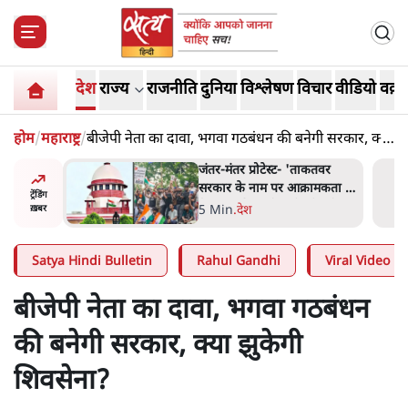
देश
राज्य
राजनीति
दुनिया
विश्लेषण
विचार
वीडियो
वक़्त
होम
/
महाराष्ट्र
/
बीजेपी नेता का दावा, भगवा गठबंधन की बनेगी सरकार, क्या
झुकेगी शिवसेना?
ाकतवर
जंतर मंतर प्रोटेस्ट: 'युवाओं को
रामकता न
प्रताड़ित किया जा रहा है, पर मोदी-
ट्रेंडिंग
ो सुने':
शाह में बोलने की हिम्मत नहीं'-
7 Min
.
देश
ख़बर
राहुल
Satya Hindi Bulletin
Rahul Gandhi
Viral Video
बीजेपी नेता का दावा, भगवा गठबंधन
की बनेगी सरकार, क्या झुकेगी
शिवसेना?