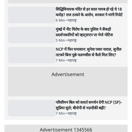
शिक्षा संस्थान ‘विद्यार्थी’ नहीं, ‘अनुयायी’ तैयार कर
रहे, राहुल गांधी के बयान से छिड़ी नई बहस
6 Min
•
वक़्त-बेवक़्त
इंस्टाग्राम पर आरक्षण हटाओ आंदोलन का शिगूफा,
क्या Gen Z एकता तोड़ने की मुहिम?
7 Min
•
देश
Advertisement
जनता का 2.32 करोड़ रोज़ाना खर्चः योगी सरकार ने
विज्ञापनों पर उड़ाने में मोदी 3.0 को भी पीछे छोड़ा
7 Min
•
उत्तर प्रदेश
क्या 95 साल पुराने भारतीय सांख्यिकी संस्थान की
स्वायत्तता पर भी अब मंडरा रहा ख़तरा?
8 Min
•
विश्लेषण
जंतर-मंतर पर युवा आक्रोश के बाद संघ की बेचैनी
क्यों बढ़ी? प्रो. अपूर्वानंद ने बताईं 5 बड़ी वजहें
7 Min
•
विश्लेषण