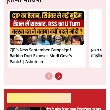
प्रमोद मल्लिक
की और स्टोरी पढ़ें
अगली खबर लोड हो रही है...
ताजा खबरें
Abhijeet Dipke Press Conference: CJP
का 'Kya Bolti Public' अभियान, चुनाव नहीं
लड़ेगी CJP!
दिल्ली
Urmilesh Exposes Voter List Plan: क्या
पिछड़ों और दलितों का वोट काट देगी BJP?
विश्लेषण