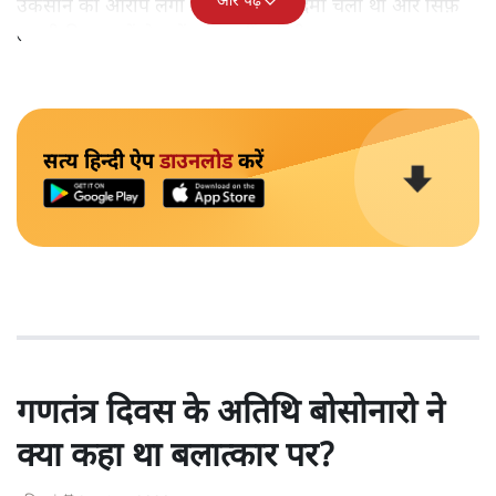
और पढ़ें
उकसाने का आरोप लगा था, उन पर मुक़दमा चला था और सिर्फ़
तकनीकी कारणों से उन्हें सज़ा नहीं हुई थी।
सत्य हिन्दी ऐप
डाउनलोड
करें
गणतंत्र दिवस के अतिथि बोसोनारो ने
क्या कहा था बलात्कार पर?