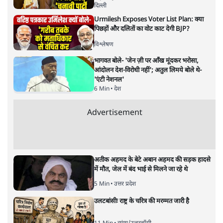
सबरीमला : भेदभाव,आस्था,मान्यताएँ
या पुरुषवादी सोच, सच क्या है?
देश
|
प्रमोद मल्लिक
|
17 NOV, 2019
प्रमोद मल्लिक
ईश्वर के दरबार में सबको हाज़िर होने का मौका क्यों नहीं देना चाहता
वह केरल, जो अपनी बौद्धिकता के लिए पूरे देश में मशहूर है? आखिर