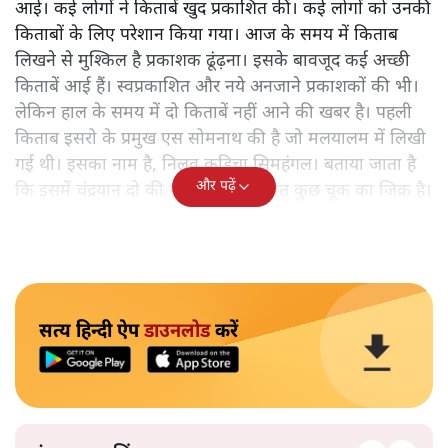
आई। कई लोगों ने किताबें खुद प्रकाशित कीं। कई लोगों को उनकी
किताबों के लिए परेशान किया गया। आज के समय में किताब
लिखने से मुश्किल है प्रकाशक ढूंढ़ना। इसके बावजूद कई अच्छी
किताबें आई हैं। स्वप्रकाशित और नये अनजाने प्रकाशकों की भी।
लेकिन हाल के समय में दो किताबें नहीं आने की खबर है। पहली
किताब इसरो के प्रमुख एस सोमनाथ की है जो मलयालम में लिखी
गई थी। इसका नाम है, निलवु कुडिचा सिमहंगल। बताया जाता है
और पढ़ें
कि इसमें चंद्रयान दो की नाकामी से संबंधित कुछ चूक का जिक्र है।
सत्य हिन्दी ऐप
डाउनलोड
करें