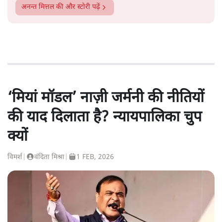
अनन्त मित्तल
की और स्टोरी पढ़ें
‘मियां मॉडल’ नाज़ी जर्मनी की नीतियों
की याद दिलाता है? न्यायपालिका चुप
क्यों
विमर्श
|
वंदिता मिश्रा
|
1 FEB, 2026