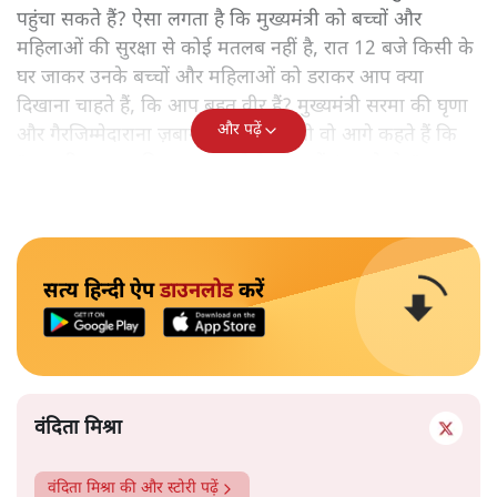
पहुंचा सकते हैं? ऐसा लगता है कि मुख्यमंत्री को बच्चों और
महिलाओं की सुरक्षा से कोई मतलब नहीं है, रात 12 बजे किसी के
घर जाकर उनके बच्चों और महिलाओं को डराकर आप क्या
दिखाना चाहते हैं, कि आप बहुत वीर हैं? मुख्यमंत्री सरमा की घृणा
और पढ़ें
और गैरजिम्मेदाराना ज़बान यहीं नहीं रुकती वो आगे कहते हैं कि
"अगर रिक्शा का किराया 5 रुपये है, तो उन्हें 4 रुपये दो।"
सत्य हिन्दी ऐप
डाउनलोड
करें
वंदिता मिश्रा
वंदिता मिश्रा
की और स्टोरी पढ़ें