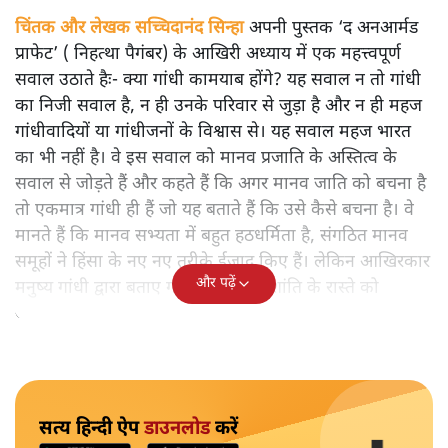
चिंतक और लेखक सच्चिदानंद सिन्हा
अपनी पुस्तक ‘द अनआर्मड
प्राफेट’ ( निहत्था पैगंबर) के आखिरी अध्याय में एक महत्त्वपूर्ण
सवाल उठाते हैः- क्या गांधी कामयाब होंगे? यह सवाल न तो गांधी
का निजी सवाल है, न ही उनके परिवार से जुड़ा है और न ही महज
गांधीवादियों या गांधीजनों के विश्वास से। यह सवाल महज भारत
का भी नहीं है। वे इस सवाल को मानव प्रजाति के अस्तित्व के
सवाल से जोड़ते हैं और कहते हैं कि अगर मानव जाति को बचना है
तो एकमात्र गांधी ही हैं जो यह बताते हैं कि उसे कैसे बचना है। वे
मानते हैं कि मानव सभ्यता में बहुत हठधर्मिता है, संगठित मानव
समूहों ने हिंसा के नए नए तरीके ईजाद किए हैं। लेकिन आखिरकार
और पढ़ें
मनुष्य गांधी द्वारा बताए गए अहिंसा और शांति के रास्ते को
अपनाएगा।
सत्य हिन्दी ऐप
डाउनलोड
करें