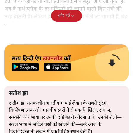
2019 के बही‑खाता वाले प्रतीकवाद से वे बहुत आगे आ चुकी हैं।
अब वे नार्थ ब्लॉक के हर गलियारे को जानने वाली वित्त मंत्री की
और पढ़ें
तरह बोलती हैं। लेकिन इस आत्मविश्वास के नीचे जो सामग्री है, वह
उतनी ही अनुमानित और दोहराव भरी।
सत्य हिन्दी ऐप
डाउनलोड
करें
सतीश झा
सतीश झा समकालीन भारतीय भाषाई लेखन के सबसे सूक्ष्म,
विश्लेषणात्मक और मानवीय स्वरों में से एक हैं। शिक्षा, समाज,
संस्कृति और भाषा पर उनकी दृष्टि गहरी और साफ़ है। उनकी शैली—
सरल भाषा में जटिल प्रश्नों को खोलने की—उन्हें आज के
हिंदी‑हिंदुस्तानी लेखन में एक विशिष्ट स्थान देती है।