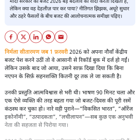
मोदी सरकार का बजट 2026 बड़े बदलाव का वादा करता दिखता है,
लेकिन क्या वह देहलीज़ पार कर पाया? नीतिगत झिझक, अधूरे सुधार
और ठहरे फैसलों के बीच बजट की आलोचनात्मक समीक्षा पढ़िए।
निर्मला सीतारमण जब 1 फ़रवरी
2026 को अपना नौवाँ केंद्रीय
बजट पेश करने उठीं तो वे आसानी से रिकॉर्ड बुक में दर्ज हो गईं।
लेकिन उसके बाद जो आया, उसने साफ़ दिखा दिया कि बिना
नएपन के सिर्फ़ सहनशक्ति कितनी दूर तक ले जा सकती है।
उनकी प्रस्तुति आत्मविश्वास से भरी थी। भाषण 90 मिनट चला और
एक ऐसे व्यक्ति की तरह बहता गया जो बजट‑दिवस की पूरी रस्में
कंठस्थ कर चुका हो। नारे वही पुराने—“विकसित भारत”, “ऑरेंज
इकोनॉमी”, “उत्पादकता”, “लचीलापन”—सब कुछ एक अनुभवी
नेता की सहजता से पिरोया गया।