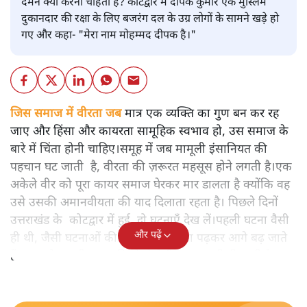
दमन क्यों करना चाहता है? कोटद्वार में दीपक कुमार एक मुस्लिम
दुकानदार की रक्षा के लिए बजरंग दल के उग्र लोगों के सामने खड़े हो
गए और कहा- "मेरा नाम मोहम्मद दीपक है।"
जिस समाज में वीरता जब
मात्र एक व्यक्ति का गुण बन कर रह
जाए और हिंसा और कायरता सामूहिक स्वभाव हो, उस समाज के
बारे में चिंता होनी चाहिए।समूह में जब मामूली इंसानियत की
पहचान घट जाती है, वीरता की ज़रूरत महसूस होने लगती है।एक
अकेले वीर को पूरा कायर समाज घेरकर मार डालता है क्योंकि वह
उसे उसकी अमानवीयता की याद दिलाता रहता है। पिछले दिनों
उत्तराखंड के कोटद्वार में हुई दो घटनाएँ देख लें।पहली घटना वैसी
और पढ़ें
ही थी, जैसी घटनाओं की खबर हम रोज़ाना पढ़कर आगे बढ़ जाते
हैं।भारत के तक़रीबन हर हिस्से से ऐसी खबर आती ही रहती है।