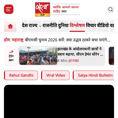
देश
राज्य
राजनीति
दुनिया
विश्लेषण
विचार
वीडियो
वक़्त
होम
/
महाराष्ट्र
/
बीएमसी चुनाव 2026 सर्वे: क्या उद्धव ठाकरे बचा पाएंगे
बाला साहेब की विरासत?
ेंस में
झारखंड के आंदोलनकारी छात्रों ने
ाकिब अल
दबाव बढ़ाया, सीएम हेमंत सोरेन का
ट्रेंडिंग
बम से हमला
इस्तीफा मांगा, 10 को घेरेंगे
4 Min
.
झारखंड
ख़बर
विधानसभा
Rahul Gandhi
Viral Video
Satya Hindi Bulletin