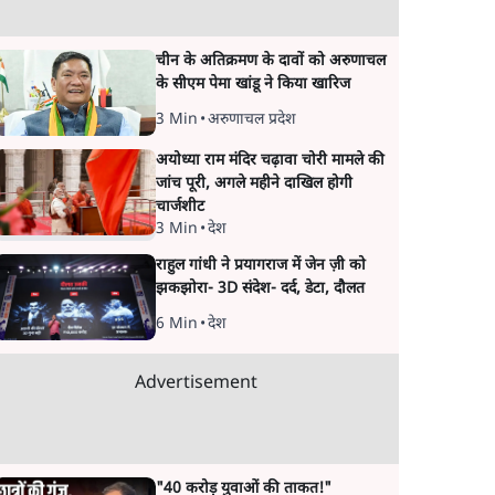
चीन के अतिक्रमण के दावों को अरुणाचल
के सीएम पेमा खांडू ने किया खारिज
3 Min
•
अरुणाचल प्रदेश
अयोध्या राम मंदिर चढ़ावा चोरी मामले की
जांच पूरी, अगले महीने दाखिल होगी
चार्जशीट
3 Min
•
देश
राहुल गांधी ने प्रयागराज में जेन ज़ी को
झकझोरा- 3D संदेश- दर्द, डेटा, दौलत
6 Min
•
देश
Advertisement
"40 करोड़ युवाओं की ताकत!"