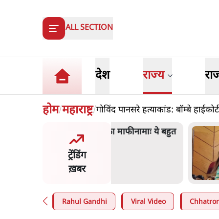
ALL SECTION
देश
राज्य
रा
होम
महाराष्ट्र
गोविंद पानसरे हत्याकांड: बॉम्बे हाईकोर
/
/
 ज़करबर्ग का माफीनामाः ये बहुत
म
की बात है
क
ट्रेंडिंग
ग
ख़बर
n
.
विश्लेषण
4
Rahul Gandhi
Viral Video
Chhatron