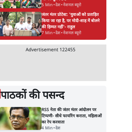
5 Min
•
देश
•
नेशनल ब्यूरो
जंतर मंतर प्रोटेस्ट: 'युवाओं को प्रताड़ित
किया जा रहा है, पर मोदी-शाह में बोलने
की हिम्मत नहीं'- राहुल
7 Min
•
देश
•
नेशनल ब्यूरो
Advertisement
122455
पाठकों की पसन्द
RSS नेता की जंतर मंतर आंदोलन पर
टिप्पणी- सीधे फायरिंग कराता, महिलाओं
का रेप करवाता
4 Min
•
देश