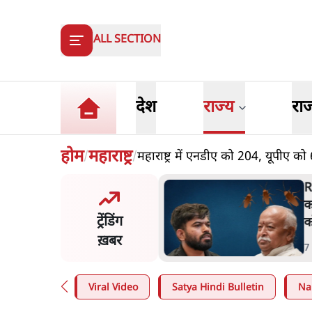
ALL SECTION
देश
राज्य
रा
होम
महाराष्ट्र
महाराष्ट्र में एनडीए को 204, यूपीए को 
/
/
विवादः आप के पीएम आवास
R
 को रोका, धरने पर बैठे
क
ट्रेंडिंग
ीवाल-सिसोदिया
क
ख़बर
n
.
देश
7
Viral Video
Satya Hindi Bulletin
Na