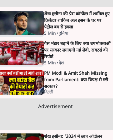
शेख हसीना की प्रेस कॉन्फ्रेंस में शामिल हुए
क्रिकेटर शाकिब अल हसन के घर पर
पेट्रोल बम से हमला
5 Min
•
दुनिया
गैस भंडार बढ़ाने के लिए क्या उपभोक्ताओं
पर सरकार लगाएगी नई लेवी, रायटर्स की
रिपोर्ट
5 Min
•
देश
PM Modi & Amit Shah Missing
from Parliament: क्या विपक्ष से डरी
सरकार?
दिल्ली
Advertisement
शेख हसीना: '2024 में छात्र आंदोलन