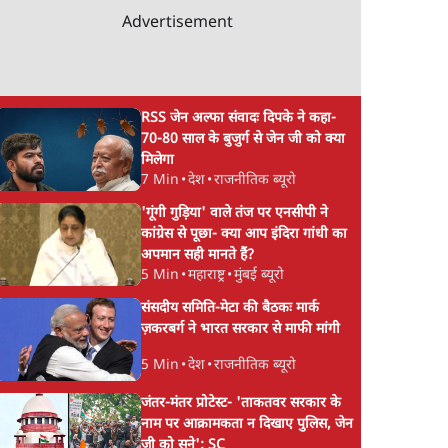
Advertisement
RSS जेन अल्फा संवादः दिपके ने कहा-
70-80 साल के बुजुर्ग से जेन जी को क्या
मिलेगा
7 Min
•
देश
•
राजनीतिक ब्यूरो
'गूंगी गुड़िया' वाले तंज पर एनसीपी ने
कांग्रेस से पूछा- क्या आप इंदिरा गांधी का
अपमान सही मानते हैं?
5 Min
•
महाराष्ट्र
•
मुंबई ब्यूरो
संसदीय समिति-मेटा की बैठकः मार्क
ज़करबर्ग ने भारत सरकार से माफी मांगी
5 Min
•
देश
•
राजनीतिक ब्यूरो
जंतर-मंतर प्रोटेस्ट- 'ताकतवर सरकार के
नाम पर आक्रामकता न दिखाए पुलिस, जेन
जी को सुने': SC