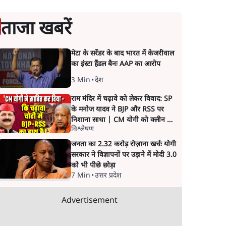
ताजा खबरें
मेटा के सरेंडर के बाद भारत में केजरीवाल
का इंस्टा हैंडल बैनः AAP का आरोप
3 Min
•
देश
राम मंदिर में चढ़ावे को लेकर विवाद: SP
के मनोज यादव ने BJP और RSS पर
निशाना साधा | CM योगी को क्लीन चिट
विश्लेषण
मिली
जनता का 2.32 करोड़ रोज़ाना खर्चः योगी
सरकार ने विज्ञापनों पर उड़ाने में मोदी 3.0
को भी पीछे छोड़ा
7 Min
•
उत्तर प्रदेश
Advertisement