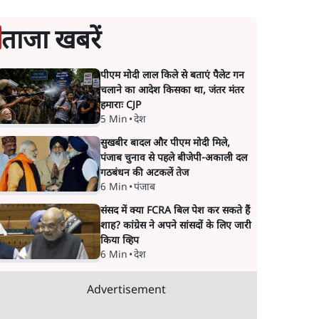
ताजा खबरें
पीएम मोदी लाल किले से बताएं पैलेट गन
चलाने का आदेश किसका था, जंतर मंतर
हमाराः CJP
5 Min
•
देश
सुखबीर बादल और पीएम मोदी मिले,
पंजाब चुनाव से पहले बीजेपी-अकाली दल
गठबंधन की अटकलें तेज
6 Min
•
पंजाब
संसद में क्या FCRA बिल पेश कर सकते हैं
शाह? कांग्रेस ने अपने सांसदों के लिए जारी
किया व्हिप
6 Min
•
देश
Advertisement