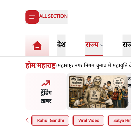
ALL SECTION
देश
राज्य
रा
होम
महाराष्ट्र
महाराष्ट्रः नगर निगम चुनाव में महायुति
/
/
टबांसीः राष्ट्र के चरित्र की मरम्मत
ारी है
ट्रेंडिंग
ख़बर
1 Min
.
व्यंग्य/उलटबाँसी
Rahul Gandhi
Viral Video
Satya Hin