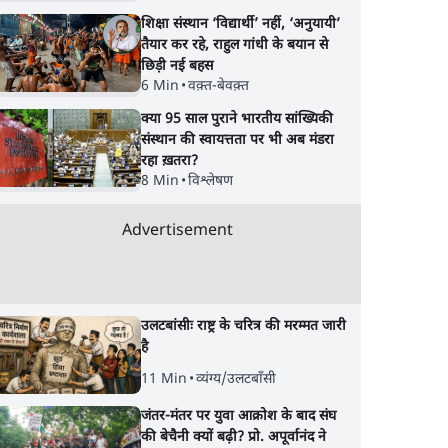
शिक्षा संस्थान ‘विद्यार्थी’ नहीं, ‘अनुयायी’
तैयार कर रहे, राहुल गांधी के बयान से
छिड़ी नई बहस
6 Min
•
वक़्त-बेवक़्त
क्या 95 साल पुराने भारतीय सांख्यिकी
संस्थान की स्वायत्तता पर भी अब मंडरा
रहा ख़तरा?
8 Min
•
विश्लेषण
Advertisement
उलटबांसीः राष्ट्र के चरित्र की मरम्मत जारी
है
11 Min
•
व्यंग्य/उलटबाँसी
जंतर-मंतर पर युवा आक्रोश के बाद संघ
की बेचैनी क्यों बढ़ी? प्रो. अपूर्वानंद ने