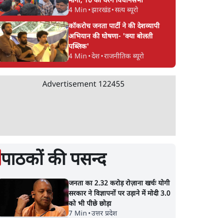
मांगा, 10 को घेरेंगे विधानसभा
4 Min
•
झारखंड
•
सत्य ब्यूरो
कॉकरोच जनता पार्टी ने की देशव्यापी
अभियान की घोषणा- 'क्या बोलती
पब्लिक'
4 Min
•
देश
•
राजनीतिक ब्यूरो
Advertisement
122455
पाठकों की पसन्द
जनता का 2.32 करोड़ रोज़ाना खर्चः योगी
सरकार ने विज्ञापनों पर उड़ाने में मोदी 3.0
को भी पीछे छोड़ा
7 Min
•
उत्तर प्रदेश