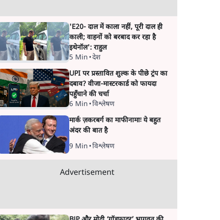
'E20- दाल में काला नहीं, पूरी दाल ही
काली; वाहनों को बरबाद कर रहा है
इथेनॉल': राहुल
5 Min
•
देश
UPI पर प्रस्तावित शुल्क के पीछे ट्रंप का
दबाव? वीजा-मास्टरकार्ड को फायदा
पहुँचाने की चर्चा
6 Min
•
विश्लेषण
मार्क ज़करबर्ग का माफीनामाः ये बहुत
अंदर की बात है
9 Min
•
विश्लेषण
Advertisement
BJP और मोदी ‘गॉडफादर’ भागवत की