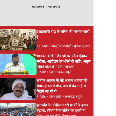
Advertisement
उलटबांसीः राष्ट्र के चरित्र की मरम्मत जारी
है
11 Min
•
व्यंग्य/उलटबाँसी
•
मुकेश कुमार
भागवत बोले- 'जेन ज़ी पर आँख मूंदकर
भरोसा, आंदोलन देश-विरोधी नहीं'; अतुल
लिमये बोले थे- 'एंटी नेशनल'
6 Min
•
देश
•
नेशनल ब्यूरो
अतीक अहमद के बेटे अबान अहमद की
सड़क हादसे में मौत, जेल में बंद भाई से
मिलने जा रहे थे
5 Min
•
उत्तर प्रदेश
•
लखनऊ ब्यूरो
झारखंड के आंदोलनकारी छात्रों ने दबाव
बढ़ाया, सीएम हेमंत सोरेन का इस्तीफा