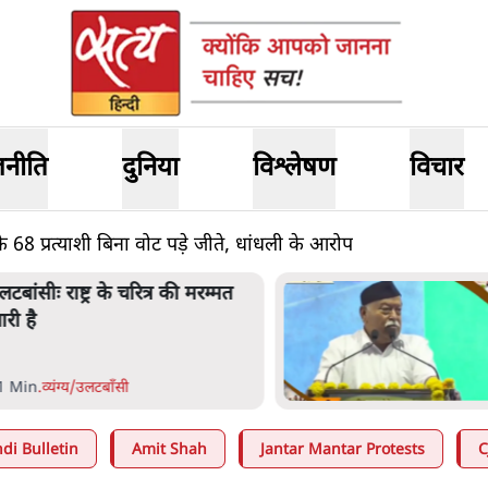
जनीति
दुनिया
विश्लेषण
विचार
 के 68 प्रत्याशी बिना वोट पड़े जीते, धांधली के आरोप
भागवत बोले- 'जेन ज़ी पर आँख
मूंदकर भरोसा, आंदोलन देश-विरोधी
नहीं'; अतुल लिमये बोले थे- 'एंटी
नेशनल'
6 Min
.
देश
di Bulletin
Amit Shah
Jantar Mantar Protests
C