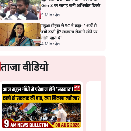
Gen Z पर सलाह मानेंः अभिजीत दिपके
5 Min
•
देश
महुआ मोइत्रा से SC ने कहा- ' अंडों से
क्यों डरती हैं? स्वतंत्रता सेनानी सीने पर
गोली खाते थे'
4 Min
•
देश
ताजा वीडियो