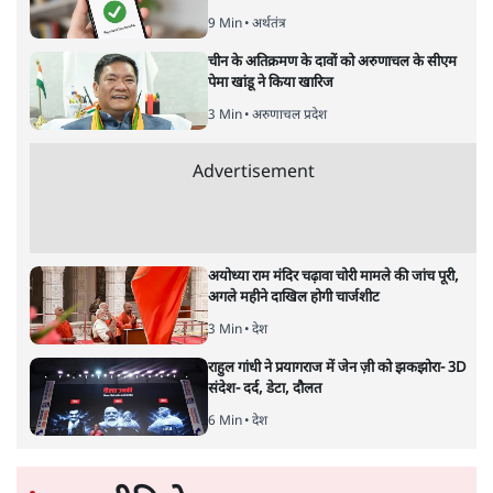
अनन्त मित्तल
यह बजट नीतिगत नतीजों से ज़्यादा घोषणाओं पर टिका क्यों दिखता
है? आंकड़ों, ज़मीनी हकीकत और वादों के बीच घोषणा-प्रधान बजट
की आलोचनात्मक पड़ताल।
केंद्रीय वित्तमंत्री निर्मला सीतारमण द्वारा
संसद में प्रस्तुत साल
2026—27 का केंद्रीय बजट बीजेपी और प्रधानमंत्री नरेंद्र मोदी
द्वारा साल 2014 में जारी घोषणा पत्र की तरह वायदों का पुलिंदा
है। बजट में अधिकांश योजनाओं का साल—दो साल में तो
अर्थव्यवस्था पर कोई असर दिखता प्रतीत नहीं होता। इसकी वजह
दुर्लभ खनिज गलियारे से लेकर नए जलमार्गों के विकास तक
लगभग सभी बड़ी परियोजनाओं के लागू होने की अवधि खासी लंबी
होना है। इसी तरह रोजगार संवर्धन के दावे वाली पर्यटन सुविधाओं