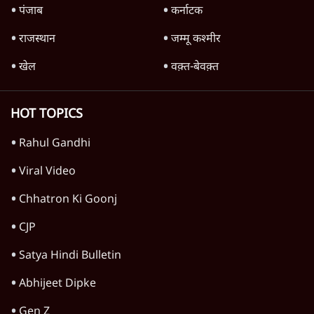
जंतर-मंतर पर युवा आक्रोश के बाद संघ की बेचैनी
क्यों बढ़ी? प्रो. अपूर्वानंद ने बताईं 5 बड़ी वजहें
7 Min
•
विश्लेषण
मैं अपने सारे सर्टिफिकेट दिखाने को तैयार, मोदी जी
भी अपनी डिग्री दिखाएंः दिपके
4 Min
•
देश
Advertisement
'महाराष्ट्र में गैर बीजेपी वोटरों के नामों को काटने की
बड़ी साज़िश'- रोहित पवार का आरोप
4 Min
•
महाराष्ट्र
पीएम केयर्स फंडः मार्च 2023 के बाद कोई हिसाब-
किताब नहीं, द हिन्दू की पड़ताल
4 Min
•
देश
Advertisement
1224333