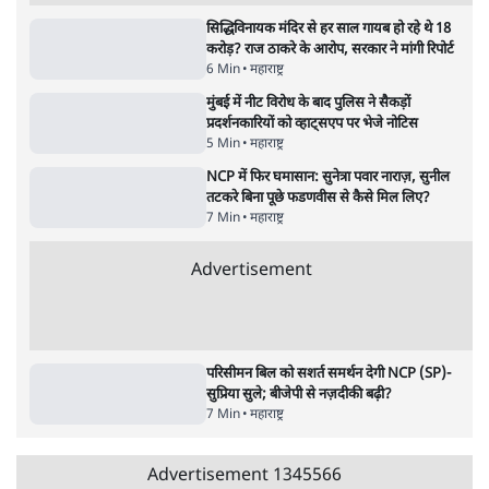
9 Min
•
विश्लेषण
•
शीतल पी. सिंह
महुआ मोइत्रा से SC ने कहा- ' अंडों से क्यों डरती हैं?
स्वतंत्रता सेनानी सीने पर गोली खाते थे'
4 Min
•
देश
•
नेशनल ब्यूरो
झारखंड में छात्र नेताओं और सरकार की बातचीत
बेनतीजा, आंदोलन जारी
5 Min
•
देश
•
सत्य ब्यूरो
राहुल गांधी के जेन ज़ी इवेंट 'छात्रों की गूंज' को शर्तों
के साथ मंज़ूरी देना पड़ा
5 Min
•
देश
•
राजनीतिक ब्यूरो
Advertisement
122455