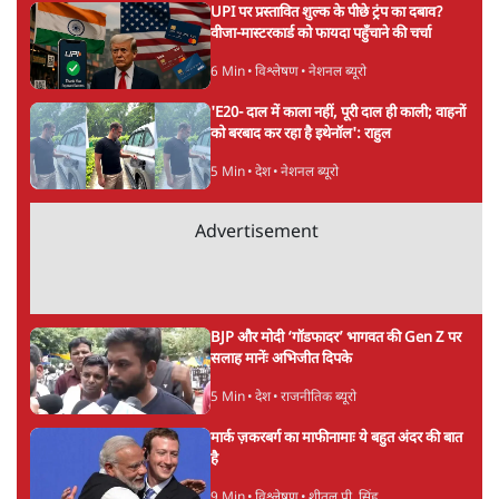
सत्य हिन्दी ऐप
डाउनलोड
करें
अनन्त मित्तल
लेखक वरिष्ठ पत्रकार हैं एवं 'अमेरिकी इतिहास की रूपरेखा' पुस्तक के
अनुवादक हैं।
अनन्त मित्तल
की और स्टोरी पढ़ें
अगली खबर लोड हो रही है...
ताजा खबरें
ईरान ने जारी किया मुजतबा खामेनेई का वीडियो;