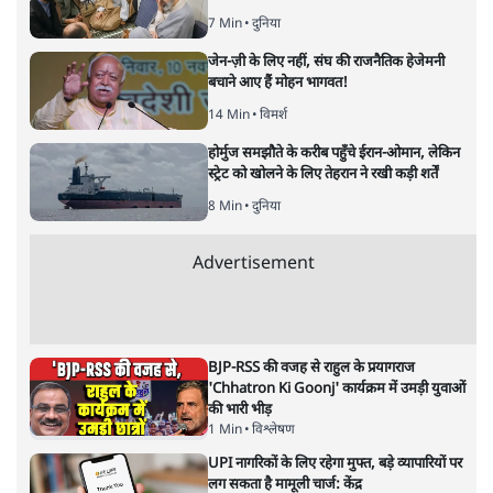
विश्लेषणात्मक और मानवीय स्वरों में से एक हैं। शिक्षा, समाज,
संस्कृति और भाषा पर उनकी दृष्टि गहरी और साफ़ है। उनकी शैली—
सरल भाषा में जटिल प्रश्नों को खोलने की—उन्हें आज के
हिंदी‑हिंदुस्तानी लेखन में एक विशिष्ट स्थान देती है।
सतीश झा
की और स्टोरी पढ़ें
नतीजों पर परदे डालता घोषणा प्रधान
बजट!
अर्थतंत्र
|
अनन्त मित्तल
|
1 FEB, 2026