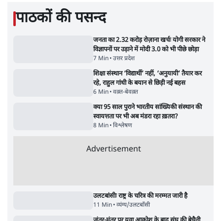
लग सकता है मामूली चार्ज: केंद्र
9 Min
•
अर्थतंत्र
चीन के अतिक्रमण के दावों को अरुणाचल के सीएम
पेमा खांडू ने किया खारिज
3 Min
•
अरुणाचल प्रदेश
Advertisement
अयोध्या राम मंदिर चढ़ावा चोरी मामले की जांच पूरी,
अगले महीने दाखिल होगी चार्जशीट
3 Min
•
देश
राहुल गांधी ने प्रयागराज में जेन ज़ी को झकझोरा- 3D
संदेश- दर्द, डेटा, दौलत
6 Min
•
देश