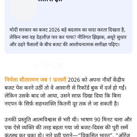
बदलाव की देहलीज पर ठहरा हुआ
बजट!
अर्थतंत्र
|
सतीश झा
|
2 FEB, 2026
सतीश झा