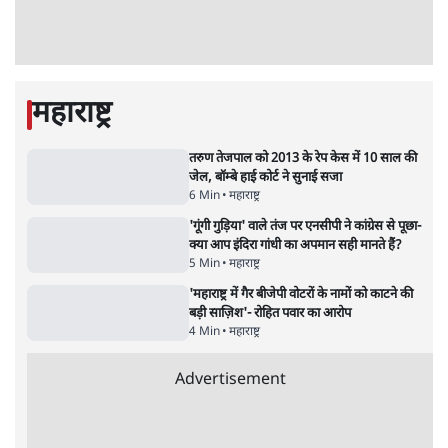
UPI पर प्रस्तावित शुल्क के पीछे ट्रंप का दबाव?
वीजा-मास्टरकार्ड को फायदा पहुँचाने की चर्चा
6 Min
•
विश्लेषण
•
नेशनल ब्यूरो
'E20- दाल में काला नहीं, पूरी दाल ही काली; वाहनों
को बरबाद कर रहा है इथेनॉल': राहुल
5 Min
•
देश
•
नेशनल ब्यूरो
Advertisement
BJP और मोदी ‘गॉडफादर’ भागवत की Gen Z पर
सलाह मानेंः अभिजीत दिपके
5 Min
•
देश
•
राजनीतिक ब्यूरो
मार्क ज़करबर्ग का माफीनामाः ये बहुत अंदर की बात
है