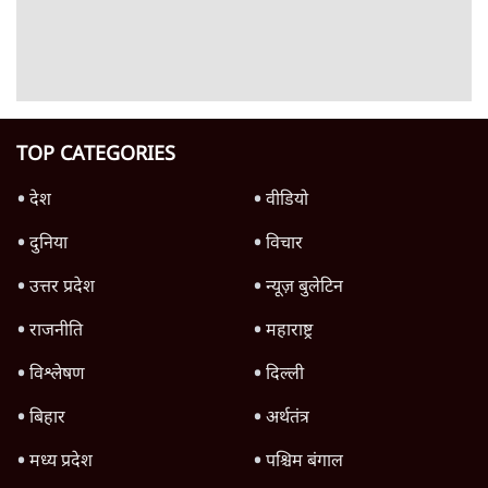
पाठकों की पसन्द
जनता का 2.32 करोड़ रोज़ाना खर्चः योगी सरकार ने
विज्ञापनों पर उड़ाने में मोदी 3.0 को भी पीछे छोड़ा
7 Min
•
उत्तर प्रदेश
शिक्षा संस्थान ‘विद्यार्थी’ नहीं, ‘अनुयायी’ तैयार कर
रहे, राहुल गांधी के बयान से छिड़ी नई बहस
6 Min
•
वक़्त-बेवक़्त
क्या 95 साल पुराने भारतीय सांख्यिकी संस्थान की
स्वायत्तता पर भी अब मंडरा रहा ख़तरा?
8 Min
•
विश्लेषण
Advertisement
उलटबांसीः राष्ट्र के चरित्र की मरम्मत जारी है
11 Min
•
व्यंग्य/उलटबाँसी