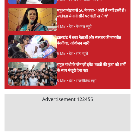
स्वास्थ्य पर इसराइली मीडिया में चल रही थीं अफवाहें
7 Min
•
दुनिया
जेन-ज़ी के लिए नहीं, संघ की राजनैतिक हेजेमनी
बचाने आए हैं मोहन भागवत!
14 Min
•
विमर्श
होर्मुज समझौते के करीब पहुँचे ईरान-ओमान, लेकिन
स्ट्रेट को खोलने के लिए तेहरान ने रखी कड़ी शर्तें
8 Min
•
दुनिया
Advertisement
BJP-RSS की वजह से राहुल के प्रयागराज
'Chhatron Ki Goonj' कार्यक्रम में उमड़ी युवाओं
की भारी भीड़
1 Min
•
विश्लेषण
UPI नागरिकों के लिए रहेगा मुफ्त, बड़े व्यापारियों पर