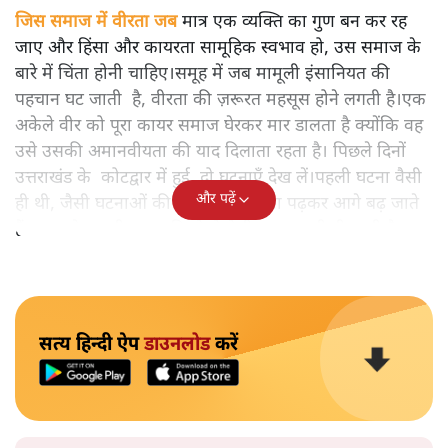
आरएसएस का ईको सिस्टम हिंदुओं में मानवता जैसी अच्छाई का
दमन क्यों करना चाहता है? कोटद्वार में दीपक कुमार एक मुस्लिम
दुकानदार की रक्षा के लिए बजरंग दल के उग्र लोगों के सामने खड़े हो
गए और कहा- "मेरा नाम मोहम्मद दीपक है।"
जिस समाज में वीरता जब
मात्र एक व्यक्ति का गुण बन कर रह
जाए और हिंसा और कायरता सामूहिक स्वभाव हो, उस समाज के
बारे में चिंता होनी चाहिए।समूह में जब मामूली इंसानियत की
पहचान घट जाती है, वीरता की ज़रूरत महसूस होने लगती है।एक
अकेले वीर को पूरा कायर समाज घेरकर मार डालता है क्योंकि वह
उसे उसकी अमानवीयता की याद दिलाता रहता है। पिछले दिनों
उत्तराखंड के कोटद्वार में हुई दो घटनाएँ देख लें।पहली घटना वैसी
और पढ़ें
ही थी, जैसी घटनाओं की खबर हम रोज़ाना पढ़कर आगे बढ़ जाते