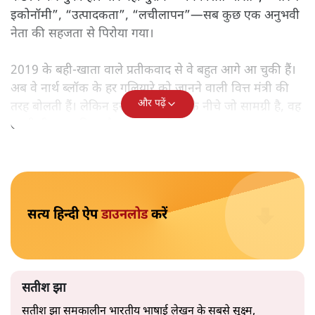
मोदी सरकार का बजट 2026 बड़े बदलाव का वादा करता दिखता है,
लेकिन क्या वह देहलीज़ पार कर पाया? नीतिगत झिझक, अधूरे सुधार
और ठहरे फैसलों के बीच बजट की आलोचनात्मक समीक्षा पढ़िए।
निर्मला सीतारमण जब 1 फ़रवरी
2026 को अपना नौवाँ केंद्रीय
बजट पेश करने उठीं तो वे आसानी से रिकॉर्ड बुक में दर्ज हो गईं।
लेकिन उसके बाद जो आया, उसने साफ़ दिखा दिया कि बिना
नएपन के सिर्फ़ सहनशक्ति कितनी दूर तक ले जा सकती है।
उनकी प्रस्तुति आत्मविश्वास से भरी थी। भाषण 90 मिनट चला और
एक ऐसे व्यक्ति की तरह बहता गया जो बजट‑दिवस की पूरी रस्में
कंठस्थ कर चुका हो। नारे वही पुराने—“विकसित भारत”, “ऑरेंज