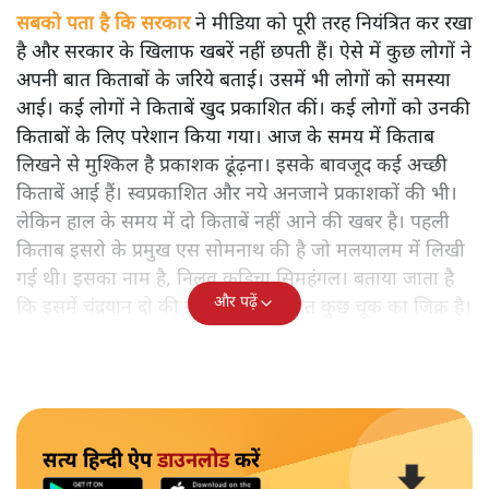
सबको पता है कि सरकार
ने मीडिया को पूरी तरह नियंत्रित कर रखा
है और सरकार के खिलाफ खबरें नहीं छपती हैं। ऐसे में कुछ लोगों ने
अपनी बात किताबों के जरिये बताई। उसमें भी लोगों को समस्या
आई। कई लोगों ने किताबें खुद प्रकाशित कीं। कई लोगों को उनकी
किताबों के लिए परेशान किया गया। आज के समय में किताब
लिखने से मुश्किल है प्रकाशक ढूंढ़ना। इसके बावजूद कई अच्छी
किताबें आई हैं। स्वप्रकाशित और नये अनजाने प्रकाशकों की भी।
लेकिन हाल के समय में दो किताबें नहीं आने की खबर है। पहली
किताब इसरो के प्रमुख एस सोमनाथ की है जो मलयालम में लिखी
गई थी। इसका नाम है, निलवु कुडिचा सिमहंगल। बताया जाता है
और पढ़ें
कि इसमें चंद्रयान दो की नाकामी से संबंधित कुछ चूक का जिक्र है।
सत्य हिन्दी ऐप
डाउनलोड
करें