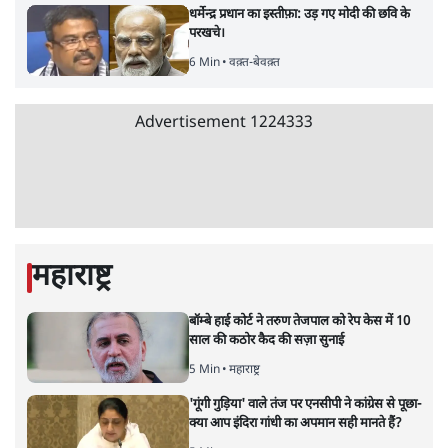
RSS नेता की जंतर मंतर आंदोलन पर टिप्पणी- सीधे
फायरिंग कराता, महिलाओं का रेप करवाता
4 Min
•
देश
शिक्षा संस्थान ‘विद्यार्थी’ नहीं, ‘अनुयायी’ तैयार कर
रहे, राहुल गांधी के बयान से छिड़ी नई बहस
6 Min
•
वक़्त-बेवक़्त
इंस्टाग्राम पर आरक्षण हटाओ आंदोलन का शिगूफा,
क्या Gen Z एकता तोड़ने की मुहिम?
7 Min
•
देश
Advertisement
क्या 95 साल पुराने भारतीय सांख्यिकी संस्थान की
स्वायत्तता पर भी अब मंडरा रहा ख़तरा?
8 Min
•
विश्लेषण