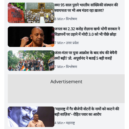
5 Min
•
देश
•
राजनीतिक ब्यूरो
जंतर-मंतर प्रोटेस्ट- 'ताकतवर सरकार के नाम पर
आक्रामकता न दिखाए पुलिस, जेन जी को सुने': SC
5 Min
•
देश
•
नेशनल ब्यूरो
जंतर मंतर प्रोटेस्ट: 'युवाओं को प्रताड़ित किया जा रहा
है, पर मोदी-शाह में बोलने की हिम्मत नहीं'- राहुल
7 Min
•
देश
•
नेशनल ब्यूरो
Advertisement
122455
पाठकों की पसन्द