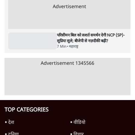
Advertisement
1224333
महाराष्ट्र
बॉम्बे हाई कोर्ट ने तरुण तेजपाल को रेप केस में 10
साल की कठोर कैद की सज़ा सुनाई
5 Min
•
महाराष्ट्र
'गूंगी गुड़िया' वाले तंज पर एनसीपी ने कांग्रेस से पूछा-
क्या आप इंदिरा गांधी का अपमान सही मानते हैं?
5 Min
•
महाराष्ट्र
'महाराष्ट्र में गैर बीजेपी वोटरों के नामों को काटने की
बड़ी साज़िश'- रोहित पवार का आरोप