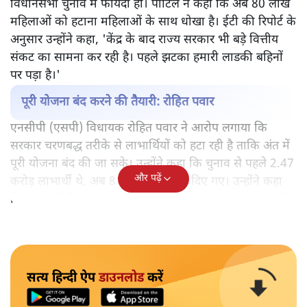
विधानसभा चुनाव में फायदा हो। पाटिल ने कहा कि अब 80 लाख
महिलाओं को हटाना महिलाओं के साथ धोखा है। ईटी की रिपोर्ट के
अनुसार उन्होंने कहा, 'केंद्र के बाद राज्य सरकार भी बड़े वित्तीय
संकट का सामना कर रही है। पहले झटका हमारी लाडकी बहिनों
पर पड़ा है।'
पूरी योजना बंद करने की तैयारी: रोहित पवार
एनसीपी (एसपी) विधायक रोहित पवार ने आरोप लगाया कि
सरकार चरणबद्ध तरीके से लाभार्थियों को हटा रही है ताकि अंत में
पूरी योजना बंद की जा सके। उन्होंने कहा कि चुनाव से पहले 2.47
और पढ़ें
करोड़ लाभार्थी थे, अब 81 लाख नाम हटा दिए गए। उन्होंने कहा
कि केवाईसी सिर्फ बहाना है। असली मकसद योजना बंद करना है।
सत्य हिन्दी ऐप
डाउनलोड
करें