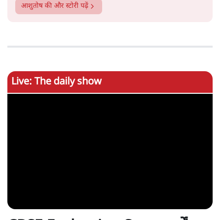
आशुतोष
की और स्टोरी पढ़ें
Live: The daily show