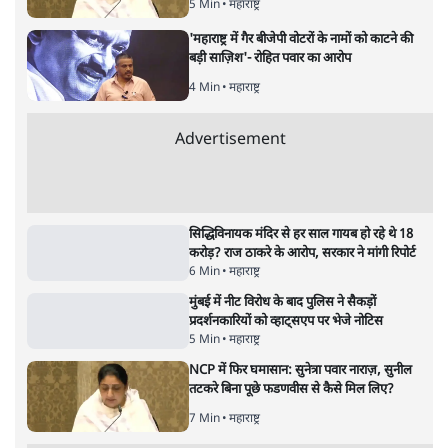
जनता का 2.32 करोड़ रोज़ाना खर्चः योगी सरकार ने
विज्ञापनों पर उड़ाने में मोदी 3.0 को भी पीछे छोड़ा
7 Min
•
उत्तर प्रदेश
जंतर-मंतर पर युवा आक्रोश के बाद संघ की बेचैनी
क्यों बढ़ी? प्रो. अपूर्वानंद ने बताईं 5 बड़ी वजहें
7 Min
•
विश्लेषण
Advertisement
'महाराष्ट्र में गैर बीजेपी वोटरों के नामों को काटने की
बड़ी साज़िश'- रोहित पवार का आरोप
4 Min
•
महाराष्ट्र
धर्मेन्द्र प्रधान का इस्तीफ़ा: उड़ गए मोदी की छवि के
परखचे।
6 Min
•
वक़्त-बेवक़्त