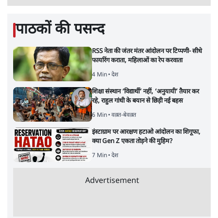
4 Min
•
महाराष्ट्र
•
मुंबई ब्यूरो
E20 विवादः आप के पीएम आवास मार्च को रोका,
धरने पर बैठे केजरीवाल-सिसोदिया
5 Min
•
देश
•
नेशनल ब्यूरो
Advertisement
RSS जेन अल्फा संवादः दिपके ने कहा- 70-80 साल
के बुजुर्ग से जेन जी को क्या मिलेगा
7 Min
•
देश
•
राजनीतिक ब्यूरो
'गूंगी गुड़िया' वाले तंज पर एनसीपी ने कांग्रेस से पूछा-
क्या आप इंदिरा गांधी का अपमान सही मानते हैं?
5 Min
•
महाराष्ट्र
•
मुंबई ब्यूरो
संसदीय समिति-मेटा की बैठकः मार्क ज़करबर्ग ने
भारत सरकार से माफी मांगी