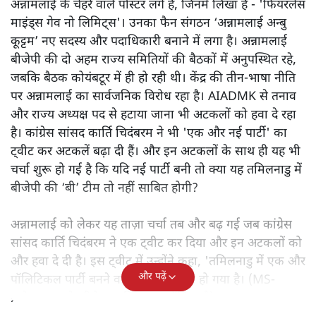
अन्नामलाई के चेहरे वाले पोस्टर लगे हैं, जिनमें लिखा है - 'फियरलेस
माइंड्स गेव नो लिमिट्स'। उनका फैन संगठन ‘अन्नामलाई अन्बु
कूट्टम’ नए सदस्य और पदाधिकारी बनाने में लगा है। अन्नामलाई
बीजेपी की दो अहम राज्य समितियों की बैठकों में अनुपस्थित रहे,
जबकि बैठक कोयंबटूर में ही हो रही थी। केंद्र की तीन-भाषा नीति
पर अन्नामलाई का सार्वजनिक विरोध रहा है। AIADMK से तनाव
और राज्य अध्यक्ष पद से हटाया जाना भी अटकलों को हवा दे रहा
है। कांग्रेस सांसद कार्ति चिदंबरम ने भी 'एक और नई पार्टी' का
ट्वीट कर अटकलें बढ़ा दी हैं। और इन अटकलों के साथ ही यह भी
चर्चा शुरू हो गई है कि यदि नई पार्टी बनी तो क्या यह तमिलनाडु में
बीजेपी की ‘बी’ टीम तो नहीं साबित होगी?
अन्नामलाई को लेकर यह ताज़ा चर्चा तब और बढ़ गई जब कांग्रेस
सांसद कार्ति चिदंबरम ने एक ट्वीट कर दिया और इन अटकलों को
और हवा दे दी है। इस ट्वीट में उन्होंने कहा, 'तमिलनाडु में एक और
और पढ़ें
पॉलिटिकल पार्टी बनने वाली है, मंथन तेज़ हो गया है। (MS-
प्रपोज़्ड नाम के पीछे एक दिलचस्प लॉजिक है)।'