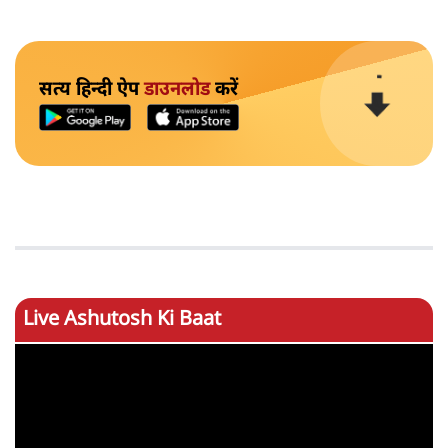
सत्य हिन्दी ऐप
डाउनलोड
करें
Live Ashutosh Ki Baat