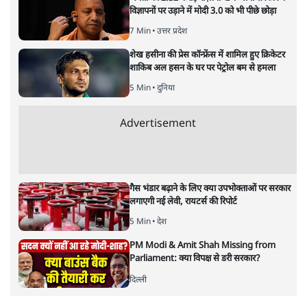
सत्य हिन्दी ऐप
डाउनलोड
करें
अगली खबर लोड हो रही है...
ताजा खबरें
झारखंड के आंदोलनकारी छात्रों ने दबाव बढ़ाया,
सीएम हेमंत सोरेन का इस्तीफा मांगा, 10 को घेरेंगे
विधानसभा
4 Min
•
झारखंड