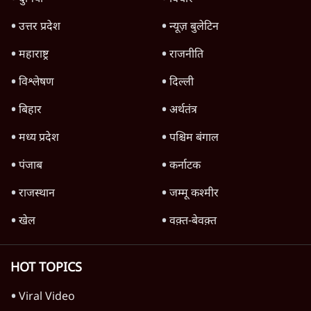
4 Min
•
महाराष्ट्र
Advertisement
सिद्धिविनायक मंदिर से हर साल गायब हो रहे थे 18
करोड़? राज ठाकरे के आरोप, सरकार ने मांगी रिपोर्ट
6 Min
•
महाराष्ट्र
मुंबई में नीट विरोध के बाद पुलिस ने सैकड़ों
प्रदर्शनकारियों को व्हाट्सएप पर भेजे नोटिस
5 Min
•
महाराष्ट्र
NCP में फिर घमासान: सुनेत्रा पवार नाराज़, सुनील
तटकरे बिना पूछे फडणवीस से कैसे मिल लिए?
7 Min
•
महाराष्ट्र
Advertisement