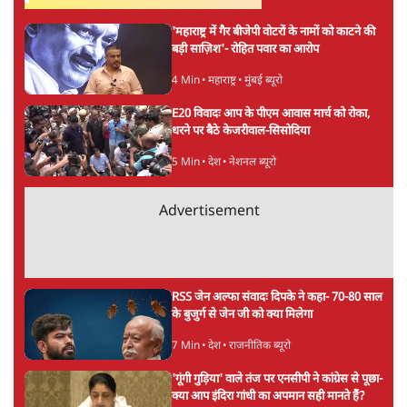
शाकिब अल हसन के घर पर पेट्रोल बम से हमला
5 Min
•
दुनिया
Advertisement
गैस भंडार बढ़ाने के लिए क्या उपभोक्ताओं पर सरकार
लगाएगी नई लेवी, रायटर्स की रिपोर्ट
5 Min
•
देश
PM Modi & Amit Shah Missing from
Parliament: क्या विपक्ष से डरी सरकार?
दिल्ली
ताजा वीडियो