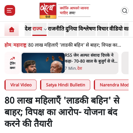
देश
राज्य
राजनीति
दुनिया
विश्लेषण
विचार
वीडियो
वक़्त
होम
/
महाराष्ट्र
/
80 लाख महिलाएँ 'लाडकी बहिन' से बाहर; विपक्ष का
आरोप- योजना बंद करने की तैयारी
दिपके ने
'गूंगी गुड़िया' वाले तंज पर एनसीपी
र्ग से जेन
ने कांग्रेस से पूछा- क्या आप इंदिरा
ट्रेंडिंग
गांधी का अपमान सही मानते हैं?
5 Min
.
महाराष्ट्र
ख़बर
Viral Video
Satya Hindi Bulletin
Narendra Modi
80 लाख महिलाएँ 'लाडकी बहिन' से
बाहर; विपक्ष का आरोप- योजना बंद
करने की तैयारी