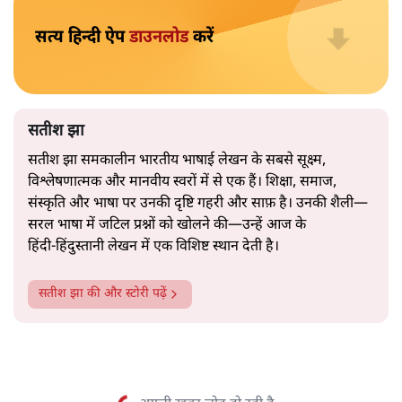
इकोनॉमी”, “उत्पादकता”, “लचीलापन”—सब कुछ एक अनुभवी
नेता की सहजता से पिरोया गया।
2019 के बही‑खाता वाले प्रतीकवाद से वे बहुत आगे आ चुकी हैं।
अब वे नार्थ ब्लॉक के हर गलियारे को जानने वाली वित्त मंत्री की
और पढ़ें
तरह बोलती हैं। लेकिन इस आत्मविश्वास के नीचे जो सामग्री है, वह
उतनी ही अनुमानित और दोहराव भरी।
सत्य हिन्दी ऐप
डाउनलोड
करें
सतीश झा
सतीश झा समकालीन भारतीय भाषाई लेखन के सबसे सूक्ष्म,