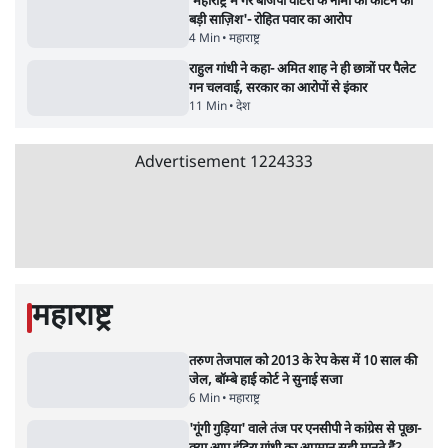
'महाराष्ट्र में गैर बीजेपी वोटरों के नामों को काटने की
बड़ी साज़िश'- रोहित पवार का आरोप
4 Min
•
महाराष्ट्र
•
मुंबई ब्यूरो
RSS जेन अल्फा संवादः दिपके ने कहा- 70-80 साल
के बुजुर्ग से जेन जी को क्या मिलेगा
7 Min
•
देश
•
राजनीतिक ब्यूरो
Advertisement
'गूंगी गुड़िया' वाले तंज पर एनसीपी ने कांग्रेस से पूछा-
क्या आप इंदिरा गांधी का अपमान सही मानते हैं?
5 Min
•
महाराष्ट्र
•
मुंबई ब्यूरो
संसदीय समिति-मेटा की बैठकः मार्क ज़करबर्ग ने
भारत सरकार से माफी मांगी