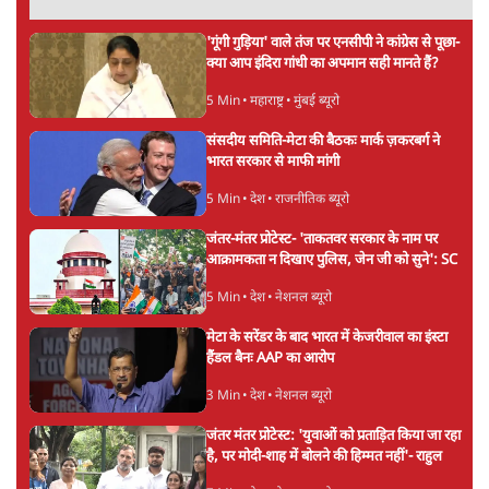
5 Min
•
देश
कॉकरोच जनता पार्टी ने की देशव्यापी अभियान की
घोषणा- 'क्या बोलती पब्लिक'
4 Min
•
देश
झारखंड के आंदोलनकारी छात्रों ने दबाव बढ़ाया,
सीएम हेमंत सोरेन का इस्तीफा मांगा, 10 को घेरेंगे
विधानसभा
4 Min
•
झारखंड
Advertisement
तरुण तेजपाल को 2013 के रेप केस में 10 साल की
जेल, बॉम्बे हाई कोर्ट ने सुनाई सजा
6 Min
•
महाराष्ट्र
मेटा के सरेंडर के बाद भारत में केजरीवाल का इंस्टा
हैंडल बैनः AAP का आरोप