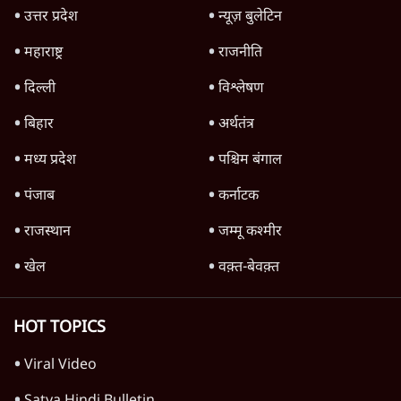
जनता का 2.32 करोड़ रोज़ाना खर्चः योगी सरकार ने
विज्ञापनों पर उड़ाने में मोदी 3.0 को भी पीछे छोड़ा
7 Min
•
उत्तर प्रदेश
जंतर-मंतर पर युवा आक्रोश के बाद संघ की बेचैनी
क्यों बढ़ी? प्रो. अपूर्वानंद ने बताईं 5 बड़ी वजहें
7 Min
•
विश्लेषण
Advertisement
'महाराष्ट्र में गैर बीजेपी वोटरों के नामों को काटने की
बड़ी साज़िश'- रोहित पवार का आरोप
4 Min
•
महाराष्ट्र
राहुल गांधी ने कहा- अमित शाह ने ही छात्रों पर पैलेट
गन चलवाई, सरकार का आरोपों से इंकार
11 Min
•
देश
Advertisement
1224333