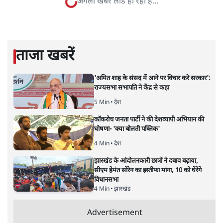
विश्लेषणात्मक और मानवीय स्वरों में से एक हैं। शिक्षा, समाज,
संस्कृति और भाषा पर उनकी दृष्टि गहरी और साफ़ है। उनकी शैली—
सरल भाषा में जटिल प्रश्नों को खोलने की—उन्हें आज के
हिंदी‑हिंदुस्तानी लेखन में एक विशिष्ट स्थान देती है।
सतीश झा
की और स्टोरी पढ़ें
नतीजों पर परदे डालता घोषणा प्रधान
बजट!
अर्थतंत्र
|
अनन्त मित्तल
|
1 FEB, 2026