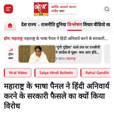
देश
राज्य
राजनीति
दुनिया
विश्लेषण
विचार
वीडियो
वक़्त
होम
/
महाराष्ट्र
/
महाराष्ट्र के भाषा पैनल ने हिंदी अनिवार्य करने के सरकारी
फैसले का क्यों किया विरोध
ज पर एनसीपी
संसदीय समिति-मेटा की बैठकः
 आप इंदिरा
मार्क ज़करबर्ग ने भारत सरकार से
ट्रेंडिंग
नते हैं?
माफी मांगी
5 Min
.
देश
ख़बर
Viral Video
Satya Hindi Bulletin
Rahul Gandhi
महाराष्ट्र के भाषा पैनल ने हिंदी अनिवार्य
करने के सरकारी फैसले का क्यों किया
विरोध