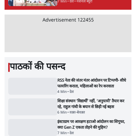
3 Min
•
देश
राम मंदिर में चढ़ावे को लेकर विवाद: SP के मनोज
यादव ने BJP और RSS पर निशाना साधा | CM
योगी को क्लीन चिट मिली
विश्लेषण
Advertisement
जनता का 2.32 करोड़ रोज़ाना खर्चः योगी सरकार ने
विज्ञापनों पर उड़ाने में मोदी 3.0 को भी पीछे छोड़ा
7 Min
•
उत्तर प्रदेश
शेख हसीना की प्रेस कॉन्फ्रेंस में शामिल हुए क्रिकेटर
शाकिब अल हसन के घर पर पेट्रोल बम से हमला
5 Min
•
दुनिया