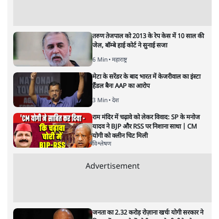
अनन्त मित्तल
यह बजट नीतिगत नतीजों से ज़्यादा घोषणाओं पर टिका क्यों दिखता
है? आंकड़ों, ज़मीनी हकीकत और वादों के बीच घोषणा-प्रधान बजट
की आलोचनात्मक पड़ताल।
केंद्रीय वित्तमंत्री निर्मला सीतारमण द्वारा
संसद में प्रस्तुत साल
2026—27 का केंद्रीय बजट बीजेपी और प्रधानमंत्री नरेंद्र मोदी
द्वारा साल 2014 में जारी घोषणा पत्र की तरह वायदों का पुलिंदा
है। बजट में अधिकांश योजनाओं का साल—दो साल में तो
अर्थव्यवस्था पर कोई असर दिखता प्रतीत नहीं होता। इसकी वजह
दुर्लभ खनिज गलियारे से लेकर नए जलमार्गों के विकास तक
लगभग सभी बड़ी परियोजनाओं के लागू होने की अवधि खासी लंबी
होना है। इसी तरह रोजगार संवर्धन के दावे वाली पर्यटन सुविधाओं