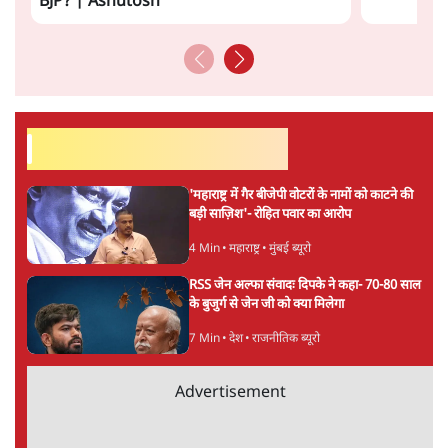
सत्य हिन्दी ऐप
डाउनलोड
करें
अनन्त मित्तल
लेखक वरिष्ठ पत्रकार हैं एवं 'अमेरिकी इतिहास की रूपरेखा' पुस्तक के
अनुवादक हैं।
अनन्त मित्तल
की और स्टोरी पढ़ें
अगली खबर लोड हो रही है...
ताजा खबरें
'अमित शाह के संसद में आने पर विचार करे सरकार':
राज्यसभा सभापति ने केंद्र से कहा