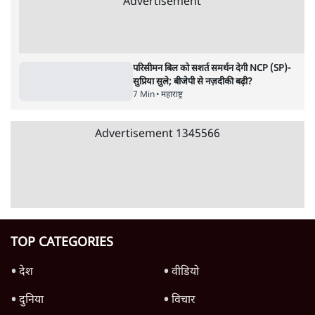
पाठकों की पसन्द
RSS नेता की जंतर मंतर आंदोलन पर टिप्पणी- सीधे
फायरिंग कराता, महिलाओं का रेप करवाता
4 Min
•
देश
शिक्षा संस्थान ‘विद्यार्थी’ नहीं, ‘अनुयायी’ तैयार कर
रहे, राहुल गांधी के बयान से छिड़ी नई बहस
6 Min
•
वक़्त-बेवक़्त
इंस्टाग्राम पर आरक्षण हटाओ आंदोलन का शिगूफा,
क्या Gen Z एकता तोड़ने की मुहिम?
7 Min
•
देश
Advertisement
क्या 95 साल पुराने भारतीय सांख्यिकी संस्थान की
स्वायत्तता पर भी अब मंडरा रहा ख़तरा?
8 Min
•
विश्लेषण