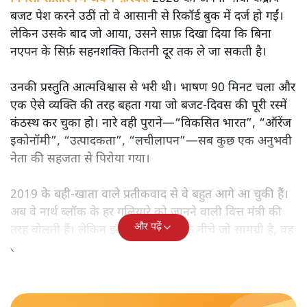
मोदी सरकार का बजट 2026 बड़े बदलाव का वादा करता दिखता है,
लेकिन क्या वह देहलीज़ पार कर पाया? नीतिगत झिझक, अधूरे सुधार
और ठहरे फैसलों के बीच बजट की आलोचनात्मक समीक्षा पढ़िए।
निर्मला सीतारमण जब 1 फ़रवरी
2026 को अपना नौवाँ केंद्रीय
बजट पेश करने उठीं तो वे आसानी से रिकॉर्ड बुक में दर्ज हो गईं।
लेकिन उसके बाद जो आया, उसने साफ़ दिखा दिया कि बिना
नएपन के सिर्फ़ सहनशक्ति कितनी दूर तक ले जा सकती है।
उनकी प्रस्तुति आत्मविश्वास से भरी थी। भाषण 90 मिनट चला और
एक ऐसे व्यक्ति की तरह बहता गया जो बजट‑दिवस की पूरी रस्में
कंठस्थ कर चुका हो। नारे वही पुराने—“विकसित भारत”, “ऑरेंज