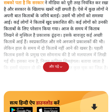
सबको पता है कि सरकार
ने मीडिया को पूरी तरह नियंत्रित कर रखा
है और सरकार के खिलाफ खबरें नहीं छपती हैं। ऐसे में कुछ लोगों ने
अपनी बात किताबों के जरिये बताई। उसमें भी लोगों को समस्या
आई। कई लोगों ने किताबें खुद प्रकाशित कीं। कई लोगों को उनकी
किताबों के लिए परेशान किया गया। आज के समय में किताब
लिखने से मुश्किल है प्रकाशक ढूंढ़ना। इसके बावजूद कई अच्छी
किताबें आई हैं। स्वप्रकाशित और नये अनजाने प्रकाशकों की भी।
लेकिन हाल के समय में दो किताबें नहीं आने की खबर है। पहली
किताब इसरो के प्रमुख एस सोमनाथ की है जो मलयालम में लिखी
गई थी। इसका नाम है, निलवु कुडिचा सिमहंगल। बताया जाता है
और पढ़ें
कि इसमें चंद्रयान दो की नाकामी से संबंधित कुछ चूक का जिक्र है।
सत्य हिन्दी ऐप
डाउनलोड
करें