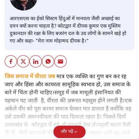
आरएसएस का ईको सिस्टम हिंदुओं में मानवता जैसी अच्छाई का
दमन क्यों करना चाहता है? कोटद्वार में दीपक कुमार एक मुस्लिम
दुकानदार की रक्षा के लिए बजरंग दल के उग्र लोगों के सामने खड़े हो
गए और कहा- "मेरा नाम मोहम्मद दीपक है।"
जिस समाज में वीरता जब
मात्र एक व्यक्ति का गुण बन कर रह
जाए और हिंसा और कायरता सामूहिक स्वभाव हो, उस समाज के
बारे में चिंता होनी चाहिए।समूह में जब मामूली इंसानियत की
पहचान घट जाती है, वीरता की ज़रूरत महसूस होने लगती है।एक
अकेले वीर को पूरा कायर समाज घेरकर मार डालता है क्योंकि वह
उसे उसकी अमानवीयता की याद दिलाता रहता है। पिछले दिनों
उत्तराखंड के कोटद्वार में हुई दो घटनाएँ देख लें।पहली घटना वैसी
और पढ़ें
ही थी, जैसी घटनाओं की खबर हम रोज़ाना पढ़कर आगे बढ़ जाते