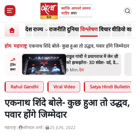
देश
राज्य
राजनीति
दुनिया
विश्लेषण
विचार
वीडियो
वक़्त
होम
/
महाराष्ट्र
/
एकनाथ शिंदे बोले- कुछ हुआ तो उद्धव, पवार होंगे जिम्मेदार
में जेन ज़ी
ममता बनर्जी की गाड़ी पर पत्थर-
र्द, डेटा,
कीचड़ से हमला- आरोप लगाया,
ट्रेंडिंग
'मेरी जान भी जा सकती थी'
8 Min
.
पश्चिम बंगाल
ख़बर
Rahul Gandhi
Viral Video
Satya Hindi Bulletin
एकनाथ शिंदे बोले- कुछ हुआ तो उद्धव,
पवार होंगे जिम्मेदार
महाराष्ट्र
|
सोमदत्त शर्मा
|
25 JUN, 2022