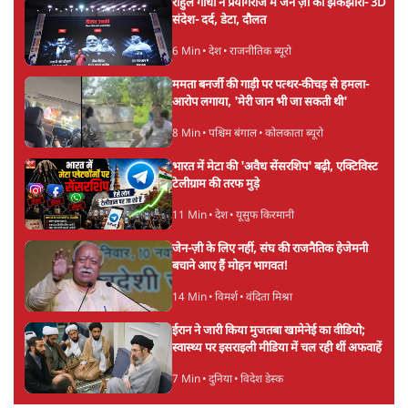
झारखंड प्रोटेस्ट: JPSC परीक्षा रद्द होगी, लेकिन छात्र
CBI जांच की मांग पर अड़े; धरना-प्रदर्शन जारी
8 Min
•
झारखंड
ममता बनर्जी की गाड़ी पर पत्थर-कीचड़ से हमला-
आरोप लगाया, 'मेरी जान भी जा सकती थी'
8 Min
•
पश्चिम बंगाल
अगस्त क्रांति आंदोलन में जनता की एकजुटता कायम
रहती तो देश का विभाजन संभव नहीं था!
16 Min
•
विचार
Advertisement