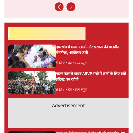
अगली खबर लोड हो रही है...
ताजा खबरें
Live झारखंड के आंदोलनकारी छात्र आज घेरेंगे
विधानसभा, कड़ी सुरक्षा, JPSC सदस्यों के इस्तीफे
4 Min
•
देश
बीजेपी-अकाली गठबंधन हुआ तो ये पुराने गठबंधन
की वापसी के बजाय क्यों होगा नया राजनीतिक
प्रयोग?
7 Min
•
पंजाब
उमर खालिद की किताब पर चर्चा के लिए
ऑडिटोरियम की बुकिंग JNU ने रद्द की, कहा- 'अधूरी
जानकारी दी'
6 Min
•
देश
Advertisement