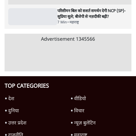
8 Min
•
विश्लेषण
Advertisement
उलटबांसीः राष्ट्र के चरित्र की मरम्मत जारी है
11 Min
•
व्यंग्य/उलटबाँसी
Parliament LIVE | हंगामे के बीच फिर शुरू हुई
संसद | 2 Bills Today
दिल्ली
मैं अपने सारे सर्टिफिकेट दिखाने को तैयार, मोदी जी
भी अपनी डिग्री दिखाएंः दिपके
4 Min
•
देश
Advertisement
'महाराष्ट्र में गैर बीजेपी वोटरों के नामों को काटने की