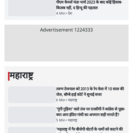
राहुल गांधी ने प्रयागराज में जेन ज़ी को झकझोरा- 3D
संदेश- दर्द, डेटा, दौलत
6 Min
•
देश
•
राजनीतिक ब्यूरो
ममता बनर्जी की गाड़ी पर पत्थर-कीचड़ से हमला-
आरोप लगाया, 'मेरी जान भी जा सकती थी'
8 Min
•
पश्चिम बंगाल
•
कोलकाता ब्यूरो
भारत में मेटा की 'अवैध सेंसरशिप' बढ़ी, एक्टिविस्ट
टेलीग्राम की तरफ मुड़े
11 Min
•
देश
•
यूसुफ किरमानी
जेन-ज़ी के लिए नहीं, संघ की राजनैतिक हेजेमनी
बचाने आए हैं मोहन भागवत!
14 Min
•
विमर्श
•
वंदिता मिश्रा
ईरान ने जारी किया मुजतबा खामेनेई का वीडियो;
स्वास्थ्य पर इसराइली मीडिया में चल रही थीं अफवाहें