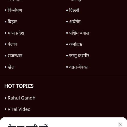
बड़ी साज़िश'- रोहित पवार का आरोप
4 Min
•
महाराष्ट्र
पीएम केयर्स फंडः मार्च 2023 के बाद कोई हिसाब-
किताब नहीं, द हिन्दू की पड़ताल
4 Min
•
देश
Advertisement
1224333
महाराष्ट्र
तरुण तेजपाल को 2013 के रेप केस में 10 साल की
जेल, बॉम्बे हाई कोर्ट ने सुनाई सजा
6 Min
•
महाराष्ट्र
'गूंगी गुड़िया' वाले तंज पर एनसीपी ने कांग्रेस से पूछा-
क्या आप इंदिरा गांधी का अपमान सही मानते हैं?