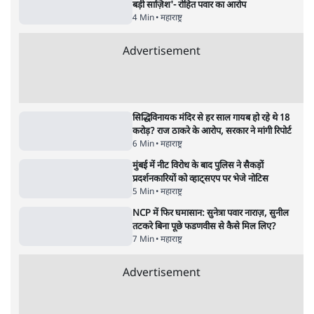
7 Min
•
दुनिया
•
विदेश डेस्क
Advertisement
122455
पाठकों की पसन्द
जनता का 2.32 करोड़ रोज़ाना खर्चः योगी सरकार ने
विज्ञापनों पर उड़ाने में मोदी 3.0 को भी पीछे छोड़ा
7 Min
•
उत्तर प्रदेश
शिक्षा संस्थान ‘विद्यार्थी’ नहीं, ‘अनुयायी’ तैयार कर
रहे, राहुल गांधी के बयान से छिड़ी नई बहस
6 Min
•
वक़्त-बेवक़्त
क्या 95 साल पुराने भारतीय सांख्यिकी संस्थान की
स्वायत्तता पर भी अब मंडरा रहा ख़तरा?