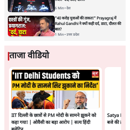
अगले महीने दाखिल होगी चार्जशीट
3 Min
•
देश
Advertisement
राहुल गांधी ने प्रयागराज में जेन ज़ी को झकझोरा- 3D
संदेश- दर्द, डेटा, दौलत
6 Min
•
देश
"40 करोड़ युवाओं की ताकत!" Prayagraj में
Rahul Gandhi ने क्यों कही दर्द, डाटा, दौलत की
बात?
1 Min
•
उत्तर प्रदेश
ताजा वीडियो