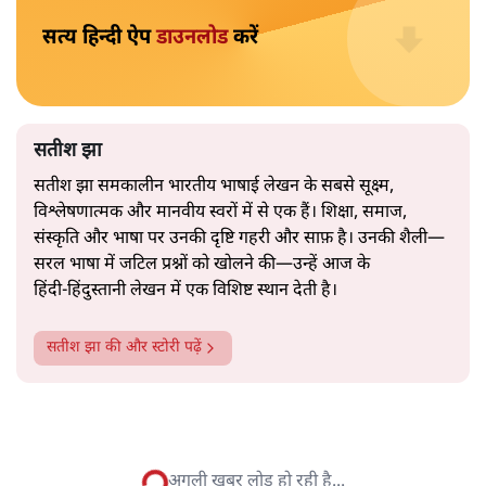
2019 के बही‑खाता वाले प्रतीकवाद से वे बहुत आगे आ चुकी हैं।
अब वे नार्थ ब्लॉक के हर गलियारे को जानने वाली वित्त मंत्री की
और पढ़ें
तरह बोलती हैं। लेकिन इस आत्मविश्वास के नीचे जो सामग्री है, वह
उतनी ही अनुमानित और दोहराव भरी।
सत्य हिन्दी ऐप
डाउनलोड
करें
सतीश झा
सतीश झा समकालीन भारतीय भाषाई लेखन के सबसे सूक्ष्म,
विश्लेषणात्मक और मानवीय स्वरों में से एक हैं। शिक्षा, समाज,
संस्कृति और भाषा पर उनकी दृष्टि गहरी और साफ़ है। उनकी शैली—