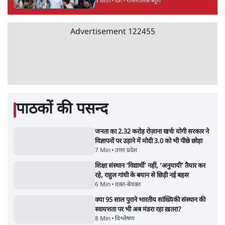
4 Min
•
देश
•
नेशनल ब्यूरो
झारखंड में छात्र नेताओं और सरकार की बातचीत
बेनतीजा, आंदोलन जारी
5 Min
•
देश
•
सत्य ब्यूरो
राहुल गांधी के जेन ज़ी इवेंट 'छात्रों की गूंज' को शर्तों
के साथ मंज़ूरी देना पड़ा
5 Min
•
देश
•
राजनीतिक ब्यूरो
Advertisement
122455
पाठकों की पसन्द