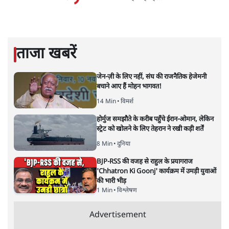
सरल भाषा में जटिल प्रश्नों को खोलने की—उन्हें आज के
हिंदी‑हिंदुस्तानी लेखन में एक विशिष्ट स्थान देती है।
सतीश झा
की और स्टोरी पढ़ें
अगली खबर लोड हो रही है...
ताजा खबरें
जेन-ज़ी के लिए नहीं, संघ की राजनैतिक हेजेमनी
बचाने आए हैं मोहन भागवत!
14 Min
•
विमर्श
होर्मुज समझौते के करीब पहुँचे ईरान-ओमान, लेकिन