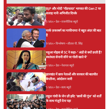
6 Min
•
विश्लेषण
•
नेशनल ब्यूरो
'E20- दाल में काला नहीं, पूरी दाल ही काली; वाहनों
को बरबाद कर रहा है इथेनॉल': राहुल
5 Min
•
देश
•
नेशनल ब्यूरो
Advertisement
BJP और मोदी ‘गॉडफादर’ भागवत की Gen Z पर
सलाह मानेंः अभिजीत दिपके
5 Min
•
देश
•
राजनीतिक ब्यूरो
मार्क ज़करबर्ग का माफीनामाः ये बहुत अंदर की बात
है
9 Min
•
विश्लेषण
•
शीतल पी. सिंह
महुआ मोइत्रा से SC ने कहा- ' अंडों से क्यों डरती हैं?
स्वतंत्रता सेनानी सीने पर गोली खाते थे'