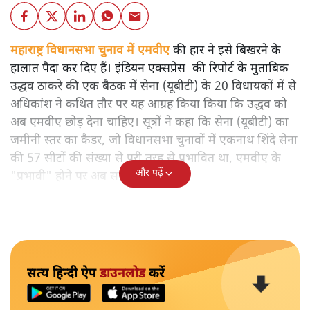
महाराष्ट्र विधानसभा चुनाव में एमवीए
की हार ने इसे बिखरने के
हालात पैदा कर दिए हैं। इंडियन एक्सप्रेस की रिपोर्ट के मुताबिक
उद्धव ठाकरे की एक बैठक में सेना (यूबीटी) के 20 विधायकों में से
अधिकांश ने कथित तौर पर यह आग्रह किया किया कि उद्धव को
अब एमवीए छोड़ देना चाहिए। सूत्रों ने कहा कि सेना (यूबीटी) का
जमीनी स्तर का कैडर, जो विधानसभा चुनावों में एकनाथ शिंदे सेना
की 57 सीटों की संख्या से पूरी तरह से प्रभावित था, एमवीए के
और पढ़ें
"प्रभावी" होने पर अब सवाल उठा रहा है।
सत्य हिन्दी ऐप
डाउनलोड
करें