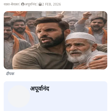
वक़्त-बेवक़्त
|
अपूर्वानंद
|
2 FEB, 2026
दीपक
अपूर्वानंद