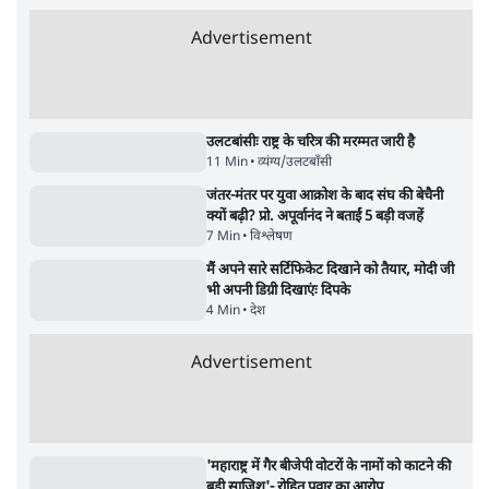
जनता का 2.32 करोड़ रोज़ाना खर्चः योगी सरकार ने
विज्ञापनों पर उड़ाने में मोदी 3.0 को भी पीछे छोड़ा
7 Min
•
उत्तर प्रदेश
शिक्षा संस्थान ‘विद्यार्थी’ नहीं, ‘अनुयायी’ तैयार कर
रहे, राहुल गांधी के बयान से छिड़ी नई बहस
6 Min
•
वक़्त-बेवक़्त
क्या 95 साल पुराने भारतीय सांख्यिकी संस्थान की
स्वायत्तता पर भी अब मंडरा रहा ख़तरा?
8 Min
•
विश्लेषण
Advertisement
उलटबांसीः राष्ट्र के चरित्र की मरम्मत जारी है
11 Min
•
व्यंग्य/उलटबाँसी
जंतर-मंतर पर युवा आक्रोश के बाद संघ की बेचैनी
क्यों बढ़ी? प्रो. अपूर्वानंद ने बताईं 5 बड़ी वजहें
7 Min
•
विश्लेषण