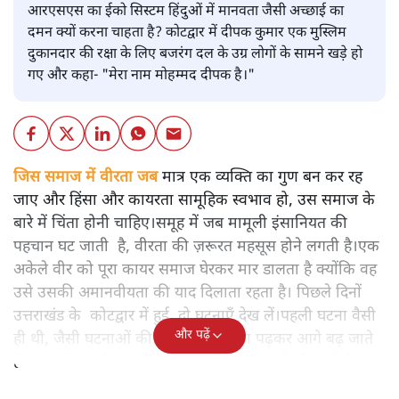
आरएसएस का ईको सिस्टम हिंदुओं में मानवता जैसी अच्छाई का
दमन क्यों करना चाहता है? कोटद्वार में दीपक कुमार एक मुस्लिम
दुकानदार की रक्षा के लिए बजरंग दल के उग्र लोगों के सामने खड़े हो
गए और कहा- "मेरा नाम मोहम्मद दीपक है।"
जिस समाज में वीरता जब
मात्र एक व्यक्ति का गुण बन कर रह
जाए और हिंसा और कायरता सामूहिक स्वभाव हो, उस समाज के
बारे में चिंता होनी चाहिए।समूह में जब मामूली इंसानियत की
पहचान घट जाती है, वीरता की ज़रूरत महसूस होने लगती है।एक
अकेले वीर को पूरा कायर समाज घेरकर मार डालता है क्योंकि वह
उसे उसकी अमानवीयता की याद दिलाता रहता है। पिछले दिनों
उत्तराखंड के कोटद्वार में हुई दो घटनाएँ देख लें।पहली घटना वैसी
और पढ़ें
ही थी, जैसी घटनाओं की खबर हम रोज़ाना पढ़कर आगे बढ़ जाते
हैं।भारत के तक़रीबन हर हिस्से से ऐसी खबर आती ही रहती है।