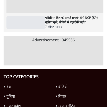
6 Min
•
महाराष्ट्र
मुंबई में नीट विरोध के बाद पुलिस ने सैकड़ों
प्रदर्शनकारियों को व्हाट्सएप पर भेजे नोटिस
5 Min
•
महाराष्ट्र
NCP में फिर घमासान: सुनेत्रा पवार नाराज़, सुनील
तटकरे बिना पूछे फडणवीस से कैसे मिल लिए?
7 Min
•
महाराष्ट्र
Advertisement
परिसीमन बिल को सशर्त समर्थन देगी NCP (SP)-
सुप्रिया सुले; बीजेपी से नज़दीकी बढ़ी?
7 Min
•
महाराष्ट्र
Advertisement
1345566