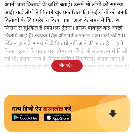
अपनी बात किताबों के जरिये बताई। उसमें भी लोगों को समस्या
आई। कई लोगों ने किताबें खुद प्रकाशित कीं। कई लोगों को उनकी
किताबों के लिए परेशान किया गया। आज के समय में किताब
लिखने से मुश्किल है प्रकाशक ढूंढ़ना। इसके बावजूद कई अच्छी
किताबें आई हैं। स्वप्रकाशित और नये अनजाने प्रकाशकों की भी।
लेकिन हाल के समय में दो किताबें नहीं आने की खबर है। पहली
किताब इसरो के प्रमुख एस सोमनाथ की है जो मलयालम में लिखी
गई थी। इसका नाम है, निलवु कुडिचा सिमहंगल। बताया जाता है
और पढ़ें
कि इसमें चंद्रयान दो की नाकामी से संबंधित कुछ चूक का जिक्र है।
सत्य हिन्दी ऐप
डाउनलोड
करें