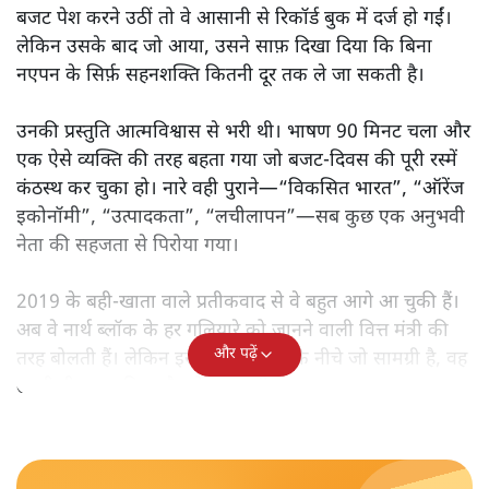
मोदी सरकार का बजट 2026 बड़े बदलाव का वादा करता दिखता है,
लेकिन क्या वह देहलीज़ पार कर पाया? नीतिगत झिझक, अधूरे सुधार
और ठहरे फैसलों के बीच बजट की आलोचनात्मक समीक्षा पढ़िए।
निर्मला सीतारमण जब 1 फ़रवरी
2026 को अपना नौवाँ केंद्रीय
बजट पेश करने उठीं तो वे आसानी से रिकॉर्ड बुक में दर्ज हो गईं।
लेकिन उसके बाद जो आया, उसने साफ़ दिखा दिया कि बिना
नएपन के सिर्फ़ सहनशक्ति कितनी दूर तक ले जा सकती है।
उनकी प्रस्तुति आत्मविश्वास से भरी थी। भाषण 90 मिनट चला और
एक ऐसे व्यक्ति की तरह बहता गया जो बजट‑दिवस की पूरी रस्में
कंठस्थ कर चुका हो। नारे वही पुराने—“विकसित भारत”, “ऑरेंज
इकोनॉमी”, “उत्पादकता”, “लचीलापन”—सब कुछ एक अनुभवी
नेता की सहजता से पिरोया गया।