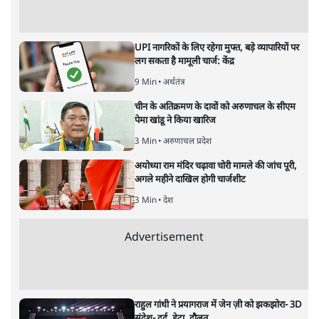
स्ट्रेट को खोलने के लिए तेहरान ने रखी कड़ी शर्तें
8 Min
•
दुनिया
BJP-RSS की वजह से राहुल के प्रयागराज
'Chhatron Ki Goonj' कार्यक्रम में उमड़ी युवाओं
की भारी भीड़
1 Min
•
विश्लेषण
Advertisement
UPI नागरिकों के लिए रहेगा मुफ्त, बड़े व्यापारियों पर
लग सकता है मामूली चार्ज: केंद्र
9 Min
•
अर्थतंत्र
चीन के अतिक्रमण के दावों को अरुणाचल के सीएम
पेमा खांडू ने किया खारिज
3 Min
•
अरुणाचल प्रदेश
अयोध्या राम मंदिर चढ़ावा चोरी मामले की जांच पूरी,