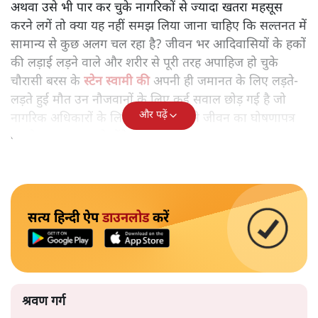
अथवा उसे भी पार कर चुके नागरिकों से ज्यादा खतरा महसूस
करने लगें तो क्या यह नहीं समझ लिया जाना चाहिए कि सल्तनत में
सामान्य से कुछ अलग चल रहा है? जीवन भर आदिवासियों के हकों
की लड़ाई लड़ने वाले और शरीर से पूरी तरह अपाहिज हो चुके
चौरासी बरस के
स्टेन स्वामी की
अपनी ही जमानत के लिए लड़ते-
लड़ते हुई मौत उन नौजवानों के लिए कई सवाल छोड़ गई है जो
और पढ़ें
नागरिक अधिकारों के लिए संघर्ष को अपने जीवन का घोषणापत्र
बनाने का इरादा रखते होंगे।
सत्य हिन्दी ऐप
डाउनलोड
करें
श्रवण गर्ग