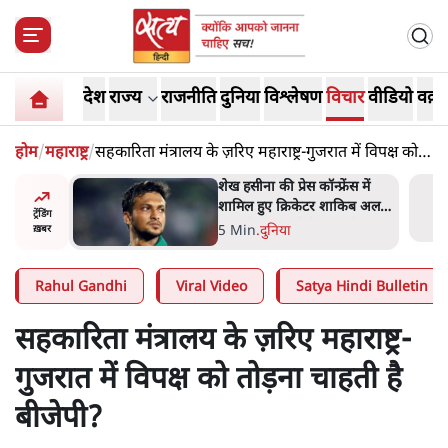
देश
राज्य
राजनीति
दुनिया
विश्लेषण
विचार
वीडियो
वक़्त
होम
/
महाराष्ट्र
/
सहकारिता मंत्रालय के ज़रिए महाराष्ट्र-गुजरात में विपक्ष को
तोड़ना चाहती है बीजेपी?
अबान अहमद
शेख हसीना की प्रेस कॉन्फ्रेंस में
ेल में बंद
शामिल हुए क्रिकेटर शाकिब अल
ट्रेंडिंग
हसन के घर पर पेट्रोल बम से हमला
5 Min
.
दुनिया
ख़बर
Rahul Gandhi
Viral Video
Satya Hindi Bulletin
सहकारिता मंत्रालय के ज़रिए महाराष्ट्र-
गुजरात में विपक्ष को तोड़ना चाहती है
बीजेपी?