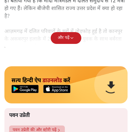
है। बताया गया है कि मोदी मंत्रिमंडल में दलित समुदाय से 12 मंत्री
हो गए हैं। लेकिन बीजेपी शासित राज्य उत्तर प्रदेश में क्या हो रहा
है?
आज़मगढ़ में दलित परिवारों के घरों में तोड़फोड़ हुई है तो कानपुर
और पढ़ें
के अकबरपुर इलाक़े में 20 साल के दलित युवक के साथ बर्बरता
का वाकया सामने आया है।
सत्य हिन्दी ऐप
डाउनलोड
करें
पवन उप्रेती
पवन उप्रेती
की और स्टोरी पढ़ें