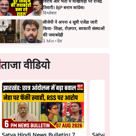
विरोध और भर्ती में धोखाधड़ी पर राजेंद्र
तिवारी। BJP बनाम कांग्रेस।
विश्लेषण
सीजेपी ने अपना 4 सूत्री एजेंडा जारी
किया- शिक्षा, रोज़गार, सरकारी संस्थाओं
की जवाबदेही
3 Min
•
देश
ताजा वीडियो
Satya Hindi News Bulletin। 7
Satya Hindi News 