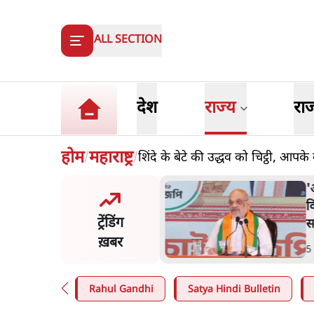
ALL SECTION
देश
राज्य
रा
होम
महाराष्ट्र
शिंदे के बेटे की उद्धव को चिट्ठी, आपके
/
/
त शाह के संसद में आने पर
ज
र करे सरकार': राज्यसभा
य
ट्रेंडिंग
ि ने केंद्र से कहा
म
ख़बर
n
.
देश
7
Rahul Gandhi
Satya Hindi Bulletin