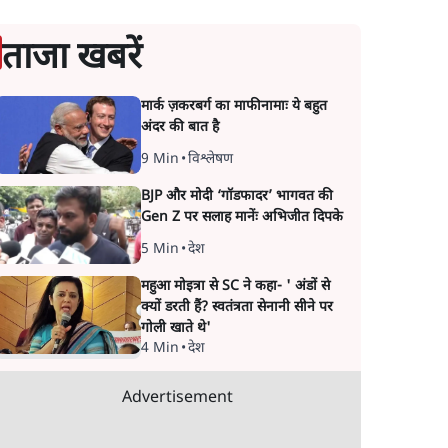
ताजा खबरें
मार्क ज़करबर्ग का माफीनामाः ये बहुत
अंदर की बात है
9 Min
•
विश्लेषण
BJP और मोदी ‘गॉडफादर’ भागवत की
Gen Z पर सलाह मानेंः अभिजीत दिपके
5 Min
•
देश
महुआ मोइत्रा से SC ने कहा- ' अंडों से
क्यों डरती हैं? स्वतंत्रता सेनानी सीने पर
गोली खाते थे'
4 Min
•
देश
Advertisement