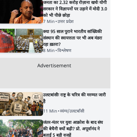
जनता का 2.32 करोड़ रोज़ाना खर्चः योगी
े आरोप,
प्रदर्शनकारियों को व्हाट्सएप
बिना पूछे फडणवीस से क
सरकार ने विज्ञापनों पर उड़ाने में मोदी 3.0
पर भेजे नोटिस
मिल लिए?
को भी पीछे छोड़ा
7 Min
•
उत्तर प्रदेश
क्या 95 साल पुराने भारतीय सांख्यिकी
संस्थान की स्वायत्तता पर भी अब मंडरा
रहा ख़तरा?
8 Min
•
विश्लेषण
Advertisement
उलटबांसीः राष्ट्र के चरित्र की मरम्मत जारी
है
11 Min
•
व्यंग्य/उलटबाँसी
जंतर-मंतर पर युवा आक्रोश के बाद संघ
की बेचैनी क्यों बढ़ी? प्रो. अपूर्वानंद ने
बताईं 5 बड़ी वजहें