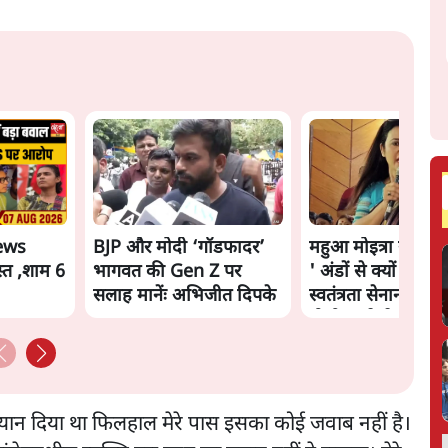
ews
BJP और मोदी ‘गॉडफादर’
महुआ मोइत्रा से SC 
्त ,शाम 6
भागवत की Gen Z पर
' अंडों से क्यों डरती है
सलाह मानेंः अभिजीत दिपके
स्वतंत्रता सेनानी सीने
गोली खाते थे'
ो बयान दिया था फिलहाल मेरे पास इसका कोई जवाब नहीं है।