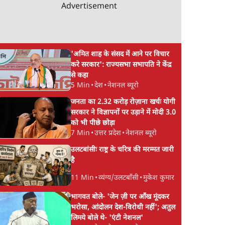
Advertisement
'अमित शाह के संसद में आने पर विचार
करे सरकार': राज्यसभा सभापति ने केंद्र
से कहा
5 Min
•
देश
•
नेशनल ब्यूरो
जनता का 2.32 करोड़ रोज़ाना खर्चः योगी
सरकार ने विज्ञापनों पर उड़ाने में मोदी 3.0
को भी पीछे छोड़ा
7 Min
•
उत्तर प्रदेश
•
नेशनल ब्यूरो
उलटबांसीः राष्ट्र के चरित्र की मरम्मत जारी
है
11 Min
•
व्यंग्य/उलटबाँसी
•
मुकेश कुमार
भागवत बोले- 'जेन ज़ी पर आँख मूंदकर
भरोसा, आंदोलन देश-विरोधी नहीं'; अतुल
लिमये बोले थे- 'एंटी नेशनल'